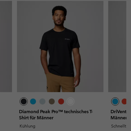
Diamond Peak Pro™ technisches T-
DriVentur
Shirt für Männer
Männer
Kühlung
Schnelltr