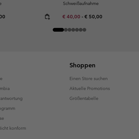
e
Schweißaufnahme
rice:
mum price:
Minimum sale price:
Maximum price:
,00
€ 40,00
-
€ 50,00
Shoppen
te
Einen Store suchen
umbia
Aktuelle Promotions
antwortung
Größentabelle
rogramm
se
 Nicht konform