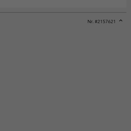
Nr. #
2157621
Expan
or
collap
sectio