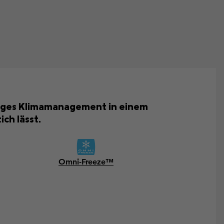
ssiges Klimamanagement in einem
ch lässt.
Omni-Freeze™