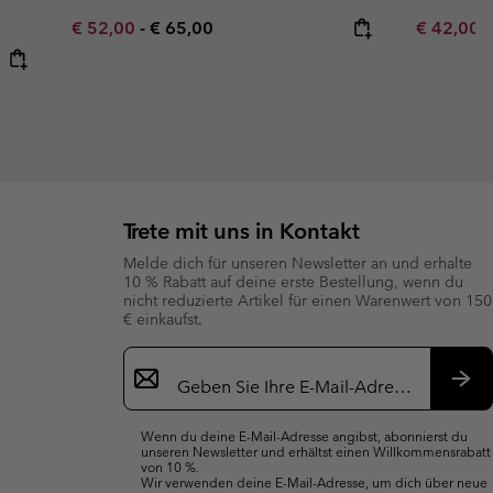
Minimum sale price:
Maximum price:
Minimum s
€ 52,00
-
€ 65,00
€ 42,00
Trete mit uns in Kontakt
Melde dich für unseren Newsletter an und erhalte
10 % Rabatt auf deine erste Bestellung, wenn du
nicht reduzierte Artikel für einen Warenwert von 150
€ einkaufst.
Newsletter-
Anmeldung
Abo
Wenn du deine E-Mail-Adresse angibst, abonnierst du
unseren Newsletter und erhältst einen Willkommensrabatt
von 10 %.
Wir verwenden deine E-Mail-Adresse, um dich über neue