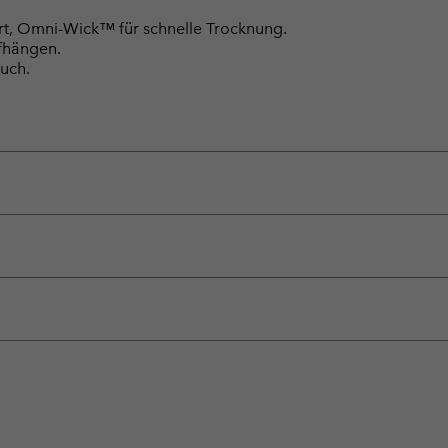
t, Omni-Wick™ für schnelle Trocknung.
ufhängen.
uch.