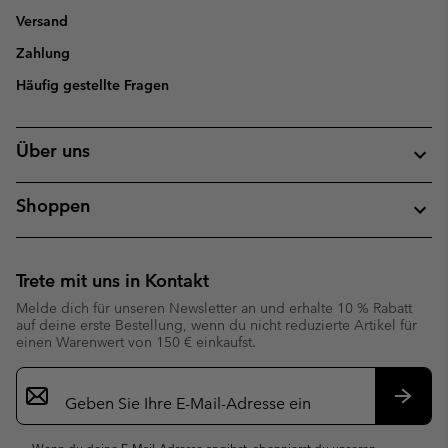
Versand
Zahlung
Häufig gestellte Fragen
Über uns
Shoppen
Trete mit uns in Kontakt
Melde dich für unseren Newsletter an und erhalte 10 % Rabatt
auf deine erste Bestellung, wenn du nicht reduzierte Artikel für
einen Warenwert von 150 € einkaufst.
Newsletter-
Anmeldung
Abonn
Wenn du deine E-Mail-Adresse angibst, abonnierst du unseren