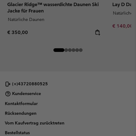
Glacier Ridge™ wasserdichte Daunen Ski
Lay D Daun
Jacke für Frauen
Natürliche
Natürliche Daunen
Minimum sa
€ 140,00
Regular price:
€ 350,00
(+)43720880525
Kundenservice
Kontaktformular
Rücksendungen
Vom Kaufvertrag zurücktreten
Bestellstatus