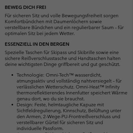
BEWEG DICH FREI
Für sicheren Sitz und volle Bewegungsfreiheit sorgen
Komfortbündchen mit Daumenlöchern sowie
verstellbare Bündchen und ein regulierbarer Saum – für
optimalen Sitz bei jedem Wetter.
ESSENZIELL IN DEN BERGEN
Spezielle Taschen für Skipass und Skibrille sowie eine
sichere Reißverschlusstasche und Handtaschen halten
deine wichtigsten Dinge griffbereit und gut geschützt.
Technologie: Omni-Tech™ wasserdicht,
atmungsaktiv und vollständig nahtversiegelt – für
verlässlichen Wetterschutz. Omni-Heat™ Infinity
thermoreflektierendes Innenfutter speichert Wärme
genau dort, wo du sie brauchst.
Design: Feste, helmtaugliche Kapuze mit
Sichtfeldregulierung, Kinnschutz, Belüftung unter
den Armen, 2-Wege-PU-Frontreißverschluss und
verstellbarer Gürtel für sicheren Sitz und
individuelle Passform.