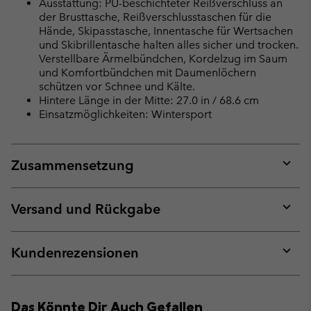
Ausstattung: PU-beschichteter Reißverschluss an
der Brusttasche, Reißverschlusstaschen für die
Hände, Skipasstasche, Innentasche für Wertsachen
und Skibrillentasche halten alles sicher und trocken.
Verstellbare Ärmelbündchen, Kordelzug im Saum
und Komfortbündchen mit Daumenlöchern
schützen vor Schnee und Kälte.
Hintere Länge in der Mitte: 27.0 in / 68.6 cm
Einsatzmöglichkeiten: Wintersport
Zusammensetzung
Expan
or
collap
Versand und Rückgabe
sectio
Expan
or
collap
Kundenrezensionen
sectio
Expan
or
collap
Das Könnte Dir Auch Gefallen
sectio