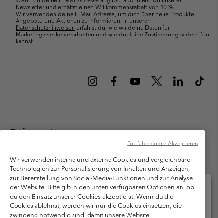
Newsletter und erhältst einen Willkommensrabatt von 10 %.
Wir verwenden deine E-Mail-Adresse, um dich über neue Produkte,
Angebote und Aktionen zu informieren. In unseren
Datenschutzhinweisen
erfährst du, wie wir deine Daten für
Marketingzwecke verarbeiten und wie du deine Zustimmung widerrufen
kannst.
Österreich
Fortfahren ohne Akzeptieren
©
2026
Columbia Sportswear Austria GmbH. Moosfeldstraße 1, 5101
Bergheim, Salzburg Österreich. Alle Rechte vorbehalten.
Wir verwenden interne und externe Cookies und vergleichbare
Technologien zur Personalisierung von Inhalten und Anzeigen,
Nutzungsbedingungen
Allgemeine Verkaufsbedingungen
Garantie
zur Bereitstellung von Social-Media-Funktionen und zur Analyse
Datenschutzerklärung
der Website. Bitte gib in den unten verfügbaren Optionen an, ob
du den Einsatz unserer Cookies akzeptierst. Wenn du die
Bestimmungen und Bedingungen des Mitglieder Programms
Cookies ablehnst, werden wir nur die Cookies einsetzen, die
Bitte wählen Sie Ihr Lieferland und Ihre Sprache
zwingend notwendig sind, damit unsere Website
Nutzungsbedingungen Für Nutzergenerierte Inhalte
Impressum