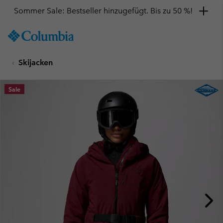
Sommer Sale: Bestseller hinzugefügt. Bis zu 50 %!
SKIP
Columbia
TO
Sportswear
CONTENT
Skijacken
SKIP
TO
MAIN
Sale
NAV
SKIP
TO
SEARCH