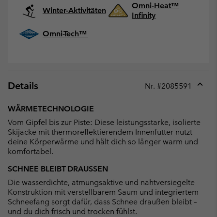
Omni-Heat™
Winter-Aktivitäten
Infinity
Omni-Tech™
Details
Nr. #
2085591
Expan
or
WÄRMETECHNOLOGIE
collap
Vom Gipfel bis zur Piste: Diese leistungsstarke, isolierte
sectio
Skijacke mit thermoreflektierendem Innenfutter nutzt
deine Körperwärme und hält dich so länger warm und
komfortabel.
SCHNEE BLEIBT DRAUSSEN
Die wasserdichte, atmungsaktive und nahtversiegelte
Konstruktion mit verstellbarem Saum und integriertem
Schneefang sorgt dafür, dass Schnee draußen bleibt –
und du dich frisch und trocken fühlst.