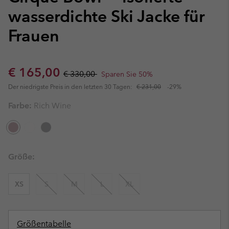
wasserdichte Ski Jacke für
Frauen
Sale price:
Regular price:
€ 165,00
€ 330,00
Sparen Sie 50%
Der niedrigste Preis in den letzten 30 Tagen:
€ 231,00
-29%
Farbe:
Rich Wine
Größe:
XS
S
M
L
XL
Größentabelle