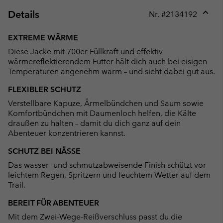
Details
Nr. #
2134192
Expan
or
EXTREME WÄRME
collap
Diese Jacke mit 700er Füllkraft und effektiv
sectio
wärmereflektierendem Futter hält dich auch bei eisigen
Temperaturen angenehm warm – und sieht dabei gut aus.
FLEXIBLER SCHUTZ
Verstellbare Kapuze, Ärmelbündchen und Saum sowie
Komfortbündchen mit Daumenloch helfen, die Kälte
draußen zu halten – damit du dich ganz auf dein
Abenteuer konzentrieren kannst.
SCHUTZ BEI NÄSSE
Das wasser- und schmutzabweisende Finish schützt vor
leichtem Regen, Spritzern und feuchtem Wetter auf dem
Trail.
BEREIT FÜR ABENTEUER
Mit dem Zwei-Wege-Reißverschluss passt du die