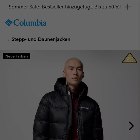
Sommer Sale: Bestseller hinzugefügt. Bis zu 50 %!
SKIP
Columbia
TO
Sportswear
CONTENT
Stepp- und Daunenjacken
SKIP
TO
MAIN
Neue Farben
NAV
SKIP
TO
SEARCH