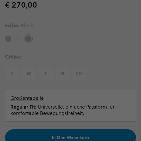
Regular price:
€ 270,00
Farbe:
Black
Größe:
S
M
L
XL
XXL
Größentabelle
Regular Fit:
Universelle, einfache Passform für
komfortable Bewegungsfreiheit.
In Den Warenkorb