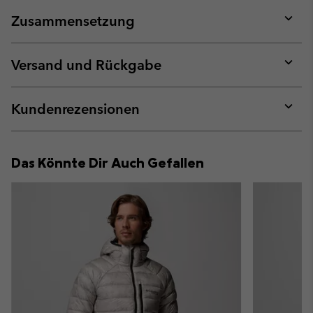
Zusammensetzung
Expan
or
collap
Versand und Rückgabe
sectio
Expan
or
collap
Kundenrezensionen
sectio
Expan
or
collap
Das Könnte Dir Auch Gefallen
sectio