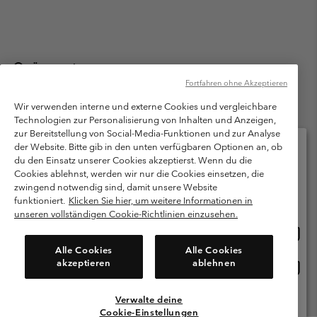
Österreich
Fortfahren ohne Akzeptieren
©
2026
Columbia Sportswear Austria GmbH. Moosfeldstraße 1, 5101
Bergheim, Salzburg Österreich. Alle Rechte vorbehalten.
Wir verwenden interne und externe Cookies und vergleichbare
Technologien zur Personalisierung von Inhalten und Anzeigen,
Nutzungsbedingungen
Allgemeine Verkaufsbedingungen
Garantie
zur Bereitstellung von Social-Media-Funktionen und zur Analyse
Datenschutzerklärung
der Website. Bitte gib in den unten verfügbaren Optionen an, ob
du den Einsatz unserer Cookies akzeptierst. Wenn du die
Bestimmungen und Bedingungen des Mitglieder Programms
Cookies ablehnst, werden wir nur die Cookies einsetzen, die
Bitte wählen Sie Ihr Lieferland und Ihre Sprache
zwingend notwendig sind, damit unsere Website
Nutzungsbedingungen Für Nutzergenerierte Inhalte
Impressum
Online-Einkauf verfügbar
funktioniert.
Klicken Sie hier, um weitere Informationen in
Cookies
unseren vollständigen Cookie-Richtlinien einzusehen.
Online
United States
Einkau
Kundenservice: Mo- Fr. 9:00 - 13:00 & 14:00- 18:00 Uhr
Alle Cookies
Alle Cookies
(+)43720880525
verfü
akzeptieren
ablehnen
Online
Österreich
Einkau
verfü
Verwalte deine
Alle Länder Anzeigen
Cookie-Einstellungen