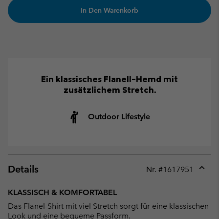
In Den Warenkorb
Ein klassisches Flanell-Hemd mit
zusätzlichem Stretch.
Outdoor Lifestyle
Details
Nr. #
1617951
Expan
or
KLASSISCH & KOMFORTABEL
collap
Das Flanel-Shirt mit viel Stretch sorgt für eine klassischen
sectio
Look und eine bequeme Passform.