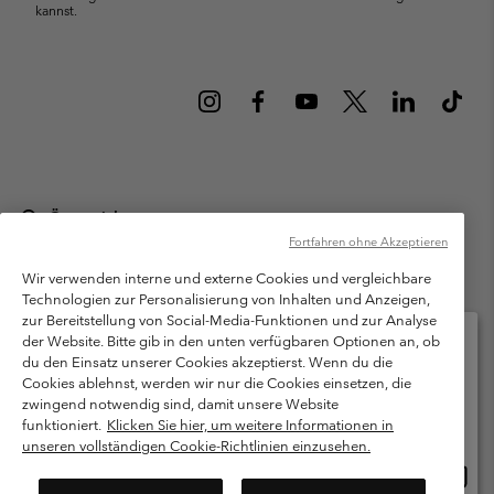
kannst.
Österreich
Fortfahren ohne Akzeptieren
©
2026
Columbia Sportswear Austria GmbH. Moosfeldstraße 1, 5101
Bergheim, Salzburg Österreich. Alle Rechte vorbehalten.
Wir verwenden interne und externe Cookies und vergleichbare
Technologien zur Personalisierung von Inhalten und Anzeigen,
Nutzungsbedingungen
Allgemeine Verkaufsbedingungen
Garantie
zur Bereitstellung von Social-Media-Funktionen und zur Analyse
Datenschutzerklärung
der Website. Bitte gib in den unten verfügbaren Optionen an, ob
du den Einsatz unserer Cookies akzeptierst. Wenn du die
Bestimmungen und Bedingungen des Mitglieder Programms
Cookies ablehnst, werden wir nur die Cookies einsetzen, die
Bitte wählen Sie Ihr Lieferland und Ihre Sprache
zwingend notwendig sind, damit unsere Website
Nutzungsbedingungen Für Nutzergenerierte Inhalte
Impressum
Online-Einkauf verfügbar
funktioniert.
Klicken Sie hier, um weitere Informationen in
Cookies
unseren vollständigen Cookie-Richtlinien einzusehen.
Online
United States
Kundenservice: Mo- Fr. 9:00 - 13:00 & 14:00- 18:00 Uhr