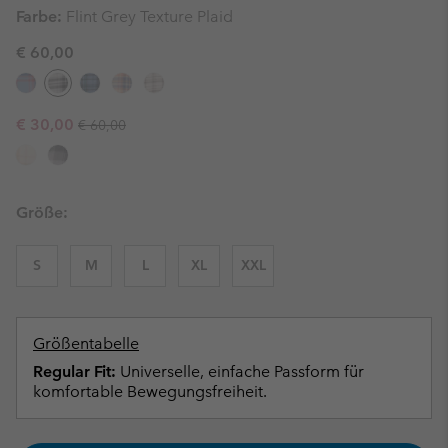
Farbe:
Flint Grey Texture Plaid
€ 60,00
Regular price:
Sale price:
€ 30,00
€ 60,00
Größe:
S
M
L
XL
XXL
Größentabelle
Regular Fit:
Universelle, einfache Passform für
komfortable Bewegungsfreiheit.