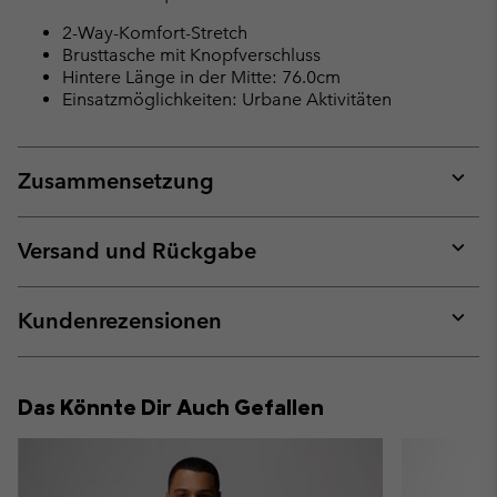
2-Way-Komfort-Stretch
Brusttasche mit Knopfverschluss
Hintere Länge in der Mitte: 76.0cm
Einsatzmöglichkeiten: Urbane Aktivitäten
Zusammensetzung
Expan
or
collap
Versand und Rückgabe
sectio
Expan
or
collap
Kundenrezensionen
sectio
Expan
or
collap
Das Könnte Dir Auch Gefallen
sectio