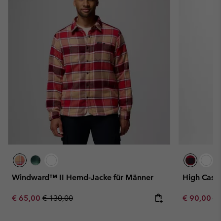
Windward™ II Hemd-Jacke für Männer
High Casc
Sale price:
Regular price:
Sale price:
Re
€ 65,00
€ 130,00
€ 90,00
€ 