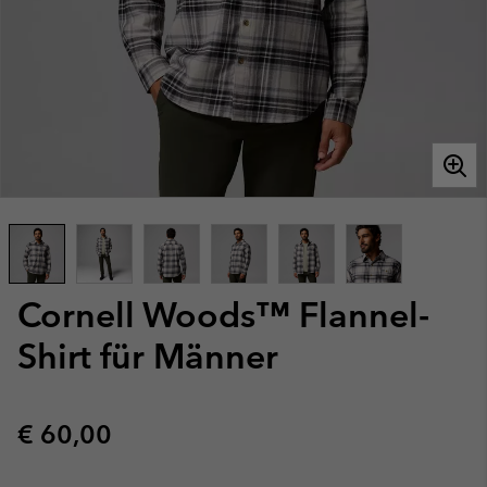
Cornell Woods™ Flannel-
Shirt für Männer
Regular price:
€ 60,00