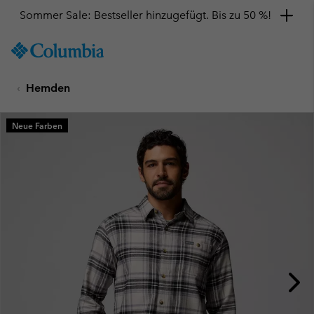
Sommer Sale: Bestseller hinzugefügt. Bis zu 50 %!
SKIP
Columbia
TO
Sportswear
CONTENT
Hemden
SKIP
TO
MAIN
Neue Farben
NAV
SKIP
TO
SEARCH