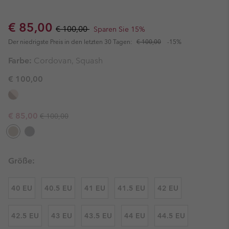
Sale price:
Regular price:
€ 85,00
€ 100,00
Sparen Sie 15%
Der niedrigste Preis in den letzten 30 Tagen:
€ 100,00
-15%
Farbe:
Cordovan, Squash
€ 100,00
Regular price:
Sale price:
€ 85,00
€ 100,00
Größe:
40 EU
40.5 EU
41 EU
41.5 EU
42 EU
42.5 EU
43 EU
43.5 EU
44 EU
44.5 EU