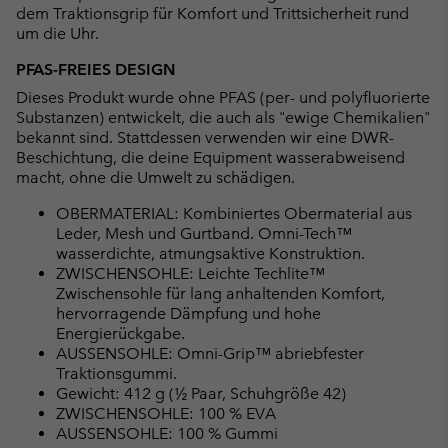
dem Traktionsgrip für Komfort und Trittsicherheit rund
um die Uhr.
PFAS-FREIES DESIGN
Dieses Produkt wurde ohne PFAS (per- und polyfluorierte
Substanzen) entwickelt, die auch als "ewige Chemikalien"
bekannt sind. Stattdessen verwenden wir eine DWR-
Beschichtung, die deine Equipment wasserabweisend
macht, ohne die Umwelt zu schädigen.
OBERMATERIAL: Kombiniertes Obermaterial aus
Leder, Mesh und Gurtband. Omni-Tech™
wasserdichte, atmungsaktive Konstruktion.
ZWISCHENSOHLE: Leichte Techlite™
Zwischensohle für lang anhaltenden Komfort,
hervorragende Dämpfung und hohe
Energierückgabe.
AUSSENSOHLE: Omni-Grip™ abriebfester
Traktionsgummi.
Gewicht: 412 g (½ Paar, Schuhgröße 42)
ZWISCHENSOHLE: 100 % EVA
AUSSENSOHLE: 100 % Gummi