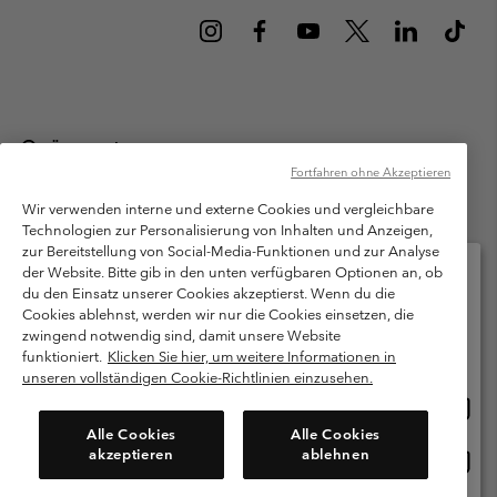
Österreich
Fortfahren ohne Akzeptieren
©
2026
Columbia Sportswear Austria GmbH. Moosfeldstraße 1, 5101
Bergheim, Salzburg Österreich. Alle Rechte vorbehalten.
Wir verwenden interne und externe Cookies und vergleichbare
Technologien zur Personalisierung von Inhalten und Anzeigen,
Nutzungsbedingungen
Allgemeine Verkaufsbedingungen
Garantie
zur Bereitstellung von Social-Media-Funktionen und zur Analyse
Datenschutzerklärung
der Website. Bitte gib in den unten verfügbaren Optionen an, ob
du den Einsatz unserer Cookies akzeptierst. Wenn du die
Bestimmungen und Bedingungen des Mitglieder Programms
Cookies ablehnst, werden wir nur die Cookies einsetzen, die
Bitte wählen Sie Ihr Lieferland und Ihre Sprache
zwingend notwendig sind, damit unsere Website
Nutzungsbedingungen Für Nutzergenerierte Inhalte
Impressum
Online-Einkauf verfügbar
funktioniert.
Klicken Sie hier, um weitere Informationen in
Cookies
unseren vollständigen Cookie-Richtlinien einzusehen.
Online
United States
Einkau
Kundenservice: Mo- Fr. 9:00 - 13:00 & 14:00- 18:00 Uhr
Alle Cookies
Alle Cookies
(+)43720880525
verfü
akzeptieren
ablehnen
Online
Österreich
Einkau