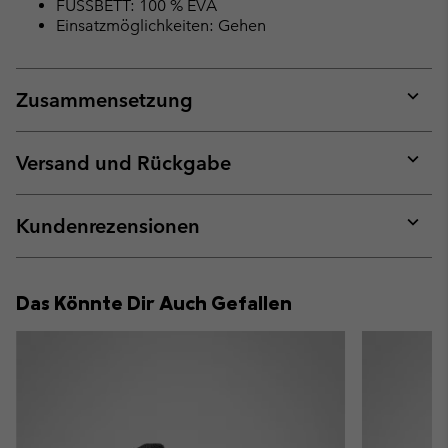
FUSSBETT: 100 % EVA
Einsatzmöglichkeiten: Gehen
Zusammensetzung
Expan
or
collap
Versand und Rückgabe
sectio
Expan
or
collap
Kundenrezensionen
sectio
Expan
or
collap
Das Könnte Dir Auch Gefallen
sectio