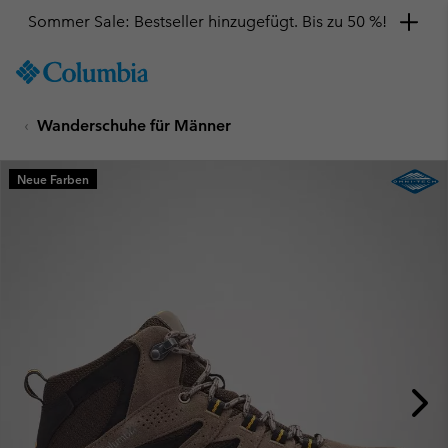
Sommer Sale: Bestseller hinzugefügt. Bis zu 50 %!
SKIP
Columbia
TO
Sportswear
CONTENT
Wanderschuhe für Männer
SKIP
TO
MAIN
Neue Farben
NAV
SKIP
TO
SEARCH