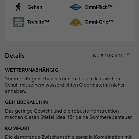
Gehen
Omni-Tech™
Techlite™
Omni-Grip™
Details
Nr. #
2100641
Expan
or
WETTERUNABHÄNGIG
collap
Sommer-Regenschauer können diesem klassischen
sectio
Schuh mit seinem wasserdichten Obermaterial nichts
anhaben.
GEH ÜBERALL HIN
Das geringe Gewicht und die robuste Konstruktion
machen diesen Stiefel ideal für deine Sommerabenteuer.
KOMFORT
Die dämpfende Zwischensohle sorgt in Kombination mit