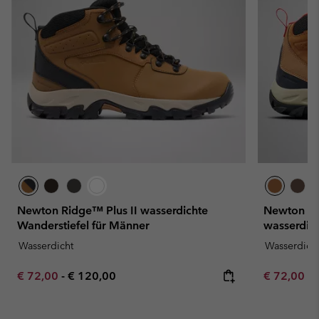
Newton Ridge™ Plus II wasserdichte
Newton Ri
Wanderstiefel für Männer
wasserdich
Wasserdicht
Wasserdich
Minimum sale price:
Maximum price:
Minimum sa
€ 72,00
-
€ 120,00
€ 72,00
-