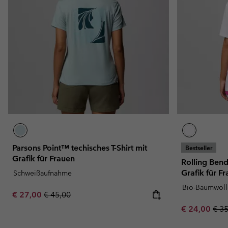
Parsons Point™ techisches T-Shirt mit
Bestseller
Grafik für Frauen
Rolling Bend
Grafik für F
Schweißaufnahme
Bio-Baumwoll
Sale price:
Regular price:
€ 27,00
€ 45,00
Sale price:
Regu
€ 24,00
€ 3