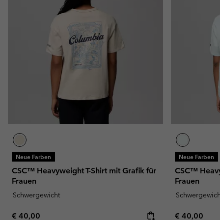
Neue Farben
Neue Farben
CSC™ Heavyweight T-Shirt mit Grafik für
CSC™ Heavywe
Frauen
Frauen
Schwergewicht
Schwergewich
Regular price:
Regular pric
€ 40,00
€ 40,00