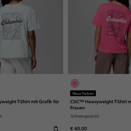
Neue Farben
ight T-Shirt mit Grafik für
CSC™ Heavyweight T-Shirt mi
Frauen
t
Schwergewicht
e:
Regular price:
€ 40,00