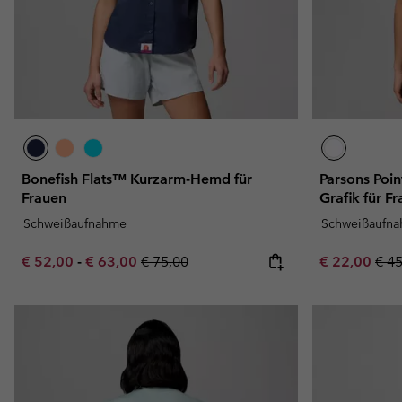
Bonefish Flats™ Kurzarm-Hemd für
Parsons Poin
Frauen
Grafik für F
Schweißaufnahme
Schweißaufn
Minimum sale price:
Maximum sale price:
Regular price:
Sale price:
Regu
€ 52,00
-
€ 63,00
€ 75,00
€ 22,00
€ 4