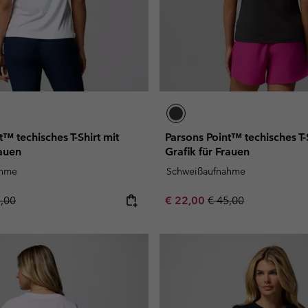
t™ techisches T-Shirt mit
Parsons Point™ techisches T-S
rauen
Grafik für Frauen
ahme
Schweißaufnahme
lar price:
Sale price:
Regular price:
5,00
€ 22,00
€ 45,00