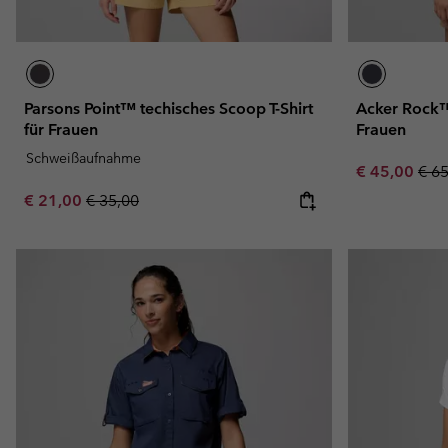
Parsons Point™ techisches Scoop T-Shirt
Acker Rock™ 
für Frauen
Frauen
Schweißaufnahme
Sale price:
Regu
€ 45,00
€ 6
Sale price:
Regular price:
€ 21,00
€ 35,00