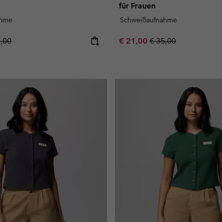
für Frauen
ahme
Schweißaufnahme
lar price:
Sale price:
Regular price:
5,00
€ 21,00
€ 35,00