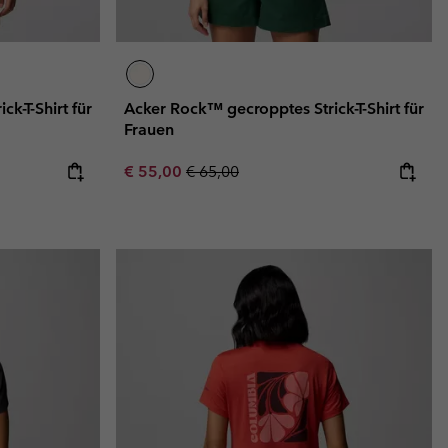
k-T-Shirt für
Acker Rock™ gecropptes Strick-T-Shirt für
Frauen
Sale price:
Regular price:
€ 55,00
€ 65,00