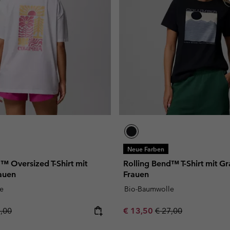
Neue Farben
™ Oversized T-Shirt mit
Rolling Bend™ T-Shirt mit Gra
rauen
Frauen
e
Bio-Baumwolle
lar price:
Sale price:
Regular price:
5,00
€ 13,50
€ 27,00