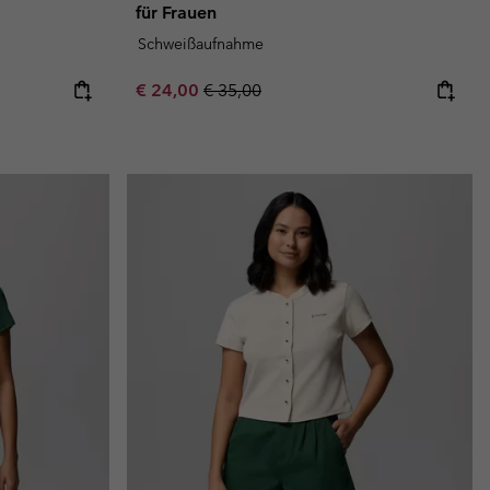
für Frauen
Schweißaufnahme
Sale price:
Regular price:
€ 24,00
€ 35,00