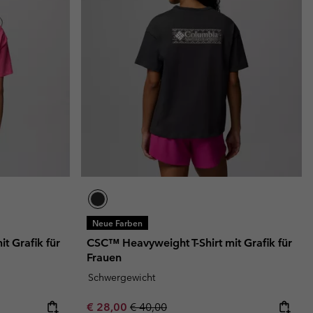
Neue Farben
t Grafik für
CSC™ Heavyweight T-Shirt mit Grafik für
Frauen
Schwergewicht
Sale price:
Regular price:
€ 28,00
€ 40,00