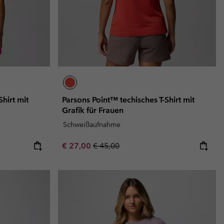
hirt mit
Parsons Point™ techisches T-Shirt mit
Grafik für Frauen
Schweißaufnahme
Sale price:
Regular price:
€ 27,00
€ 45,00