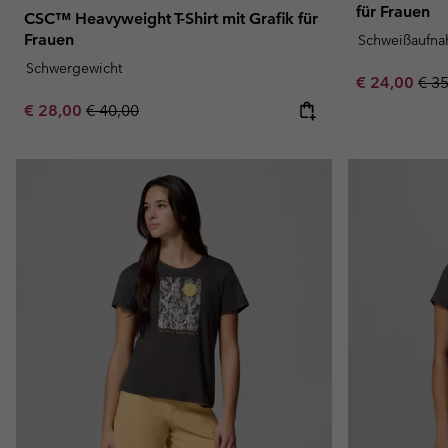
für Frauen
CSC™ Heavyweight T-Shirt mit Grafik für
Frauen
Schweißaufn
Schwergewicht
Sale price:
Regu
€ 24,00
€ 3
Sale price:
Regular price:
€ 28,00
€ 40,00