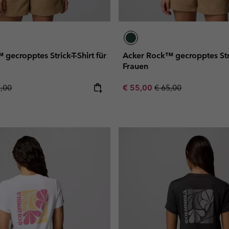
gecropptes Strick-T-Shirt für
Acker Rock™ gecropptes Stric
Frauen
lar price:
Sale price:
Regular price:
5,00
€ 55,00
€ 65,00