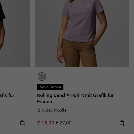
Neue Farben
fik für
Rolling Bend™ T-Shirt mit Grafik für
Frauen
Bio-Baumwolle
Sale price:
Regular price:
€ 18,00
€ 27,00