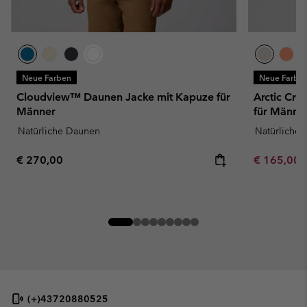
Neue Farben
Neue Farbe
Cloudview™ Daunen Jacke mit Kapuze für
Arctic Cr
Männer
für Männe
Natürliche Daunen
Natürliche
Regular price:
Minimum sa
€ 270,00
€ 165,00
(+)43720880525