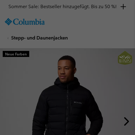
Sommer Sale: Bestseller hinzugefügt. Bis zu 50 %!
SKIP
Columbia
TO
Sportswear
CONTENT
Stepp- und Daunenjacken
SKIP
TO
MAIN
Neue Farben
NAV
SKIP
TO
SEARCH