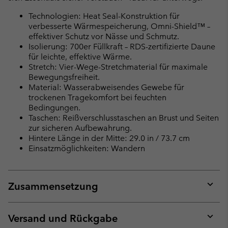
Technologien: Heat Seal-Konstruktion für
verbesserte Wärmespeicherung, Omni-Shield™ –
effektiver Schutz vor Nässe und Schmutz.
Isolierung: 700er Füllkraft – RDS-zertifizierte Daune
für leichte, effektive Wärme.
Stretch: Vier-Wege-Stretchmaterial für maximale
Bewegungsfreiheit.
Material: Wasserabweisendes Gewebe für
trockenen Tragekomfort bei feuchten
Bedingungen.
Taschen: Reißverschlusstaschen an Brust und Seiten
zur sicheren Aufbewahrung.
Hintere Länge in der Mitte: 29.0 in / 73.7 cm
Einsatzmöglichkeiten: Wandern
Zusammensetzung
Expan
or
collap
Versand und Rückgabe
sectio
Expan