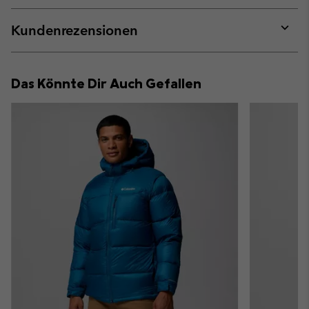
or
collap
Kundenrezensionen
sectio
Expan
or
collap
Das Könnte Dir Auch Gefallen
sectio