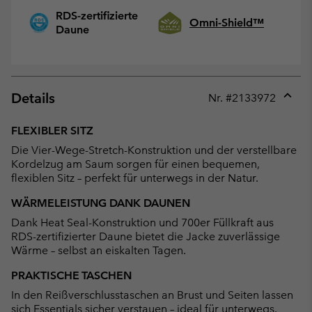
RDS-zertifizierte
Omni-Shield™
Daune
Details
Nr. #
2133972
Expan
or
FLEXIBLER SITZ
collap
Die Vier-Wege-Stretch-Konstruktion und der verstellbare
sectio
Kordelzug am Saum sorgen für einen bequemen,
flexiblen Sitz – perfekt für unterwegs in der Natur.
WÄRMELEISTUNG DANK DAUNEN
Dank Heat Seal-Konstruktion und 700er Füllkraft aus
RDS-zertifizierter Daune bietet die Jacke zuverlässige
Wärme – selbst an eiskalten Tagen.
PRAKTISCHE TASCHEN
In den Reißverschlusstaschen an Brust und Seiten lassen
sich Essentials sicher verstauen – ideal für unterwegs.