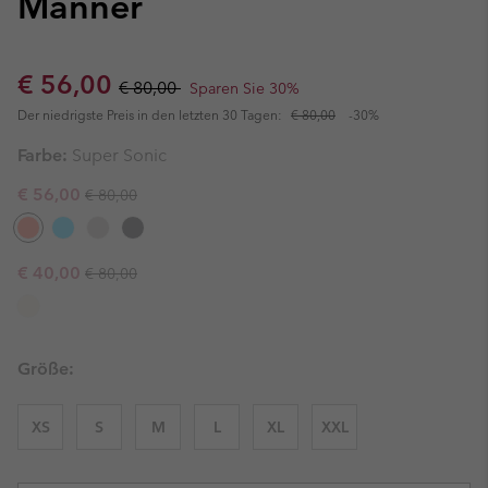
Männer
Sale price:
Regular price:
€ 56,00
€ 80,00
Sparen Sie 30%
Der niedrigste Preis in den letzten 30 Tagen:
€ 80,00
-30%
Farbe:
Super Sonic
Regular price:
Sale price:
€ 56,00
€ 80,00
Regular price:
Sale price:
€ 40,00
€ 80,00
Größe:
XS
S
M
L
XL
XXL