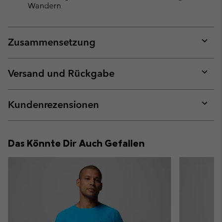
Wandern
Zusammensetzung
Expan
or
collap
Versand und Rückgabe
sectio
Expan
or
collap
Kundenrezensionen
sectio
Expan
or
collap
Das Könnte Dir Auch Gefallen
sectio