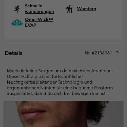
Schnelle
Wandern
wanderungen
Omni-Wick™
EVAP
Details
Nr. #
2136961
Expan
or
collap
Mach dir keine Sorgen um dein nächstes Abenteuer.
sectio
Dieser Half-Zip ist mit fortschrittlicher
feuchtigkeitsableitender Technologie und
ergonomischen Nähten für eine bequeme Passform
ausgestattet, damit du dich frei bewegen kannst.