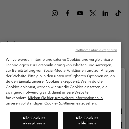
Österreich
Fortfahren ohne Akzeptieren
©
2026
Columbia Sportswear Austria GmbH. Moosfeldstraße 1, 5101
Bergheim, Salzburg Österreich. Alle Rechte vorbehalten.
Wir verwenden interne und externe Cookies und vergleichbare
Technologien zur Personalisierung von Inhalten und Anzeigen,
Nutzungsbedingungen
Allgemeine Verkaufsbedingungen
Garantie
zur Bereitstellung von Social-Media-Funktionen und zur Analyse
Datenschutzerklärung
der Website. Bitte gib in den unten verfügbaren Optionen an, ob
du den Einsatz unserer Cookies akzeptierst. Wenn du die
Bestimmungen und Bedingungen des Mitglieder Programms
Cookies ablehnst, werden wir nur die Cookies einsetzen, die
Bitte wählen Sie Ihr Lieferland und Ihre Sprache
zwingend notwendig sind, damit unsere Website
Nutzungsbedingungen Für Nutzergenerierte Inhalte
Impressum
Online-Einkauf verfügbar
funktioniert.
Klicken Sie hier, um weitere Informationen in
Cookies
unseren vollständigen Cookie-Richtlinien einzusehen.
Online
United States
Einkau
Kundenservice: Mo- Fr. 9:00 - 13:00 & 14:00- 18:00 Uhr
Alle Cookies
Alle Cookies
(+)43720880525
verfü
akzeptieren
ablehnen
Online
Österreich