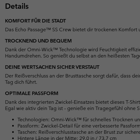
Details
KOMFORT FÜR DIE STADT
Das Echo Passage™ SS Crew bietet dir trockenen Komfort und
TROCKNEND UND BEQUEM
Dank der Omni-Wick™ Technologie wird Feuchtigkeit effizi
Handumdrehen. So genießt du selbst an den heißesten Tag
DEINE WERTSACHEN SICHER VERSTAUT
Der Reißverschluss an der Brusttasche sorgt dafür, dass dei
Tag dich führt.
OPTIMALE PASSFORM
Dank des integrierten Zwickel-Einsatzes bietet dieses T-Sh
Egal wie aktiv dein Tag ist – genieße ein Tragegefühl ohn
Technologien: Omni-Wick™ für schnelles Trocknen u
Passform: Zwickel-Detail für eine verbesserte Passform
Taschen: Reißverschlusstasche an der Brust zur siche
Hintere Länge in der Mitte: 29.0 in / 73.7 cm