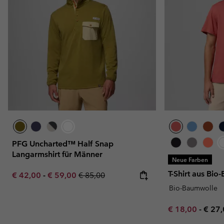
PFG Uncharted™ Half Snap
Langarmshirt für Männer
Neue Farben
T-Shirt aus Bi
Minimum sale price:
Maximum sale price:
Regular price:
€ 42,00
-
€ 59,00
€ 85,00
Bio-Baumwolle
Minimum sale p
Maxi
€ 18,00
-
€ 27