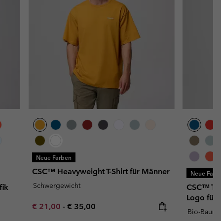
Neue Farben
CSC™ Heavyweight T-Shirt für Männer
Neue Farb
Schwergewicht
fik
CSC™ T-S
Logo für
Minimum sale price:
Maximum price:
€ 21,00
-
€ 35,00
Bio-Baumw