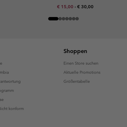
Minimum sale price:
Maximum price:
€ 15,00
-
€ 30,00
Shoppen
te
Einen Store suchen
umbia
Aktuelle Promotions
antwortung
Größentabelle
rogramm
se
 Nicht konform