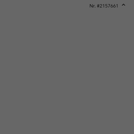
Nr. #
2157661
Expan
or
collap
sectio