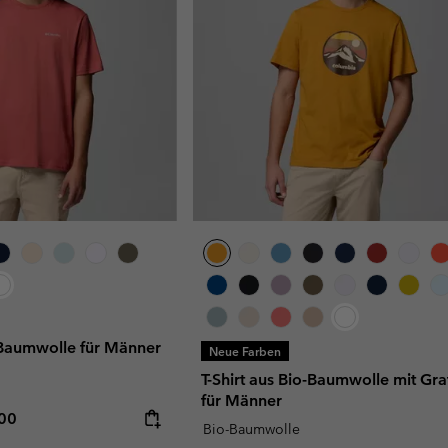
o-Baumwolle für Männer
Neue Farben
T-Shirt aus Bio-Baumwolle mit Gra
für Männer
rice:
mum price:
,00
Bio-Baumwolle