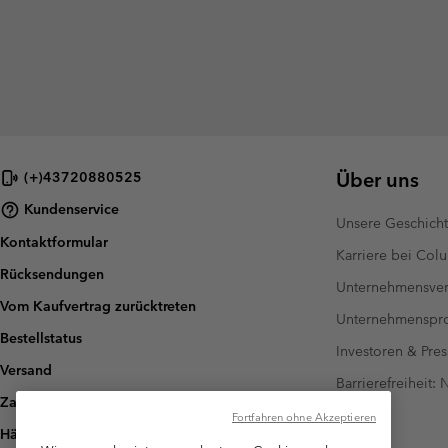
Über uns
(+)43720880525
Kundenservice
Unsere Geschich
Kontaktformular
Karriere bei Col
Rücksendungen
Unternehmensver
Vom Kaufvertrag zurücktreten
Unternehmensp
Bestellstatus
Investoren & Pres
Versand
Barrierefreiheit:
Zahlung
Fortfahren ohne Akzeptieren
Häufig gestellte Fragen