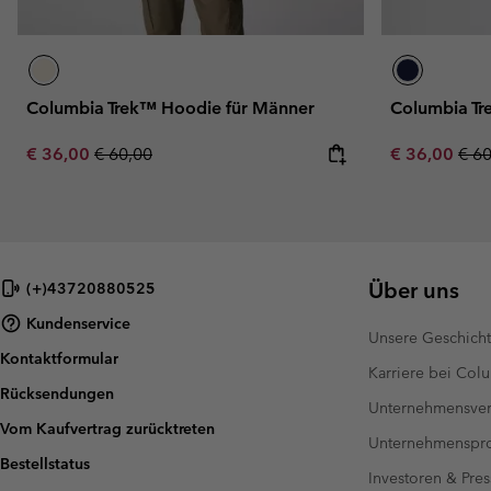
Columbia Trek™ Hoodie für Männer
Columbia Tr
Sale price:
Regular price:
Sale price:
Regu
€ 36,00
€ 60,00
€ 36,00
€ 6
Über uns
(+)43720880525
Kundenservice
Unsere Geschich
Kontaktformular
Karriere bei Col
Rücksendungen
Unternehmensver
Vom Kaufvertrag zurücktreten
Unternehmensp
Bestellstatus
Investoren & Pres