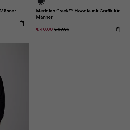
 Männer
Meridian Creek™ Hoodie mit Grafik für
Männer
Sale price:
Regular price:
€ 40,00
€ 80,00