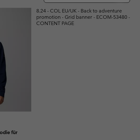
terhandschuhe
er Handschuhe
Guide Für Wasserdichte Artikel
Guide Für Wasserdichte Artikel
8.24 - COL EU/UK - Back to adventure
promotion - Grid banner - ECOM-53480 -
ng in
en-Produkte
CONTENT PAGE
ßen
ner-Produkte
die für