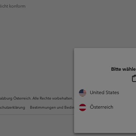
 Nicht konform
Bitte wähle
United States
zburg Österreich. Alle Rechte vorbehalten.
Österreich
chutzerklärung
Bestimmungen und Bedingungen des Mitglieder Programms