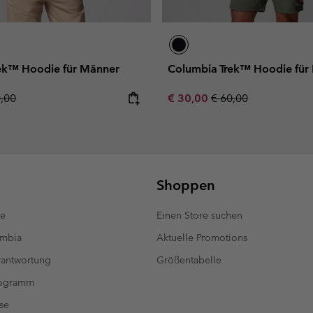
ek™ Hoodie für Männer
Columbia Trek™ Hoodie für
lar price:
Sale price:
Regular price:
0,00
€ 30,00
€ 60,00
Shoppen
te
Einen Store suchen
umbia
Aktuelle Promotions
antwortung
Größentabelle
rogramm
se