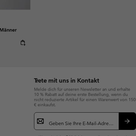
 Männer
Trete mit uns in Kontakt
Melde dich für unseren Newsletter an und erhalte
10 % Rabatt auf deine erste Bestellung, wenn du
nicht reduzierte Artikel für einen Warenwert von 150
€ einkaufst.
Newsletter-
Anmeldung
Abo