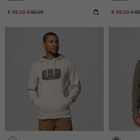
Sale price:
Regular price:
Sale price:
Regu
€ 48,00
€ 80,00
€ 48,00
€ 8