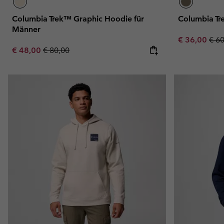
Columbia Trek™ Graphic Hoodie für
Columbia Tr
Männer
Sale price:
Regu
€ 36,00
€ 6
Sale price:
Regular price:
€ 48,00
€ 80,00