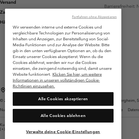
Versand
Barrierefreiheit:
Zahlung
Fortfahren ohne Akzeptieren
Häufig gestellte Fragen
Wir verwenden interne und externe Cookies und
vergleichbare Technologien zur Personalisierung von
Inhalten und Anzeigen, zur Bereitstellung von Social-
Media-Funktionen und zur Analyse der Website. Bitte
gib in den unten verfügbaren Optionen an, ob du den
Einsatz unserer Cookies akzeptierst. Wenn du die
Cookies ablehnst, werden wir nur die Cookies
einsetzen, die zwingend notwendig sind, damit unsere
Website funktioniert.
Klicken Sie hier, um weitere
Informationen in unseren vollständigen Cookie-
Richtlinien einzusehen.
Österreich
Alle Cookies akzeptieren
©
2026
Columbia Sportswear Austria GmbH. Moosfeldstraße 1, 5101 Bergheim, Sal
Nutzungsbedingungen
Allgemeine Verkaufsbedingungen
Garantie
Datens
Alle Cookies ablehnen
Kundenservice: Mo- Fr. 9:00 - 13:00 & 14:00- 18:00 Uhr
(+)43720880525
Verwalte deine Cookie-Einstellungen