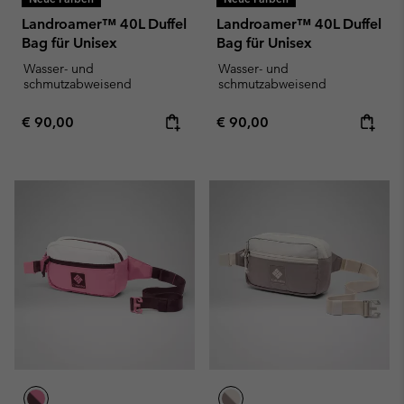
Landroamer™ 40L Duffel
Landroamer™ 40L Duffel
Bag für Unisex
Bag für Unisex
Wasser- und
Wasser- und
schmutzabweisend
schmutzabweisend
Regular price:
Regular price:
€ 90,00
€ 90,00