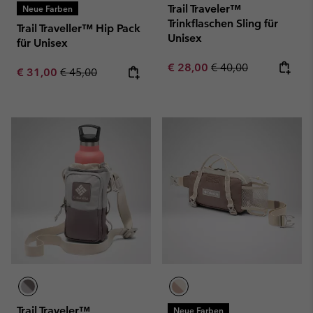
Trail Traveler™
Neue Farben
Trinkflaschen Sling für
Trail Traveller™ Hip Pack
Unisex
für Unisex
Sale price:
Regular price:
€ 28,00
€ 40,00
Sale price:
Regular price:
€ 31,00
€ 45,00
Trail Traveler™
Neue Farben