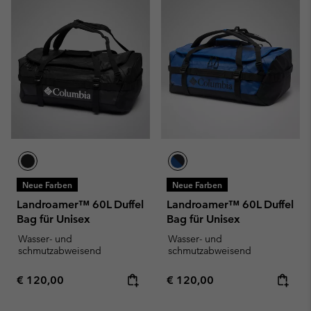
Neue Farben
Neue Farben
Landroamer™ 60L Duffel
Landroamer™ 60L Duffel
Bag für Unisex
Bag für Unisex
Wasser- und
Wasser- und
schmutzabweisend
schmutzabweisend
Regular price:
Regular price:
€ 120,00
€ 120,00