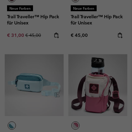
Neue Farben
Neue Farben
Trail Traveller™ Hip Pack
Trail Traveller™ Hip Pack
für Unisex
für Unisex
Sale price:
Regular price:
Regular price:
€ 31,00
€ 45,00
€ 45,00