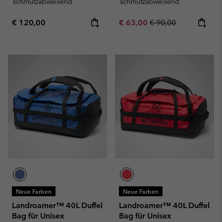
schmutzabweisend
schmutzabweisend
Regular price:
Sale price:
Regular price:
€ 120,00
€ 63,00
€ 90,00
Neue Farben
Neue Farben
Landroamer™ 40L Duffel
Landroamer™ 40L Duffel
Bag für Unisex
Bag für Unisex