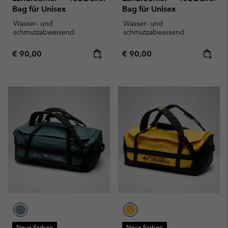
Bag für Unisex
Bag für Unisex
Wasser- und
Wasser- und
schmutzabweisend
schmutzabweisend
Regular price:
Regular price:
€ 90,00
€ 90,00
Neue Farben
Neue Farben