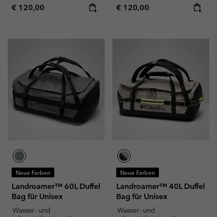
Regular price:
Regular price:
€ 120,00
€ 120,00
Neue Farben
Neue Farben
Landroamer™ 60L Duffel
Landroamer™ 40L Duffel
Bag für Unisex
Bag für Unisex
Wasser- und
Wasser- und