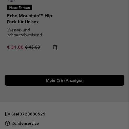
Neue Farben
Echo Mountain™ Hip
Pack für Unisex
Wasser- und
schmutzabweisend
Sale price:
Regular price:
€ 31,00
€ 45,00
Mehr (36) Anzeigen
(+)43720880525
Kundenservice