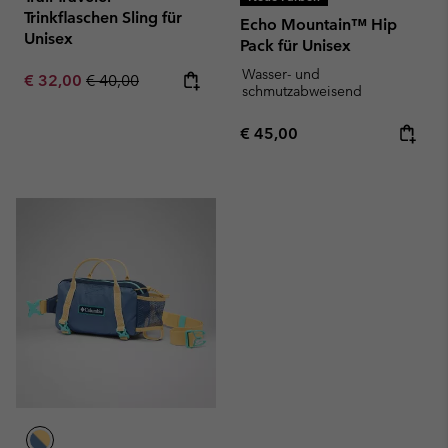
Trinkflaschen Sling für
Echo Mountain™ Hip
Unisex
Pack für Unisex
Wasser- und
Sale price:
Regular price:
€ 32,00
€ 40,00
schmutzabweisend
Regular price:
€ 45,00