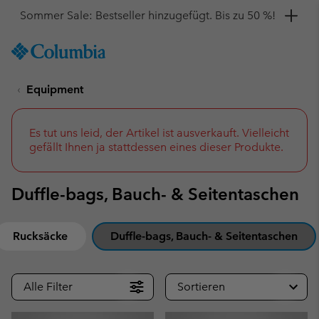
Hol dir einen 10 %-Gutschein
SKIP
Columbia
TO
Sportswear
CONTENT
Equipment
SKIP
TO
MAIN
NAV
Es tut uns leid, der Artikel ist ausverkauft. Vielleicht
gefällt Ihnen ja stattdessen eines dieser Produkte.
SKIP
TO
SEARCH
Duffle-bags, Bauch- & Seitentaschen
Rucksäcke
Duffle-bags, Bauch- & Seitentaschen
Alle Filter
Sortieren