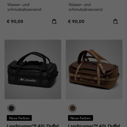
Wasser- und
Wasser- und
schmutzabweisend
schmutzabweisend
Regular price:
Regular price:
€ 90,00
€ 90,00
Neue Farben
Neue Farben
Landroamer™ 40L Duffel
Landroamer™ 40L Duffel