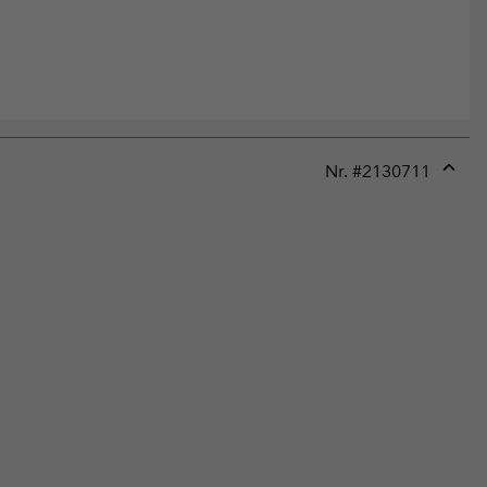
Nr. #
2130711
Expan
or
collap
sectio