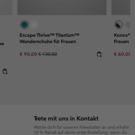
Escape Thrive™ Titanium™
Konos™ T
Wanderschuhe für Frauen
Frauen
he
Sale price:
Regular price:
Minimum s
€ 90,00
€ 130,00
€ 60,00
Trete mit uns in Kontakt
Melde dich für unseren Newsletter an und erhalte
10 % Rabatt auf deine erste Bestellung, wenn du