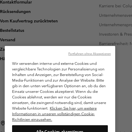
Kontaktformular
Karriere bei Col
Rücksendungen
Unternehmensver
Vom Kaufvertrag zurücktreten
Unternehmensp
Bestellstatus
Investoren & Pres
Versand
Barrierefreiheit:
Zahlung
Fortfahren ohne Akzeptieren
Häufig gestellte Fragen
Wir verwenden interne und externe Cookies und
vergleichbare Technologien zur Personalisierung von
Inhalten und Anzeigen, zur Bereitstellung von Social-
Media-Funktionen und zur Analyse der Website. Bitte
gib in den unten verfügbaren Optionen an, ob du den
Einsatz unserer Cookies akzeptierst. Wenn du die
Cookies ablehnst, werden wir nur die Cookies
einsetzen, die zwingend notwendig sind, damit unsere
Website funktioniert.
Klicken Sie hier, um weitere
Informationen in unseren vollständigen Cookie-
Richtlinien einzusehen.
Österreich
Alle Cookies akzeptieren