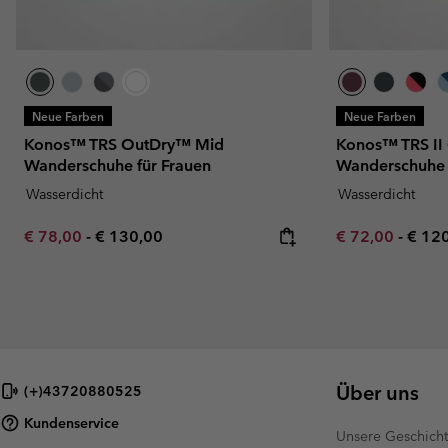
Neue Farben
Neue Farben
Konos™ TRS OutDry™ Mid
Konos™ TRS I
Wanderschuhe für Frauen
Wanderschuhe 
Wasserdicht
Wasserdicht
Minimum sale price:
Maximum price:
Minimum sale p
Maxi
€ 78,00
-
€ 130,00
€ 72,00
-
€ 12
Über uns
(+)43720880525
Kundenservice
Unsere Geschich