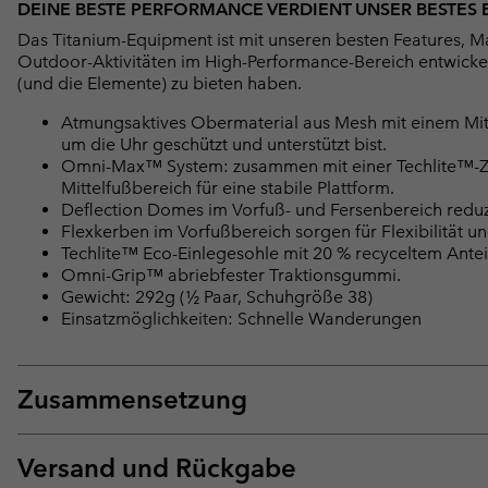
DEINE BESTE PERFORMANCE VERDIENT UNSER BESTES
Das Titanium-Equipment ist mit unseren besten Features, M
Outdoor-Aktivitäten im High-Performance-Bereich entwickelt.
(und die Elemente) zu bieten haben.
Atmungsaktives Obermaterial aus Mesh mit einem Mitte
um die Uhr geschützt und unterstützt bist.
Omni-Max™ System: zusammen mit einer Techlite™-Zwis
Mittelfußbereich für eine stabile Plattform.
Deflection Domes im Vorfuß- und Fersenbereich redu
Flexkerben im Vorfußbereich sorgen für Flexibilität u
Techlite™ Eco-Einlegesohle mit 20 % recyceltem Antei
Omni-Grip™ abriebfester Traktionsgummi.
Gewicht: 292g (½ Paar, Schuhgröße 38)
Einsatzmöglichkeiten: Schnelle Wanderungen
Zusammensetzung
Versand und Rückgabe