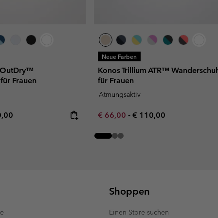
Neue Farben
I OutDry™
Konos Trillium ATR™ Wanderschu
für Frauen
für Frauen
Atmungsaktiv
rice:
mum price:
Minimum sale price:
Maximum price:
0,00
€ 66,00
-
€ 110,00
Shoppen
te
Einen Store suchen