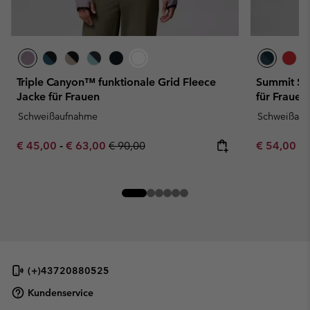
Triple Canyon™ funktionale Grid Fleece
Summit Ste
Jacke für Frauen
für Frauen
Schweißaufnahme
Schweißau
Minimum sale price:
Maximum sale price:
Regular price:
Minimum sa
€ 45,00
-
€ 63,00
€ 90,00
€ 54,00
-
(+)43720880525
Kundenservice