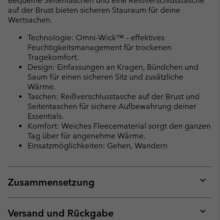
Bequeme Seitentaschen und eine Reißverschlusstasche
auf der Brust bieten sicheren Stauraum für deine
Wertsachen.
Technologie: Omni-Wick™ – effektives
Feuchtigkeitsmanagement für trockenen
Tragekomfort.
Design: Einfassungen an Kragen, Bündchen und
Saum für einen sicheren Sitz und zusätzliche
Wärme.
Taschen: Reißverschlusstasche auf der Brust und
Seitentaschen für sichere Aufbewahrung deiner
Essentials.
Komfort: Weiches Fleecematerial sorgt den ganzen
Tag über für angenehme Wärme.
Einsatzmöglichkeiten: Gehen, Wandern
Zusammensetzung
Expan
or
collap
Versand und Rückgabe
sectio