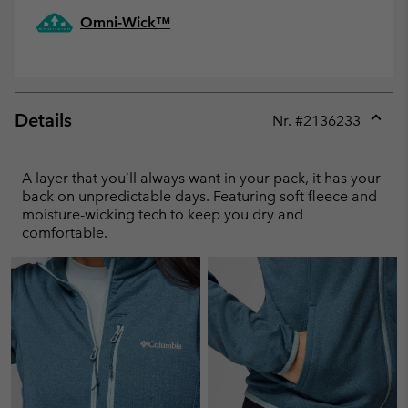
Omni-Wick™
Details
Nr. #
2136233
Expan
or
collap
A layer that you’ll always want in your pack, it has your
sectio
back on unpredictable days. Featuring soft fleece and
moisture-wicking tech to keep you dry and
comfortable.