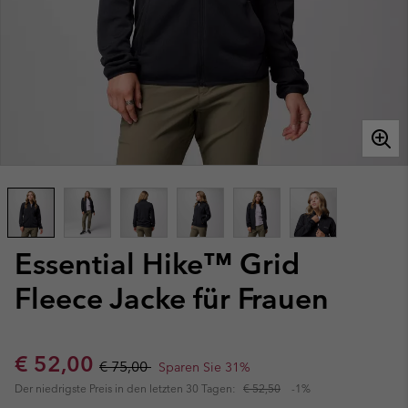
Essential Hike™ Grid
Fleece Jacke für Frauen
Sale price:
Regular price:
€ 52,00
€ 75,00
Sparen Sie 31%
Der niedrigste Preis in den letzten 30 Tagen:
€ 52,50
-1%