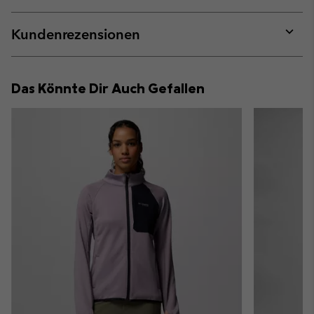
Expan
or
collap
Kundenrezensionen
sectio
Expan
or
collap
Das Könnte Dir Auch Gefallen
sectio