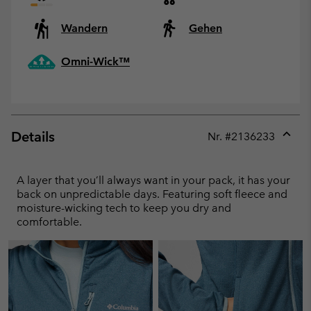
Wandern
Gehen
Omni-Wick™
Details
Nr. #
2136233
Expan
or
collap
A layer that you’ll always want in your pack, it has your
sectio
back on unpredictable days. Featuring soft fleece and
moisture-wicking tech to keep you dry and
comfortable.