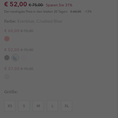
Sale price:
Regular price:
€ 52,00
€ 75,00
Sparen Sie 31%
Der niedrigste Preis in den letzten 30 Tagen:
€ 60,00
-13%
Farbe:
Everblue, Crushed Blue
Regular price:
Sale price:
€ 60,00
€ 75,00
Regular price:
Sale price:
€ 52,00
€ 75,00
Regular price:
Sale price:
€ 37,00
€ 75,00
Größe:
XS
S
M
L
XL