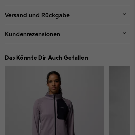
Expan
or
collap
Versand und Rückgabe
sectio
Expan
or
collap
Kundenrezensionen
sectio
Expan
or
collap
Das Könnte Dir Auch Gefallen
sectio