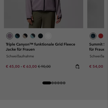
Triple Canyon™ funktionale Grid Fleece
Summit Ste
Jacke für Frauen
für Frauen
Schweißaufnahme
Schweißau
Minimum sale price:
Maximum sale price:
Regular price:
Minimum sa
€ 45,00
-
€ 63,00
€ 90,00
€ 54,00
-