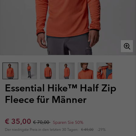
Essential Hike™ Half Zip
Fleece für Männer
Sale price:
Regular price:
€ 35,00
€ 70,00
Sparen Sie 50%
Der niedrigste Preis in den letzten 30 Tagen:
€ 49,00
-29%