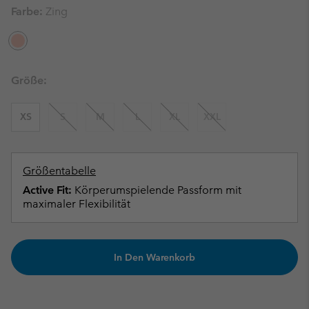
Farbe:
Zing
Größe:
XS
S
M
L
XL
XXL
Größentabelle
Active Fit:
Körperumspielende Passform mit
maximaler Flexibilität
In Den Warenkorb