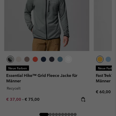
Neue Farben
Neue Farbe
Essential Hike™ Grid Fleece Jacke für
Fast Trek™ 
Männer
Männer
Recycelt
Regular pr
€ 60,00
Minimum sale price:
Maximum price:
€ 37,00
-
€ 75,00