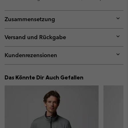
Zusammensetzung
Expan
or
collap
Versand und Rückgabe
sectio
Expan
or
collap
Kundenrezensionen
sectio
Expan
or
collap
Das Könnte Dir Auch Gefallen
sectio