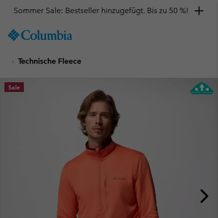
Sommer Sale: Bestseller hinzugefügt. Bis zu 50 %!
SKIP
Columbia
TO
Sportswear
CONTENT
Technische Fleece
SKIP
TO
MAIN
Sale
NAV
SKIP
TO
SEARCH