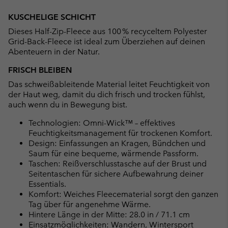
Expan
or
KUSCHELIGE SCHICHT
collap
Dieses Half-Zip-Fleece aus 100 % recyceltem Polyester
sectio
Grid-Back-Fleece ist ideal zum Überziehen auf deinen
Abenteuern in der Natur.
FRISCH BLEIBEN
Das schweißableitende Material leitet Feuchtigkeit von
der Haut weg, damit du dich frisch und trocken fühlst,
auch wenn du in Bewegung bist.
Technologien: Omni-Wick™ – effektives
Feuchtigkeitsmanagement für trockenen Komfort.
Design: Einfassungen an Kragen, Bündchen und
Saum für eine bequeme, wärmende Passform.
Taschen: Reißverschlusstasche auf der Brust und
Seitentaschen für sichere Aufbewahrung deiner
Essentials.
Komfort: Weiches Fleecematerial sorgt den ganzen
Tag über für angenehme Wärme.
Hintere Länge in der Mitte: 28.0 in / 71.1 cm
Einsatzmöglichkeiten: Wandern, Wintersport