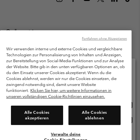
Österreich
Fortfahren ohne Akzeptieren
©
2026
Columbia Sportswear Austria GmbH. Moosfeldstraße 1, 5101
Bergheim, Salzburg Österreich. Alle Rechte vorbehalten.
Wir verwenden interne und externe Cookies und vergleichbare
Technologien zur Personalisierung von Inhalten und Anzeigen,
Nutzungsbedingungen
Allgemeine Verkaufsbedingungen
Garantie
zur Bereitstellung von Social-Media-Funktionen und zur Analyse
Datenschutzerklärung
der Website. Bitte gib in den unten verfügbaren Optionen an, ob
du den Einsatz unserer Cookies akzeptierst. Wenn du die
Bestimmungen und Bedingungen des Mitglieder Programms
Cookies ablehnst, werden wir nur die Cookies einsetzen, die
Bitte wählen Sie Ihr Lieferland und Ihre Sprache
zwingend notwendig sind, damit unsere Website
Nutzungsbedingungen Für Nutzergenerierte Inhalte
Impressum
Online-Einkauf verfügbar
funktioniert.
Klicken Sie hier, um weitere Informationen in
Cookies
unseren vollständigen Cookie-Richtlinien einzusehen.
Online
United States
Einkau
Kundenservice: Mo- Fr. 9:00 - 13:00 & 14:00- 18:00 Uhr
Alle Cookies
Alle Cookies
(+)43720880525
verfü
akzeptieren
ablehnen
Online
Österreich
Einkau
verfü
Verwalte deine
Alle Länder Anzeigen
Cookie-Einstellungen