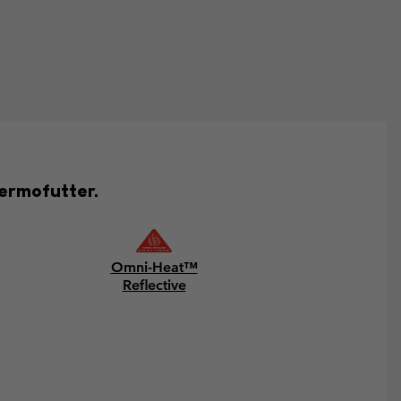
hermofutter.
Omni-Heat™
Reflective