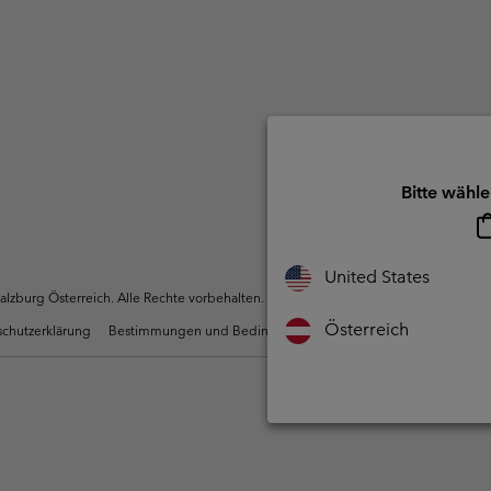
Bitte wähle
United States
zburg Österreich. Alle Rechte vorbehalten.
Österreich
chutzerklärung
Bestimmungen und Bedingungen des Mitglieder Programms