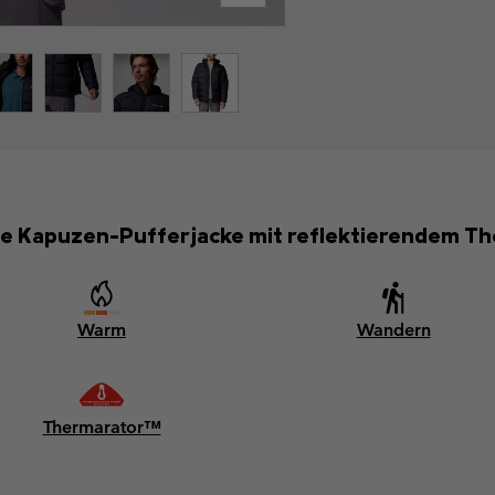
rte Kapuzen-Pufferjacke mit reflektierendem T
Warm
Wandern
Thermarator™