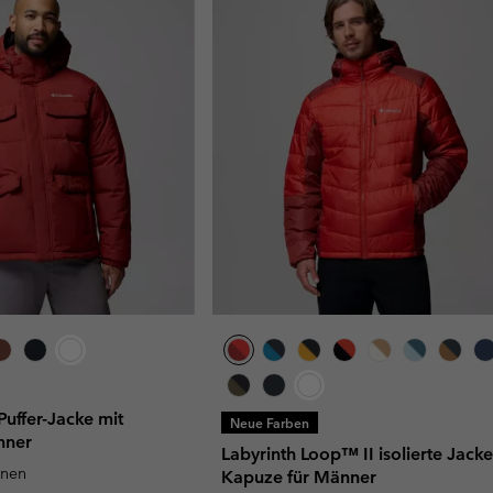
uffer-Jacke mit
Neue Farben
nner
Labyrinth Loop™ II isolierte Jacke
unen
Kapuze für Männer