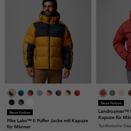
Neue Farben
Landroamer™ P
Neue Farben
Kapuze für Mä
Pike Lake™ II Puffer Jacke mit Kapuze
Synthetische Da
für Männer