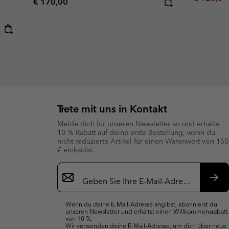
Regular price:
€ 170,00
Trete mit uns in Kontakt
Melde dich für unseren Newsletter an und erhalte
10 % Rabatt auf deine erste Bestellung, wenn du
nicht reduzierte Artikel für einen Warenwert von 150
€ einkaufst.
Newsletter-
Anmeldung
Abo
Wenn du deine E-Mail-Adresse angibst, abonnierst du
unseren Newsletter und erhältst einen Willkommensrabatt
von 10 %.
Wir verwenden deine E-Mail-Adresse, um dich über neue