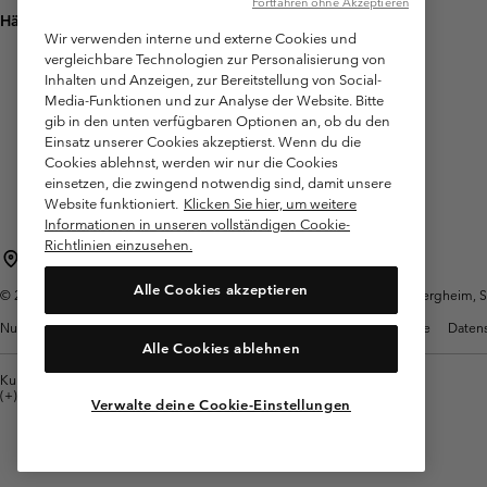
Fortfahren ohne Akzeptieren
Häufig gestellte Fragen
Wir verwenden interne und externe Cookies und
vergleichbare Technologien zur Personalisierung von
Inhalten und Anzeigen, zur Bereitstellung von Social-
Media-Funktionen und zur Analyse der Website. Bitte
gib in den unten verfügbaren Optionen an, ob du den
Einsatz unserer Cookies akzeptierst. Wenn du die
Cookies ablehnst, werden wir nur die Cookies
einsetzen, die zwingend notwendig sind, damit unsere
Website funktioniert.
Klicken Sie hier, um weitere
Informationen in unseren vollständigen Cookie-
Richtlinien einzusehen.
Österreich
Alle Cookies akzeptieren
©
2026
Columbia Sportswear Austria GmbH. Moosfeldstraße 1, 5101 Bergheim, Sal
Nutzungsbedingungen
Allgemeine Verkaufsbedingungen
Garantie
Datens
Alle Cookies ablehnen
Kundenservice: Mo- Fr. 9:00 - 13:00 & 14:00- 18:00 Uhr
(+)43720880525
Verwalte deine Cookie-Einstellungen