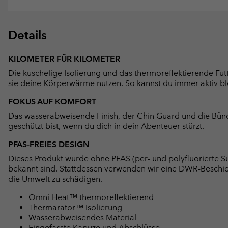
Details
KILOMETER FÜR KILOMETER
Die kuschelige Isolierung und das thermoreflektierende Fu
sie deine Körperwärme nutzen. So kannst du immer aktiv bl
FOKUS AUF KOMFORT
Das wasserabweisende Finish, der Chin Guard und die Bü
geschützt bist, wenn du dich in dein Abenteuer stürzt.
PFAS-FREIES DESIGN
Dieses Produkt wurde ohne PFAS (per- und polyfluorierte Su
bekannt sind. Stattdessen verwenden wir eine DWR-Beschi
die Umwelt zu schädigen.
Omni-Heat™ thermoreflektierend
Thermarator™ Isolierung
Wasserabweisendes Material
Eingefasste Kapuze und Abschlüsse