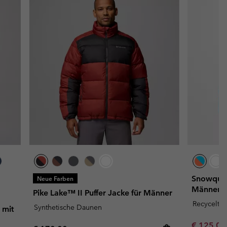
Snowqualm
Neue Farben
Männer
Pike Lake™ II Puffer Jacke für Männer
Recycelt
Synthetische Daunen
 mit
Sale price
€ 125,0