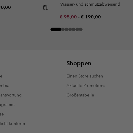
Wasser- und schmutzabweisend
rice:
imum price:
30,00
Minimum sale price:
Maximum price:
€ 95,00
-
€ 190,00
Shoppen
te
Einen Store suchen
umbia
Aktuelle Promotions
antwortung
Größentabelle
rogramm
se
 Nicht konform