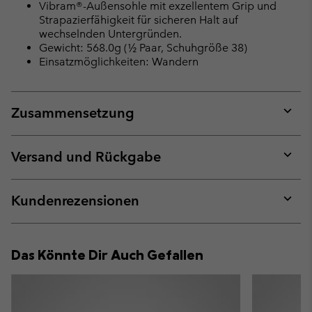
Vibram®-Außensohle mit exzellentem Grip und
Strapazierfähigkeit für sicheren Halt auf
wechselnden Untergründen.
Gewicht: 568.0g (½ Paar, Schuhgröße 38)
Einsatzmöglichkeiten: Wandern
Zusammensetzung
Expan
or
collap
Versand und Rückgabe
sectio
Expan
or
collap
Kundenrezensionen
sectio
Expan
or
collap
Das Könnte Dir Auch Gefallen
sectio