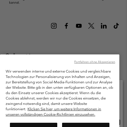
kannst.
Österreich
Fortfahren ohne Akzeptieren
©
2026
Columbia Sportswear Austria GmbH. Moosfeldstraße 1, 5101
Bergheim, Salzburg Österreich. Alle Rechte vorbehalten.
Wir verwenden interne und externe Cookies und vergleichbare
Technologien zur Personalisierung von Inhalten und Anzeigen,
Nutzungsbedingungen
Allgemeine Verkaufsbedingungen
Garantie
zur Bereitstellung von Social-Media-Funktionen und zur Analyse
Datenschutzerklärung
der Website. Bitte gib in den unten verfügbaren Optionen an, ob
du den Einsatz unserer Cookies akzeptierst. Wenn du die
Bestimmungen und Bedingungen des Mitglieder Programms
Cookies ablehnst, werden wir nur die Cookies einsetzen, die
Bitte wählen Sie Ihr Lieferland und Ihre Sprache
zwingend notwendig sind, damit unsere Website
Nutzungsbedingungen Für Nutzergenerierte Inhalte
Impressum
Online-Einkauf verfügbar
funktioniert.
Klicken Sie hier, um weitere Informationen in
Cookies
unseren vollständigen Cookie-Richtlinien einzusehen.
Online
United States
Einkau
Kundenservice: Mo- Fr. 9:00 - 13:00 & 14:00- 18:00 Uhr