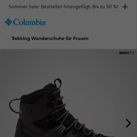
Sommer Sale: Bestseller hinzugefügt. Bis zu 50 %!
SKIP
Columbia
TO
Sportswear
CONTENT
Trekking Wanderschuhe für Frauen
SKIP
TO
MAIN
NAV
SKIP
TO
SEARCH