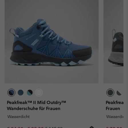
Peakfreak™ II Mid Outdry™
Peakfreak
Wanderschuhe für Frauen
Frauen
Wasserdicht
Wasserdich