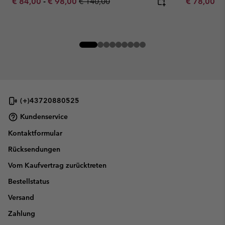
Minimum sale price:
Maximum sale price:
Regular price:
Minimum sa
€ 84,00
-
€ 98,00
€ 140,00
€ 78,00
-
(+)43720880525
Kundenservice
Kontaktformular
Rücksendungen
Vom Kaufvertrag zurücktreten
Bestellstatus
Versand
Zahlung