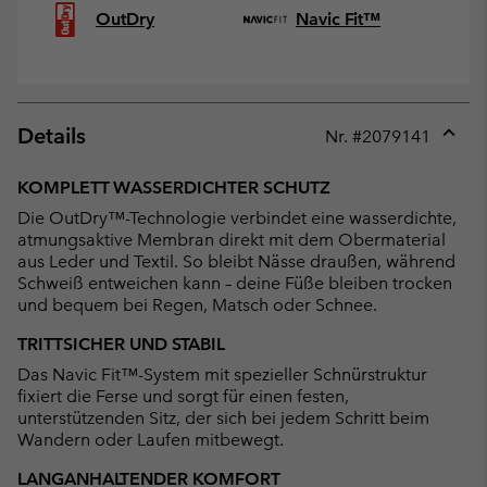
OutDry
Navic Fit™
Details
Nr. #
2079141
Expan
or
KOMPLETT WASSERDICHTER SCHUTZ
collap
Die OutDry™-Technologie verbindet eine wasserdichte,
sectio
atmungsaktive Membran direkt mit dem Obermaterial
aus Leder und Textil. So bleibt Nässe draußen, während
Schweiß entweichen kann – deine Füße bleiben trocken
und bequem bei Regen, Matsch oder Schnee.
TRITTSICHER UND STABIL
Das Navic Fit™-System mit spezieller Schnürstruktur
fixiert die Ferse und sorgt für einen festen,
unterstützenden Sitz, der sich bei jedem Schritt beim
Wandern oder Laufen mitbewegt.
LANGANHALTENDER KOMFORT