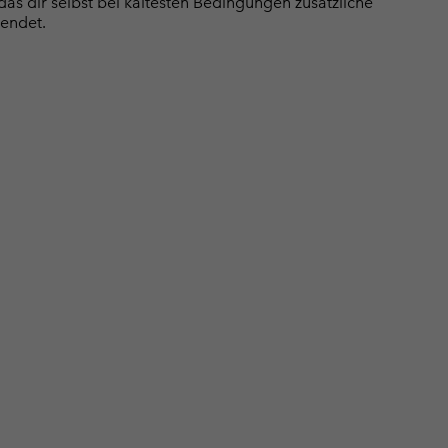
das dir selbst bei kältesten Bedingungen zusätzliche
endet.