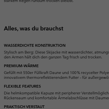
starkem Regen rundum trocken bleibst.
Alles, was du brauchst
WASSERDICHTE KONSTRUKTION
Stylisch am Berg: Diese Skijacke mit wasserdichter, atmung
den Armen hält dich den ganzen Tag frisch und trocken.
PREMIUM-WÄRME
Gefüllt mit 550er Füllkraft Daune und 100 % recycelter Poly
innovativem thermoreflektierendem Futter – für außergewö
FLEXIBLE FEATURES
Die helmkompatible Kapuze mit peripherer Verstellmöglichke
Rückensaum und komfortable Ärmelabschlüsse mit Daumenl
PRAKTISCH VERSTAUT