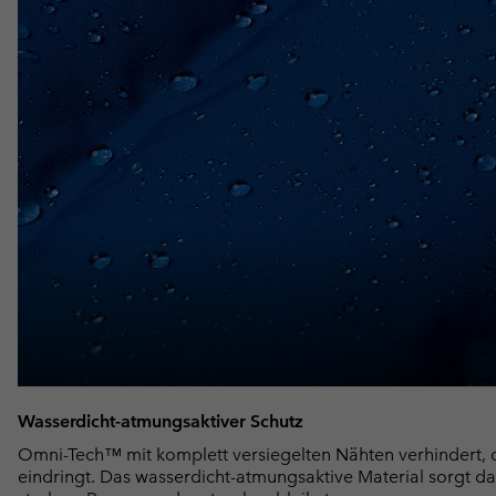
Wasserdicht-atmungsaktiver Schutz
Omni-Tech™ mit komplett versiegelten Nähten verhindert, d
eindringt. Das wasserdicht-atmungsaktive Material sorgt daf