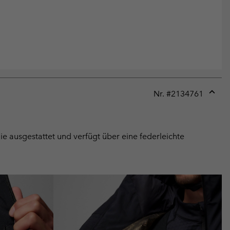
Nr. #
2134761
Expan
or
collap
sectio
gie ausgestattet und verfügt über eine federleichte