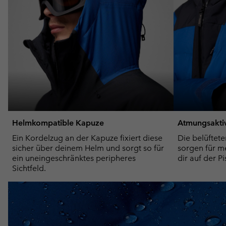
Helmkompatible Kapuze
Atmungsaktiv
Ein Kordelzug an der Kapuze fixiert diese
Die belüftet
sicher über deinem Helm und sorgt so für
sorgen für me
ein uneingeschränktes peripheres
dir auf der P
Sichtfeld.