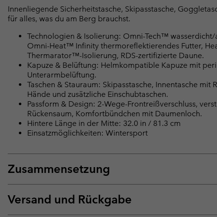
Innenliegende Sicherheitstasche, Skipasstasche, Goggletas
für alles, was du am Berg brauchst.
Technologien & Isolierung: Omni-Tech™ wasserdicht/at
Omni-Heat™ Infinity thermoreflektierendes Futter, Hea
Thermarator™-Isolierung, RDS-zertifizierte Daune.
Kapuze & Belüftung: Helmkompatible Kapuze mit perip
Unterarmbelüftung.
Taschen & Stauraum: Skipasstasche, Innentasche mit R
Hände und zusätzliche Einschubtaschen.
Passform & Design: 2-Wege-Frontreißverschluss, ver
Rückensaum, Komfortbündchen mit Daumenloch.
Hintere Länge in der Mitte: 32.0 in / 81.3 cm
Einsatzmöglichkeiten: Wintersport
Zusammensetzung
Versand und Rückgabe