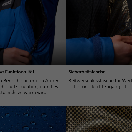
e Funktionalität
Sicherheitstasche
en Bereiche unter den Armen
Reißverschlusstasche für Wer
hr Luftzirkulation, damit es
sicher und leicht zugänglich.
iste nicht zu warm wird.