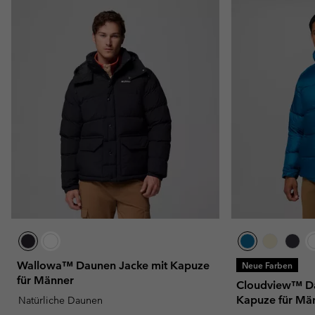
Wallowa™ Daunen Jacke mit Kapuze
Neue Farben
für Männer
Cloudview™ Da
Kapuze für Mä
Natürliche Daunen