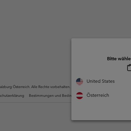
Bitte wähle
United States
zburg Österreich. Alle Rechte vorbehalten.
Österreich
chutzerklärung
Bestimmungen und Bedingungen des Mitglieder Programms