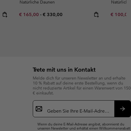
Natürliche Daunen
Natürlich
Minimum sale price:
Maximum price:
Minimum s
€ 165,00
-
€ 330,00
€ 100,0
Trete mit uns in Kontakt
Melde dich für unseren Newsletter an und erhalte
10 % Rabatt auf deine erste Bestellung, wenn du
nicht reduzierte Artikel für einen Warenwert von 150
€ einkaufst.
Newsletter-
Anmeldung
Abo
Wenn du deine E-Mail-Adresse angibst, abonnierst du
unseren Newsletter und erhältst einen Willkommensrabatt