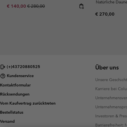
Natürliche Daun
Sale price:
Regular price:
€ 140,00
€ 280,00
Regular price:
€ 270,00
Über uns
(+)43720880525
Kundenservice
Unsere Geschich
Kontaktformular
Karriere bei Col
Rücksendungen
Unternehmensver
Vom Kaufvertrag zurücktreten
Unternehmensp
Bestellstatus
Investoren & Pres
Versand
Barrierefreiheit: