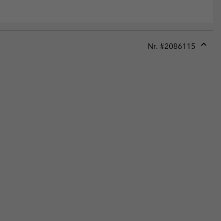
Nr. #
2086115
Expan
or
collap
sectio