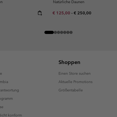
en
Natürliche Daunen
Minimum sale price:
Maximum price:
€ 125,00
-
€ 250,00
Shoppen
te
Einen Store suchen
umbia
Aktuelle Promotions
antwortung
Größentabelle
rogramm
se
 Nicht konform