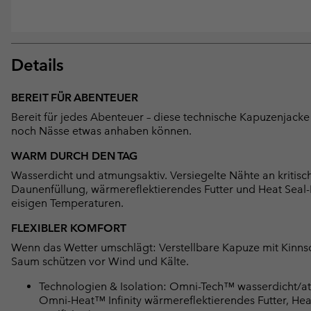
Details
BEREIT FÜR ABENTEUER
Bereit für jedes Abenteuer – diese technische Kapuzenjacke
noch Nässe etwas anhaben können.
WARM DURCH DEN TAG
Wasserdicht und atmungsaktiv. Versiegelte Nähte an kritis
Daunenfüllung, wärmereflektierendes Futter und Heat Seal-K
eisigen Temperaturen.
FLEXIBLER KOMFORT
Wenn das Wetter umschlägt: Verstellbare Kapuze mit Kinn
Saum schützen vor Wind und Kälte.
Technologien & Isolation: Omni-Tech™ wasserdicht/atm
Omni-Heat™ Infinity wärmereflektierendes Futter, He