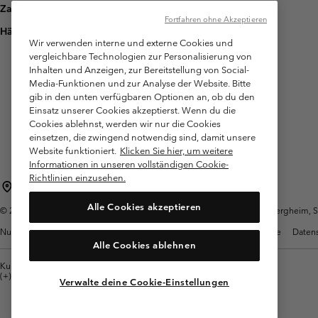
Zahlung
Fortfahren ohne Akzeptieren
Häufig gestellte Fragen
Wir verwenden interne und externe Cookies und
vergleichbare Technologien zur Personalisierung von
Inhalten und Anzeigen, zur Bereitstellung von Social-
Media-Funktionen und zur Analyse der Website. Bitte
gib in den unten verfügbaren Optionen an, ob du den
Einsatz unserer Cookies akzeptierst. Wenn du die
Cookies ablehnst, werden wir nur die Cookies
einsetzen, die zwingend notwendig sind, damit unsere
Website funktioniert.
Klicken Sie hier, um weitere
Informationen in unseren vollständigen Cookie-
Richtlinien einzusehen.
Österreich
Alle Cookies akzeptieren
©
2026
Columbia Sportswear Austria GmbH. Moosfeldstraße 1, 5101 Bergheim, Sal
Nutzungsbedingungen
Allgemeine Verkaufsbedingungen
Garantie
Datens
Alle Cookies ablehnen
Kundenservice: Mo- Fr. 9:00 - 13:00 & 14:00- 18:00 Uhr
(+)43720880525
Verwalte deine Cookie-Einstellungen