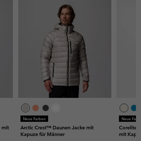
Neue Farben
Neue Farb
 mit
Arctic Crest™ Daunen Jacke mit
Corelite
Kapuze für Männer
mit Kapu