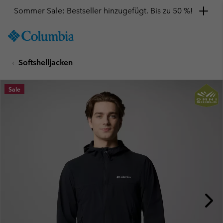
Sommer Sale: Bestseller hinzugefügt. Bis zu 50 %!
SKIP
Columbia
TO
Sportswear
CONTENT
Softshelljacken
SKIP
TO
MAIN
Sale
NAV
SKIP
TO
SEARCH