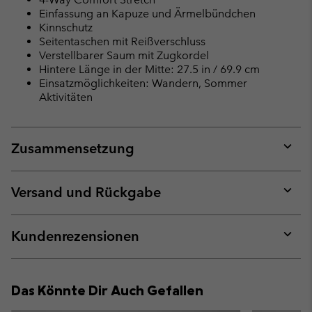
Einfassung an Kapuze und Ärmelbündchen
Kinnschutz
Seitentaschen mit Reißverschluss
Verstellbarer Saum mit Zugkordel
Hintere Länge in der Mitte: 27.5 in / 69.9 cm
Einsatzmöglichkeiten: Wandern, Sommer
Aktivitäten
Zusammensetzung
Expan
or
collap
Versand und Rückgabe
sectio
Expan
or
collap
Kundenrezensionen
sectio
Expan
or
collap
Das Könnte Dir Auch Gefallen
sectio