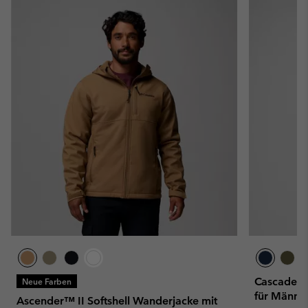
Cascade Ri
Neue Farben
für Männe
Ascender™ II Softshell Wanderjacke mit