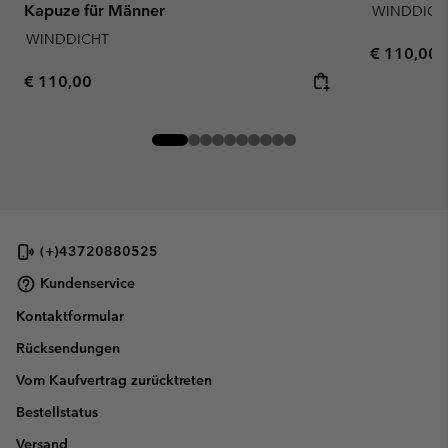
Kapuze für Männer
WINDDICH
WINDDICHT
Regular pr
€ 110,00
Regular price:
€ 110,00
(+)43720880525
Kundenservice
Kontaktformular
Rücksendungen
Vom Kaufvertrag zurücktreten
Bestellstatus
Versand