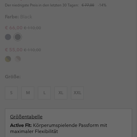
Der niedrigste Preis in den letzten 30 Tagen:
€ 77,00
-14%
Farbe:
Black
Regular price:
Sale price:
€ 66,00
€ 110,00
Regular price:
Sale price:
€ 55,00
€ 110,00
Größe:
S
M
L
XL
XXL
Größentabelle
Active Fit:
Körperumspielende Passform mit
maximaler Flexibilität