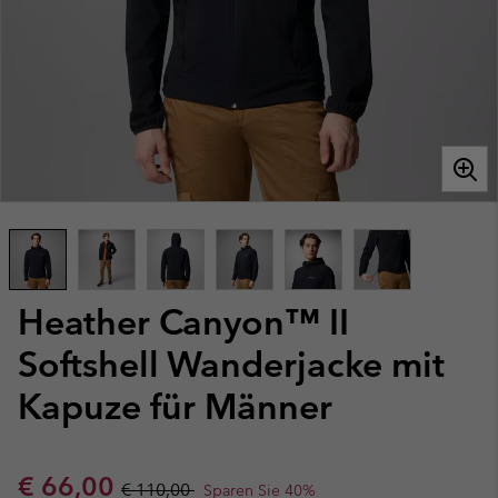
Heather Canyon™ II
Softshell Wanderjacke mit
Kapuze für Männer
Sale price:
Regular price:
€ 66,00
€ 110,00
Sparen Sie 40%