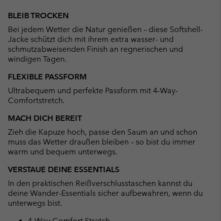
Expan
or
BLEIB TROCKEN
collap
Bei jedem Wetter die Natur genießen – diese Softshell-
sectio
Jacke schützt dich mit ihrem extra wasser- und
schmutzabweisenden Finish an regnerischen und
windigen Tagen.
FLEXIBLE PASSFORM
Ultrabequem und perfekte Passform mit 4-Way-
Comfortstretch.
MACH DICH BEREIT
Zieh die Kapuze hoch, passe den Saum an und schon
muss das Wetter draußen bleiben – so bist du immer
warm und bequem unterwegs.
VERSTAUE DEINE ESSENTIALS
In den praktischen Reißverschlusstaschen kannst du
deine Wander-Essentials sicher aufbewahren, wenn du
unterwegs bist.
4-Way Comfort Stretch