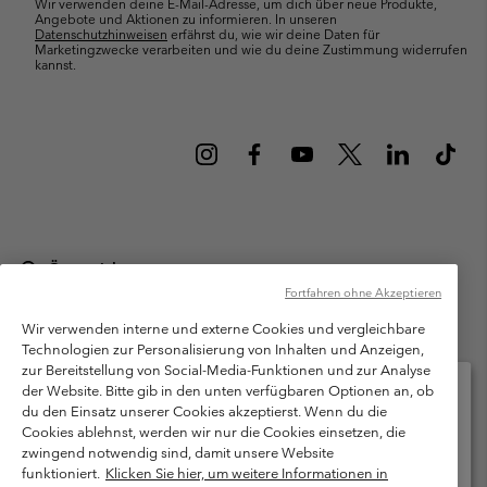
Wir verwenden deine E-Mail-Adresse, um dich über neue Produkte,
Angebote und Aktionen zu informieren. In unseren
Datenschutzhinweisen
erfährst du, wie wir deine Daten für
Marketingzwecke verarbeiten und wie du deine Zustimmung widerrufen
kannst.
Österreich
Fortfahren ohne Akzeptieren
©
2026
Columbia Sportswear Austria GmbH. Moosfeldstraße 1, 5101
Bergheim, Salzburg Österreich. Alle Rechte vorbehalten.
Wir verwenden interne und externe Cookies und vergleichbare
Technologien zur Personalisierung von Inhalten und Anzeigen,
Nutzungsbedingungen
Allgemeine Verkaufsbedingungen
Garantie
zur Bereitstellung von Social-Media-Funktionen und zur Analyse
Datenschutzerklärung
der Website. Bitte gib in den unten verfügbaren Optionen an, ob
du den Einsatz unserer Cookies akzeptierst. Wenn du die
Bestimmungen und Bedingungen des Mitglieder Programms
Cookies ablehnst, werden wir nur die Cookies einsetzen, die
Bitte wählen Sie Ihr Lieferland und Ihre Sprache
zwingend notwendig sind, damit unsere Website
Nutzungsbedingungen Für Nutzergenerierte Inhalte
Impressum
Online-Einkauf verfügbar
funktioniert.
Klicken Sie hier, um weitere Informationen in