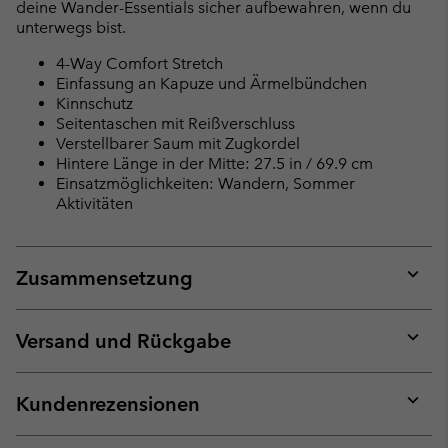
deine Wander-Essentials sicher aufbewahren, wenn du
unterwegs bist.
4-Way Comfort Stretch
Einfassung an Kapuze und Ärmelbündchen
Kinnschutz
Seitentaschen mit Reißverschluss
Verstellbarer Saum mit Zugkordel
Hintere Länge in der Mitte: 27.5 in / 69.9 cm
Einsatzmöglichkeiten: Wandern, Sommer
Aktivitäten
Zusammensetzung
Expan
or
collap
Versand und Rückgabe
sectio
Expan
or
collap
Kundenrezensionen
sectio
Expan
or