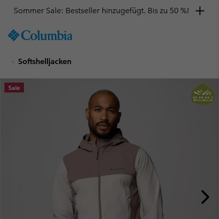
Sommer Sale: Bestseller hinzugefügt. Bis zu 50 %!
SKIP
Columbia
TO
Sportswear
CONTENT
Softshelljacken
SKIP
TO
MAIN
Sale
NAV
SKIP
TO
SEARCH