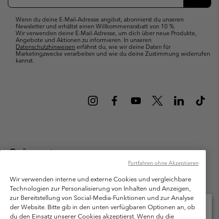
Abonn
Wenn du deine E-Mail-Adresse angibst, abonnierst du unseren
Newsletter und erhältst einen Willkommensrabatt von 10 %.
Wir verwenden deine E-Mail-Adresse, um dich über neue Produkte,
Angebote und Aktionen zu informieren. In unseren
Datenschutzhinweisen
erfährst du, wie wir deine Daten für
Marketingzwecke verarbeiten und wie du deine Zustimmung widerrufen
kannst.
Österreich
Fortfahren ohne Akzeptieren
©
2026
Columbia Sportswear Austria GmbH. Moosfeldstraße 1, 5101
Bergheim, Salzburg Österreich. Alle Rechte vorbehalten.
Wir verwenden interne und externe Cookies und vergleichbare
Technologien zur Personalisierung von Inhalten und Anzeigen,
Nutzungsbedingungen
Allgemeine Verkaufsbedingungen
Garantie
zur Bereitstellung von Social-Media-Funktionen und zur Analyse
Datenschutzerklärung
der Website. Bitte gib in den unten verfügbaren Optionen an, ob
du den Einsatz unserer Cookies akzeptierst. Wenn du die