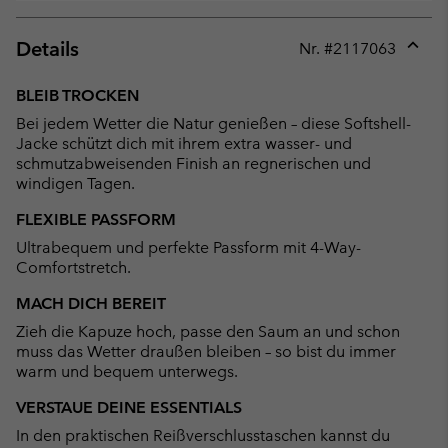
Details
Nr. #
2117063
Expan
or
BLEIB TROCKEN
collap
Bei jedem Wetter die Natur genießen – diese Softshell-
sectio
Jacke schützt dich mit ihrem extra wasser- und
schmutzabweisenden Finish an regnerischen und
windigen Tagen.
FLEXIBLE PASSFORM
Ultrabequem und perfekte Passform mit 4-Way-
Comfortstretch.
MACH DICH BEREIT
Zieh die Kapuze hoch, passe den Saum an und schon
muss das Wetter draußen bleiben – so bist du immer
warm und bequem unterwegs.
VERSTAUE DEINE ESSENTIALS
In den praktischen Reißverschlusstaschen kannst du