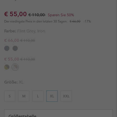
Sale price:
Regular price:
€ 55,00
€ 110,00
Sparen Sie 50%
Der niedrigste Preis in den letzten 30 Tagen:
€ 66,00
-17%
Farbe:
Flint Grey, Iron
Regular price:
Sale price:
€ 66,00
€ 110,00
Regular price:
Sale price:
€ 55,00
€ 110,00
Größe:
XL
S
M
L
XL
XXL
Größentabelle