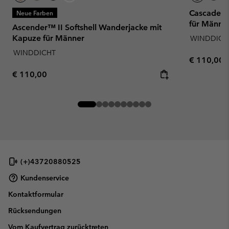
Cascade Ri
Neue Farben
für Männe
Ascender™ II Softshell Wanderjacke mit
Kapuze für Männer
WINDDICH
WINDDICHT
Regular pr
€ 110,00
Regular price:
€ 110,00
(+)43720880525
Kundenservice
Kontaktformular
Rücksendungen
Vom Kaufvertrag zurücktreten