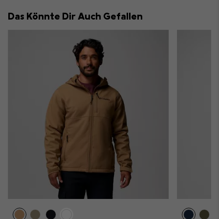
collap
Das Könnte Dir Auch Gefallen
sectio