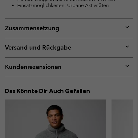
Einsatzmöglichkeiten: Urbane Aktivitäten
Zusammensetzung
Expan
or
collap
Versand und Rückgabe
sectio
Expan
or
collap
Kundenrezensionen
sectio
Expan
or
collap
Das Könnte Dir Auch Gefallen
sectio