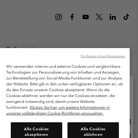
Österreich
Fortfahren ohne Akzeptieren
©
2026
Columbia Sportswear Austria GmbH. Moosfeldstraße 1, 5101
Bergheim, Salzburg Österreich. Alle Rechte vorbehalten.
Wir verwenden interne und externe Cookies und vergleichbare
Technologien zur Personalisierung von Inhalten und Anzeigen,
Nutzungsbedingungen
Allgemeine Verkaufsbedingungen
Garantie
zur Bereitstellung von Social-Media-Funktionen und zur Analyse
Datenschutzerklärung
der Website. Bitte gib in den unten verfügbaren Optionen an, ob
du den Einsatz unserer Cookies akzeptierst. Wenn du die
Bestimmungen und Bedingungen des Mitglieder Programms
Cookies ablehnst, werden wir nur die Cookies einsetzen, die
Bitte wählen Sie Ihr Lieferland und Ihre Sprache
zwingend notwendig sind, damit unsere Website
Nutzungsbedingungen Für Nutzergenerierte Inhalte
Impressum
Online-Einkauf verfügbar
funktioniert.
Klicken Sie hier, um weitere Informationen in
Cookies
unseren vollständigen Cookie-Richtlinien einzusehen.
Online
United States
Einkau
Kundenservice: Mo- Fr. 9:00 - 13:00 & 14:00- 18:00 Uhr
Alle Cookies
Alle Cookies
(+)43720880525
verfü
akzeptieren
ablehnen
Online
Österreich