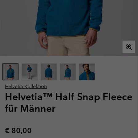
Helvetia Kollektion
Helvetia™ Half Snap Fleece
für Männer
Regular price:
€ 80,00