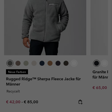
Granite Po
Neue Farben
für Männe
Rugged Ridge™ Sherpa Fleece Jacke für
Männer
Sale price:
Re
€ 65,00
€ 
Recycelt
Minimum sale price:
Maximum price:
€ 42,00
-
€ 85,00