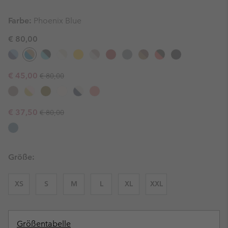
Farbe:
Phoenix Blue
€ 80,00
Regular price:
Sale price:
€ 45,00
€ 80,00
Regular price:
Sale price:
€ 37,50
€ 80,00
Größe:
XS
S
M
L
XL
XXL
Größentabelle