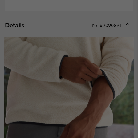
Details
Nr. #
2090891
Expan
or
collap
sectio