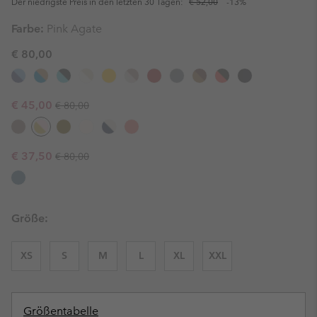
Der niedrigste Preis in den letzten 30 Tagen:
€ 52,00
-13%
Farbe:
Pink Agate
€ 80,00
Regular price:
Sale price:
€ 45,00
€ 80,00
Regular price:
Sale price:
€ 37,50
€ 80,00
Größe:
XS
S
M
L
XL
XXL
Größentabelle