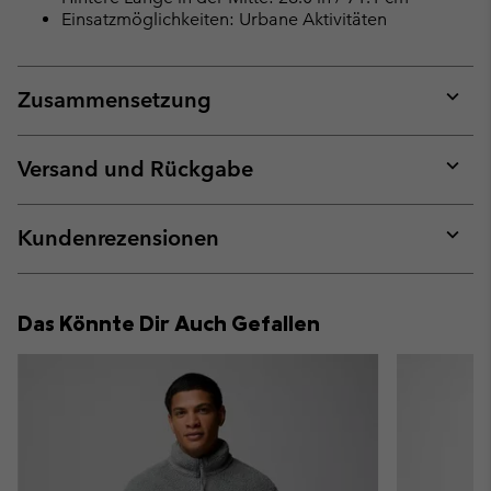
Einsatzmöglichkeiten: Urbane Aktivitäten
Zusammensetzung
Expan
or
collap
Versand und Rückgabe
sectio
Expan
or
collap
Kundenrezensionen
sectio
Expan
or
collap
Das Könnte Dir Auch Gefallen
sectio