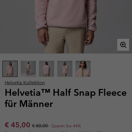
Helvetia Kollektion
Helvetia™ Half Snap Fleece
für Männer
Sale price:
Regular price:
€ 45,00
€ 80,00
Sparen Sie 44%