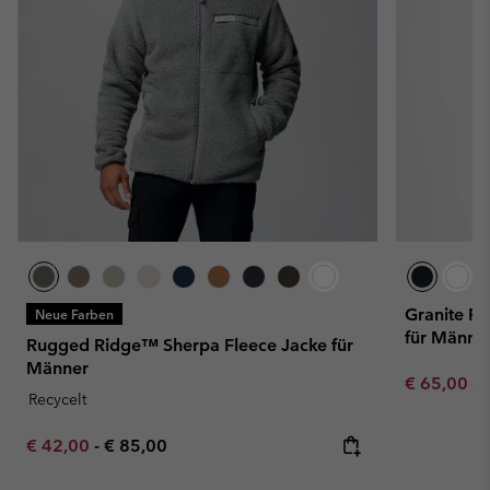
Granite Po
Neue Farben
für Männe
Rugged Ridge™ Sherpa Fleece Jacke für
Männer
Sale price:
Re
€ 65,00
€ 
Recycelt
Minimum sale price:
Maximum price:
€ 42,00
-
€ 85,00