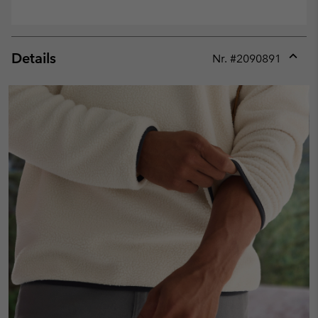
Details
Nr. #
2090891
Expan
or
collap
sectio