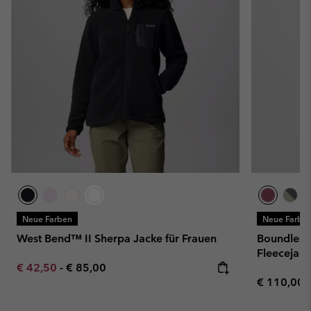
Neue Farben
Neue Farbe
West Bend™ II Sherpa Jacke für Frauen
Boundless
Fleecejack
Minimum sale price:
Maximum price:
€ 42,50
-
€ 85,00
Regular pr
€ 110,00