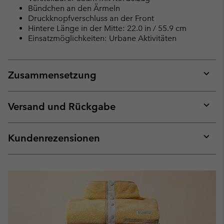
Bündchen an den Ärmeln
Druckknopfverschluss an der Front
Hintere Länge in der Mitte: 22.0 in / 55.9 cm
Einsatzmöglichkeiten: Urbane Aktivitäten
Zusammensetzung
Expan
or
collap
Versand und Rückgabe
sectio
Expan
or
collap
Kundenrezensionen
sectio
Expan
or
collap
sectio