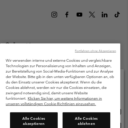
Österreich
Fortfahren ohne Akzeptieren
©
2026
Columbia Sportswear Austria GmbH. Moosfeldstraße 1, 5101
Bergheim, Salzburg Österreich. Alle Rechte vorbehalten.
Wir verwenden interne und externe Cookies und vergleichbare
Technologien zur Personalisierung von Inhalten und Anzeigen,
Nutzungsbedingungen
Allgemeine Verkaufsbedingungen
Garantie
zur Bereitstellung von Social-Media-Funktionen und zur Analyse
Datenschutzerklärung
der Website. Bitte gib in den unten verfügbaren Optionen an, ob
du den Einsatz unserer Cookies akzeptierst. Wenn du die
Bestimmungen und Bedingungen des Mitglieder Programms
Cookies ablehnst, werden wir nur die Cookies einsetzen, die
Bitte wählen Sie Ihr Lieferland und Ihre Sprache
zwingend notwendig sind, damit unsere Website
Nutzungsbedingungen Für Nutzergenerierte Inhalte
Impressum
Online-Einkauf verfügbar
funktioniert.
Klicken Sie hier, um weitere Informationen in
Cookies
unseren vollständigen Cookie-Richtlinien einzusehen.
Online
United States
Einkau
Kundenservice: Mo- Fr. 9:00 - 13:00 & 14:00- 18:00 Uhr
Alle Cookies
Alle Cookies
(+)43720880525
verfü
akzeptieren
ablehnen
Online
Österreich