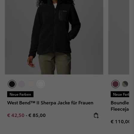
Neue Farben
Neue Farbe
West Bend™ II Sherpa Jacke für Frauen
Boundless
Fleecejack
Minimum sale price:
Maximum price:
€ 42,50
-
€ 85,00
Regular pr
€ 110,00