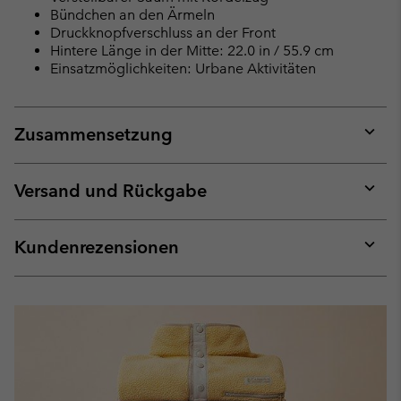
Bündchen an den Ärmeln
Druckknopfverschluss an der Front
Hintere Länge in der Mitte: 22.0 in / 55.9 cm
Einsatzmöglichkeiten: Urbane Aktivitäten
Zusammensetzung
Expan
or
collap
Versand und Rückgabe
sectio
Expan
or
collap
Kundenrezensionen
sectio
Expan
or
collap
sectio