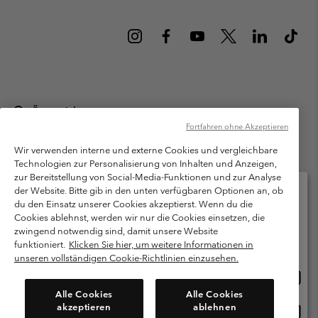
Österreich
Fortfahren ohne Akzeptieren
©
2026
Columbia Sportswear Austria GmbH. Moosfeldstraße 1, 5101
Bergheim, Salzburg Österreich. Alle Rechte vorbehalten.
Wir verwenden interne und externe Cookies und vergleichbare
Technologien zur Personalisierung von Inhalten und Anzeigen,
Nutzungsbedingungen
Allgemeine Verkaufsbedingungen
Garantie
zur Bereitstellung von Social-Media-Funktionen und zur Analyse
Datenschutzerklärung
der Website. Bitte gib in den unten verfügbaren Optionen an, ob
du den Einsatz unserer Cookies akzeptierst. Wenn du die
Bestimmungen und Bedingungen des Mitglieder Programms
Cookies ablehnst, werden wir nur die Cookies einsetzen, die
Bitte wählen Sie Ihr Lieferland und Ihre Sprache
zwingend notwendig sind, damit unsere Website
Nutzungsbedingungen Für Nutzergenerierte Inhalte
Impressum
Online-Einkauf verfügbar
funktioniert.
Klicken Sie hier, um weitere Informationen in
Cookies
unseren vollständigen Cookie-Richtlinien einzusehen.
Online
United States
Einkau
Kundenservice: Mo- Fr. 9:00 - 13:00 & 14:00- 18:00 Uhr
Alle Cookies
Alle Cookies
(+)43720880525
verfü
akzeptieren
ablehnen
Online
Österreich