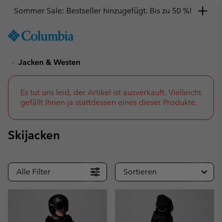
SKIP
Columbia
TO
Sportswear
CONTENT
Jacken & Westen
SKIP
TO
MAIN
NAV
Es tut uns leid, der Artikel ist ausverkauft. Vielleicht
gefällt Ihnen ja stattdessen eines dieser Produkte.
SKIP
TO
SEARCH
Skijacken
Alle Filter
Sortieren