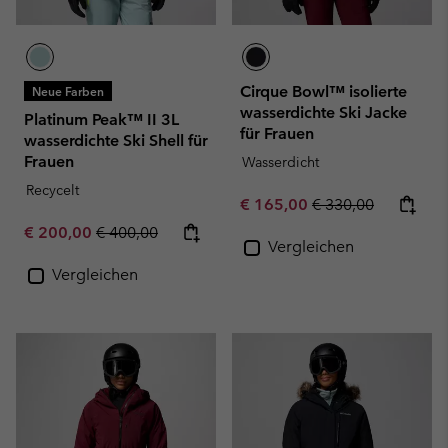
Cirque Bowl™ isolierte
Neue Farben
wasserdichte Ski Jacke
Platinum Peak™ II 3L
für Frauen
wasserdichte Ski Shell für
Frauen
Wasserdicht
Recycelt
Sale price:
Regular price:
€ 165,00
€ 330,00
Sale price:
Regular price:
€ 200,00
€ 400,00
Vergleichen
Vergleichen