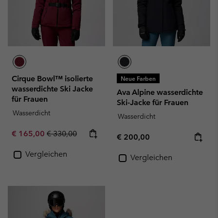
Cirque Bowl™ isolierte
Neue Farben
wasserdichte Ski Jacke
Ava Alpine wasserdichte
für Frauen
Ski-Jacke für Frauen
Wasserdicht
Wasserdicht
Sale price:
Regular price:
€ 165,00
€ 330,00
Regular price:
€ 200,00
Vergleichen
Vergleichen