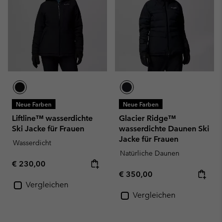
Neue Farben
Neue Farben
Liftline™ wasserdichte
Glacier Ridge™
Ski Jacke für Frauen
wasserdichte Daunen Ski
Jacke für Frauen
Wasserdicht
Natürliche Daunen
Regular price:
€ 230,00
Regular price:
€ 350,00
Vergleichen
Vergleichen