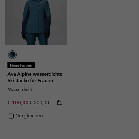
Neue Farben
Ava Alpine wasserdichte
Ski-Jacke für Frauen
Wasserdicht
Sale price:
Regular price:
€ 100,00
€ 200,00
Vergleichen