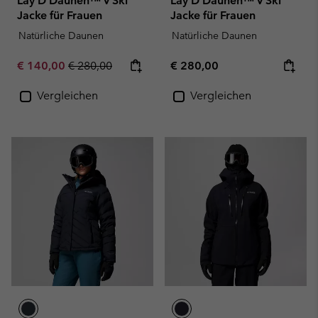
Lay D Daunen™ V Ski
Lay D Daunen™ V Ski
Jacke für Frauen
Jacke für Frauen
Natürliche Daunen
Natürliche Daunen
Sale price:
Regular price:
Regular price:
€ 140,00
€ 280,00
€ 280,00
Vergleichen
Vergleichen