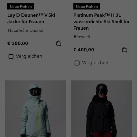
Neue Farben
Neue Farben
Lay D Daunen™ V Ski
Platinum Peak™ II 3L
Jacke für Frauen
wasserdichte Ski Shell für
Frauen
Natürliche Daunen
Recycelt
Regular price:
€ 280,00
Regular price:
€ 400,00
Vergleichen
Vergleichen