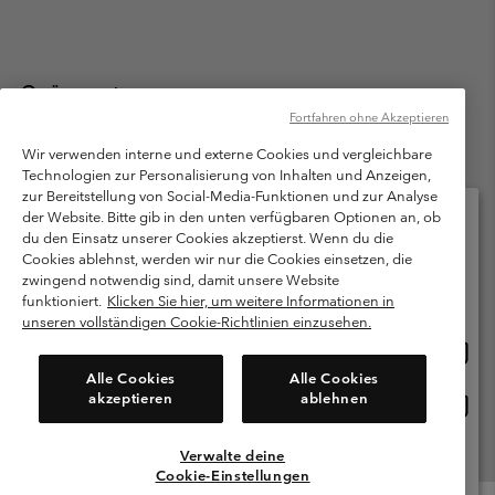
Österreich
Fortfahren ohne Akzeptieren
©
2026
Columbia Sportswear Austria GmbH. Moosfeldstraße 1, 5101
Bergheim, Salzburg Österreich. Alle Rechte vorbehalten.
Wir verwenden interne und externe Cookies und vergleichbare
Technologien zur Personalisierung von Inhalten und Anzeigen,
Nutzungsbedingungen
Allgemeine Verkaufsbedingungen
Garantie
zur Bereitstellung von Social-Media-Funktionen und zur Analyse
Datenschutzerklärung
der Website. Bitte gib in den unten verfügbaren Optionen an, ob
du den Einsatz unserer Cookies akzeptierst. Wenn du die
Bestimmungen und Bedingungen des Mitglieder Programms
Cookies ablehnst, werden wir nur die Cookies einsetzen, die
Bitte wählen Sie Ihr Lieferland und Ihre Sprache
zwingend notwendig sind, damit unsere Website
Nutzungsbedingungen Für Nutzergenerierte Inhalte
Impressum
Online-Einkauf verfügbar
funktioniert.
Klicken Sie hier, um weitere Informationen in
Cookies
unseren vollständigen Cookie-Richtlinien einzusehen.
Online
United States
Einkau
Kundenservice: Mo- Fr. 9:00 - 13:00 & 14:00- 18:00 Uhr
Alle Cookies
Alle Cookies
(+)43720880525
verfü
akzeptieren
ablehnen
Online
Österreich
Einkau
verfü
Verwalte deine
Alle Länder Anzeigen
Cookie-Einstellungen