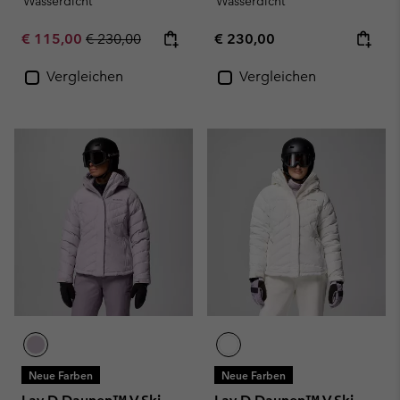
Wasserdicht
Wasserdicht
Sale price:
Regular price:
Regular price:
€ 115,00
€ 230,00
€ 230,00
Vergleichen
Vergleichen
Neue Farben
Neue Farben