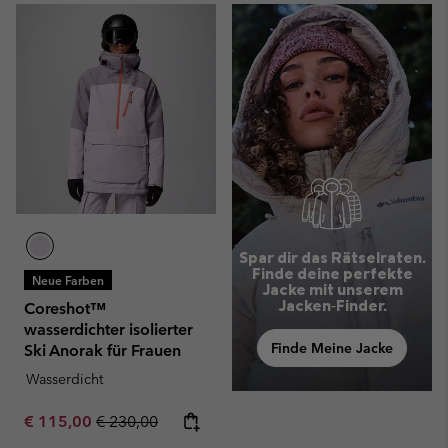
Spar dir das Rätselraten.
Finde deine perfekte
Neue Farben
Jacke mit unserem
Jacken‑Finder.
Coreshot™
wasserdichter isolierter
Finde Meine Jacke
Ski Anorak für Frauen
Wasserdicht
Sale price:
Regular price:
€ 115,00
€ 230,00