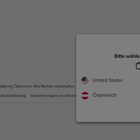
Bitte wähle
United States
zburg Österreich. Alle Rechte vorbehalten.
Österreich
chutzerklärung
Bestimmungen und Bedingungen des Mitglieder Programms