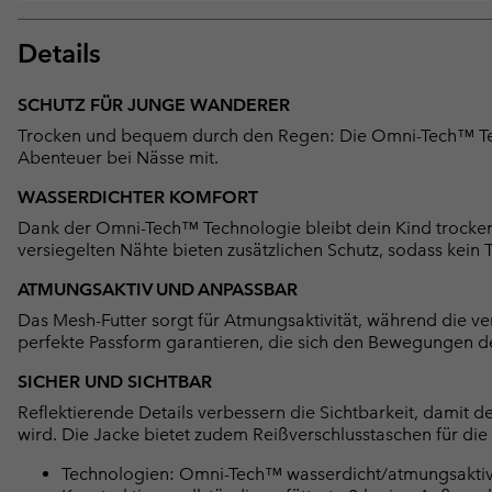
Details
SCHUTZ FÜR JUNGE WANDERER
Trocken und bequem durch den Regen: Die Omni-Tech™ Tec
Abenteuer bei Nässe mit.
WASSERDICHTER KOMFORT
Dank der Omni-Tech™ Technologie bleibt dein Kind trocken,
versiegelten Nähte bieten zusätzlichen Schutz, sodass kei
ATMUNGSAKTIV UND ANPASSBAR
Das Mesh-Futter sorgt für Atmungsaktivität, während die v
perfekte Passform garantieren, die sich den Bewegungen d
SICHER UND SICHTBAR
Reflektierende Details verbessern die Sichtbarkeit, damit d
wird. Die Jacke bietet zudem Reißverschlusstaschen für die
Technologien: Omni-Tech™ wasserdicht/atmungsaktiv, v