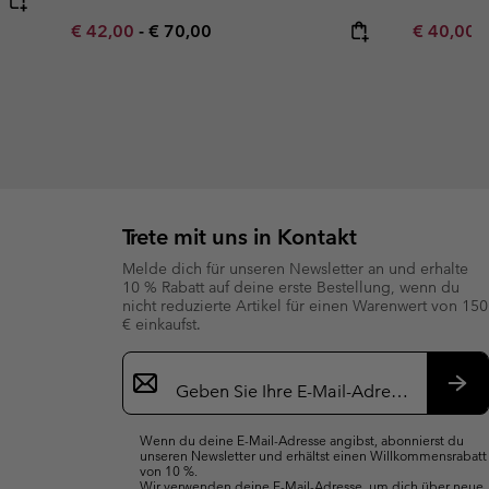
Minimum sale price:
Maximum price:
Minimum s
€ 42,00
-
€ 70,00
€ 40,00
Trete mit uns in Kontakt
Melde dich für unseren Newsletter an und erhalte
10 % Rabatt auf deine erste Bestellung, wenn du
nicht reduzierte Artikel für einen Warenwert von 150
€ einkaufst.
Newsletter-
Anmeldung
Abo
Wenn du deine E-Mail-Adresse angibst, abonnierst du
unseren Newsletter und erhältst einen Willkommensrabatt
von 10 %.
Wir verwenden deine E-Mail-Adresse, um dich über neue