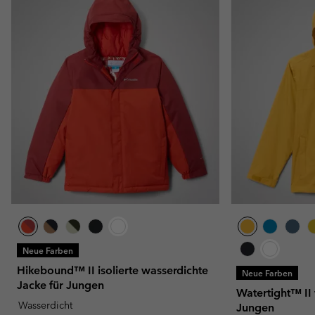
Neue Farben
Hikebound™ II isolierte wasserdichte
Neue Farben
Jacke für Jungen
Watertight™ II
Wasserdicht
Jungen