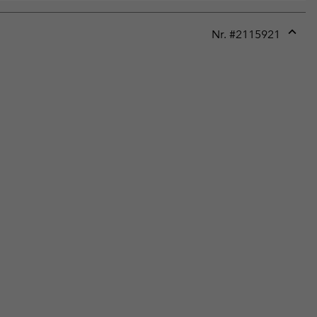
Nr. #
2115921
Expan
or
collap
sectio