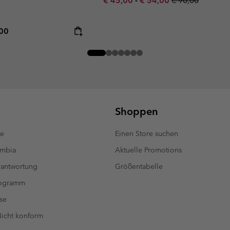
€ 45,00
-
€ 54,00
€ 90,00
rice:
mum price:
,00
Shoppen
te
Einen Store suchen
umbia
Aktuelle Promotions
antwortung
Größentabelle
rogramm
se
 Nicht konform