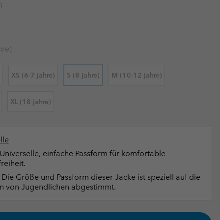
r price:
0
terhandschuhe
er Handschuhe
Guide Für Wasserdichte Artikel
Guide Für Wasserdichte Artikel
ng in
en-Produkte
ßen
hre)
ner-Produkte
XS (6-7 jahre)
S (8 jahre)
M (10-12 jahre)
XL (18 jahre)
lle
Universelle, einfache Passform für komfortable
eiheit.
Die Größe und Passform dieser Jacke ist speziell auf die
n von Jugendlichen abgestimmt.