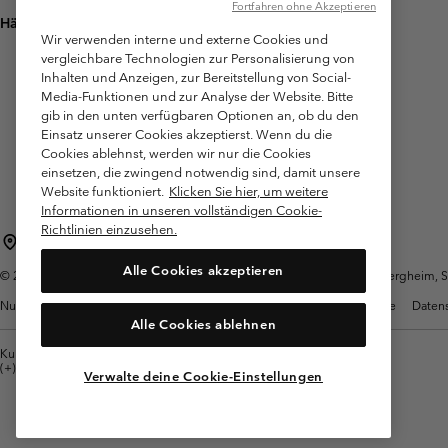
Fortfahren ohne Akzeptieren
Häufig gestellte Fragen
Wir verwenden interne und externe Cookies und
vergleichbare Technologien zur Personalisierung von
Inhalten und Anzeigen, zur Bereitstellung von Social-
Media-Funktionen und zur Analyse der Website. Bitte
gib in den unten verfügbaren Optionen an, ob du den
Einsatz unserer Cookies akzeptierst. Wenn du die
Cookies ablehnst, werden wir nur die Cookies
einsetzen, die zwingend notwendig sind, damit unsere
Website funktioniert.
Klicken Sie hier, um weitere
Informationen in unseren vollständigen Cookie-
Richtlinien einzusehen.
Österreich
Alle Cookies akzeptieren
©
2026
Columbia Sportswear Austria GmbH. Moosfeldstraße 1, 5101 Bergheim, Sal
Nutzungsbedingungen
Allgemeine Verkaufsbedingungen
Garantie
Datens
Alle Cookies ablehnen
Kundenservice: Mo- Fr. 9:00 - 13:00 & 14:00- 18:00 Uhr
(+)43720880525
Verwalte deine Cookie-Einstellungen