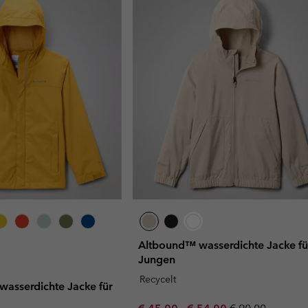
Altbound™ wasserdichte Jacke fü
Jungen
Recycelt
 wasserdichte Jacke für
Minimum sale price:
Maximum sale price:
Regular price: