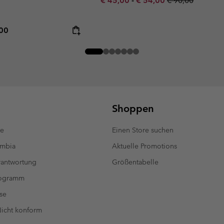
€ 45,00
-
€ 54,00
€ 90,00
rice:
mum price:
,00
Shoppen
te
Einen Store suchen
umbia
Aktuelle Promotions
antwortung
Größentabelle
rogramm
se
 Nicht konform