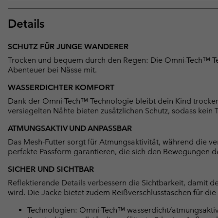
Details
SCHUTZ FÜR JUNGE WANDERER
Trocken und bequem durch den Regen: Die Omni-Tech™ Tec
Abenteuer bei Nässe mit.
WASSERDICHTER KOMFORT
Dank der Omni-Tech™ Technologie bleibt dein Kind trocken,
versiegelten Nähte bieten zusätzlichen Schutz, sodass kei
ATMUNGSAKTIV UND ANPASSBAR
Das Mesh-Futter sorgt für Atmungsaktivität, während die v
perfekte Passform garantieren, die sich den Bewegungen d
SICHER UND SICHTBAR
Reflektierende Details verbessern die Sichtbarkeit, damit d
wird. Die Jacke bietet zudem Reißverschlusstaschen für die
Technologien: Omni-Tech™ wasserdicht/atmungsaktiv, v