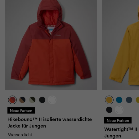
Neue Farben
Hikebound™ II isolierte wasserdichte
Neue Farben
Jacke für Jungen
Watertight™ II
Wasserdicht
Jungen