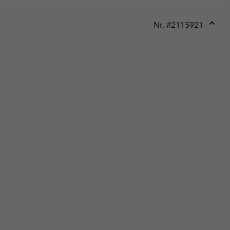
Nr. #
2115921
Expan
or
collap
sectio