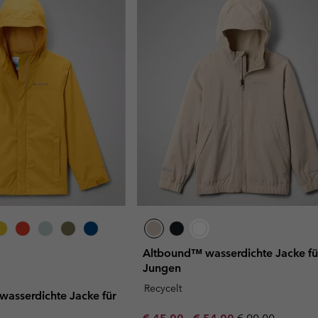
Altbound™ wasserdichte Jacke fü
Jungen
Recycelt
 wasserdichte Jacke für
Minimum sale price:
Maximum sale price:
Regular price: