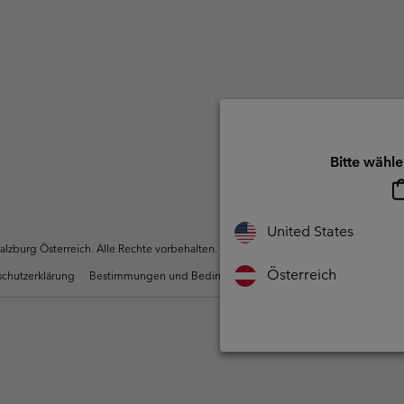
Bitte wähle
United States
zburg Österreich. Alle Rechte vorbehalten.
Österreich
chutzerklärung
Bestimmungen und Bedingungen des Mitglieder Programms