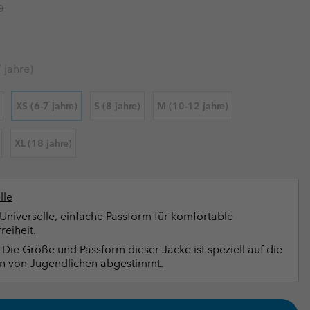
r price:
0
terhandschuhe
er Handschuhe
Guide Für Wasserdichte Artikel
Guide Für Wasserdichte Artikel
ng in
en-Produkte
ßen
 jahre)
ner-Produkte
XS (6-7 jahre)
S (8 jahre)
M (10-12 jahre)
XL (18 jahre)
lle
Universelle, einfache Passform für komfortable
eiheit.
Die Größe und Passform dieser Jacke ist speziell auf die
n von Jugendlichen abgestimmt.