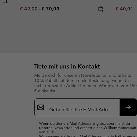
Minimum sale price:
Maximum price:
Minimum s
€ 42,00
-
€ 70,00
€ 40,00
Trete mit uns in Kontakt
Melde dich für unseren Newsletter an und erhalte
10 % Rabatt auf deine erste Bestellung, wenn du
nicht reduzierte Artikel für einen Warenwert von 150
€ einkaufst.
Newsletter-
Anmeldung
Abo
Wenn du deine E-Mail-Adresse angibst, abonnierst du
unseren Newsletter und erhältst einen Willkommensrabatt
von 10 %.
Wir verwenden deine E-Mail-Adresse, um dich über neue