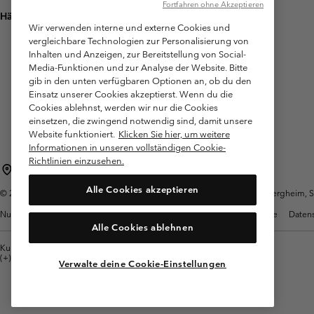
Fortfahren ohne Akzeptieren
Häufig gestellte Fragen
Wir verwenden interne und externe Cookies und
vergleichbare Technologien zur Personalisierung von
Inhalten und Anzeigen, zur Bereitstellung von Social-
Media-Funktionen und zur Analyse der Website. Bitte
gib in den unten verfügbaren Optionen an, ob du den
Einsatz unserer Cookies akzeptierst. Wenn du die
Cookies ablehnst, werden wir nur die Cookies
einsetzen, die zwingend notwendig sind, damit unsere
Website funktioniert.
Klicken Sie hier, um weitere
Informationen in unseren vollständigen Cookie-
Richtlinien einzusehen.
Österreich
Alle Cookies akzeptieren
©
2026
Columbia Sportswear Austria GmbH. Moosfeldstraße 1, 5101 Bergheim, Sal
Nutzungsbedingungen
Allgemeine Verkaufsbedingungen
Garantie
Datens
Alle Cookies ablehnen
Kundenservice: Mo- Fr. 9:00 - 13:00 & 14:00- 18:00 Uhr
(+)43720880525
Verwalte deine Cookie-Einstellungen