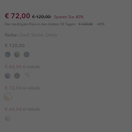
Sale price:
Regular price:
€ 72,00
€ 120,00
Sparen Sie 40%
Der niedrigste Preis in den letzten 30 Tagen:
€ 120,00
-40%
Farbe:
Dark Stone, Delta
€ 120,00
Regular price:
Sale price:
€ 84,00
€ 120,00
Regular price:
Sale price:
€ 72,00
€ 120,00
Regular price:
Sale price:
€ 60,00
€ 120,00