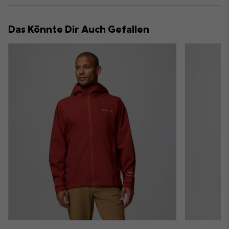
or
collap
Das Könnte Dir Auch Gefallen
sectio