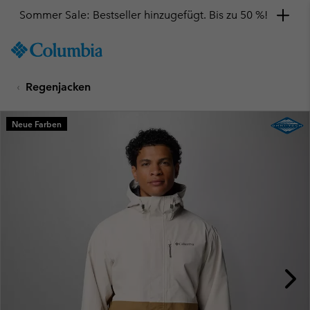
Sommer Sale: Bestseller hinzugefügt. Bis zu 50 %!
SKIP
Columbia
TO
Sportswear
CONTENT
Regenjacken
SKIP
TO
MAIN
Neue Farben
NAV
SKIP
TO
SEARCH