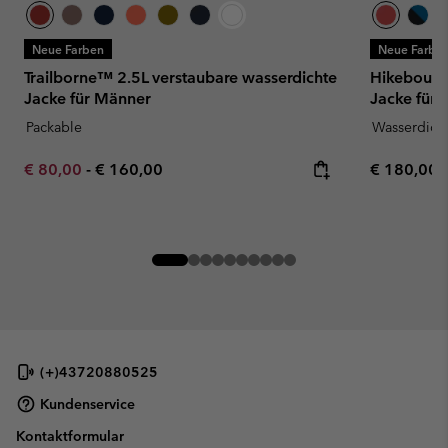
Neue Farben
Neue Farbe
Trailborne™ 2.5L verstaubare wasserdichte
Hikebound™
Jacke für Männer
Jacke für
Packable
Wasserdich
Minimum sale price:
Maximum price:
Regular pr
€ 80,00
-
€ 160,00
€ 180,00
(+)43720880525
Kundenservice
Kontaktformular