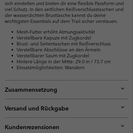
sich einstellen und bieten dir eine flexible Passform und
viel Schutz. In den seitlichen Reißverschlusstaschen und
der wasserdichten Brusttasche kannst du deine
wichtigsten Essentials auf dem Trail sicher verstauen.
Mesh-Futter erhöht Atmungsaktivität
Verstellbare Kapuze mit Zugkordel
Brust- und Seitentaschen mit Reißverschluss
Verstellbare Abschlüsse an den Ärmeln
Verstellbarer Saum mit Zugkordel
Hintere Länge in der Mitte: 29.0 in / 73.7 cm
Einsatzmöglichkeiten: Wandern
Zusammensetzung
Expan
or
collap
Versand und Rückgabe
sectio
Expan
or
collap
Kundenrezensionen
sectio
Expan