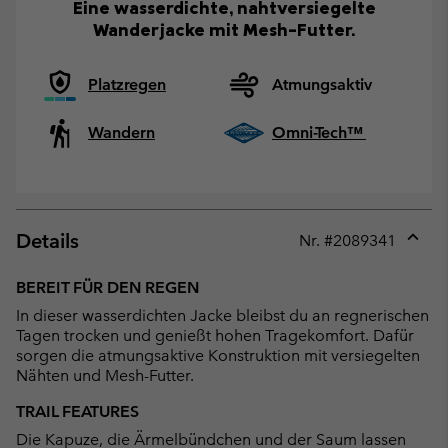
Eine wasserdichte, nahtversiegelte
Wanderjacke mit Mesh-Futter.
Platzregen
Atmungsaktiv
Wandern
Omni-Tech™
Details
Nr. #
2089341
Expan
or
BEREIT FÜR DEN REGEN
collap
In dieser wasserdichten Jacke bleibst du an regnerischen
sectio
Tagen trocken und genießt hohen Tragekomfort. Dafür
sorgen die atmungsaktive Konstruktion mit versiegelten
Nähten und Mesh-Futter.
TRAIL FEATURES
Die Kapuze, die Ärmelbündchen und der Saum lassen