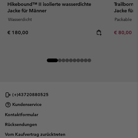
Hikebound™ II isolierte wasserdichte
Trailborne
Jacke für Männer
Jacke für
Wasserdicht
Packable
Regular price:
Minimum sa
€ 180,00
€ 80,00
-
(+)43720880525
Kundenservice
Kontaktformular
Rücksendungen
Vom Kaufvertrag zurücktreten