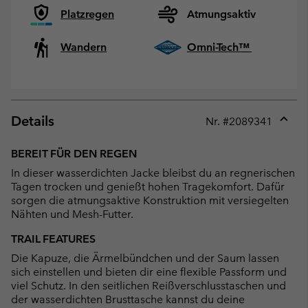
Platzregen
Atmungsaktiv
Wandern
Omni-Tech™
Details
Nr. #
2089341
Expan
or
BEREIT FÜR DEN REGEN
collap
In dieser wasserdichten Jacke bleibst du an regnerischen
sectio
Tagen trocken und genießt hohen Tragekomfort. Dafür
sorgen die atmungsaktive Konstruktion mit versiegelten
Nähten und Mesh-Futter.
TRAIL FEATURES
Die Kapuze, die Ärmelbündchen und der Saum lassen
sich einstellen und bieten dir eine flexible Passform und
viel Schutz. In den seitlichen Reißverschlusstaschen und
der wasserdichten Brusttasche kannst du deine