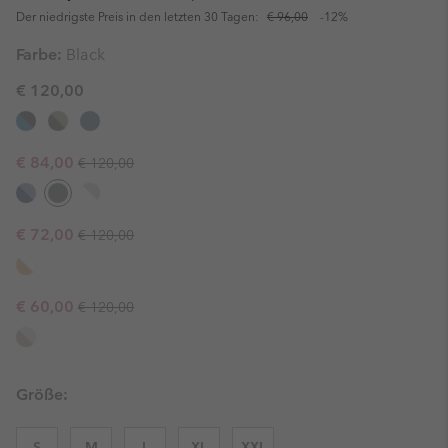
Der niedrigste Preis in den letzten 30 Tagen:
€ 96,00
-12%
Farbe:
Black
€ 120,00
Regular price:
Sale price:
€ 84,00
€ 120,00
Regular price:
Sale price:
€ 72,00
€ 120,00
Regular price:
Sale price:
€ 60,00
€ 120,00
Größe:
S
M
L
XL
XXL