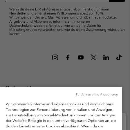
Abonn
Wenn du deine E-Mail-Adresse angibst, abonnierst du unseren
Newsletter und erhältst einen Willkommensrabatt von 10 %.
Wir verwenden deine E-Mail-Adresse, um dich über neue Produkte,
Angebote und Aktionen zu informieren. In unseren
Datenschutzhinweisen
erfährst du, wie wir deine Daten für
Marketingzwecke verarbeiten und wie du deine Zustimmung widerrufen
kannst.
Österreich
Fortfahren ohne Akzeptieren
©
2026
Columbia Sportswear Austria GmbH. Moosfeldstraße 1, 5101
Bergheim, Salzburg Österreich. Alle Rechte vorbehalten.
Wir verwenden interne und externe Cookies und vergleichbare
Technologien zur Personalisierung von Inhalten und Anzeigen,
Nutzungsbedingungen
Allgemeine Verkaufsbedingungen
Garantie
zur Bereitstellung von Social-Media-Funktionen und zur Analyse
Datenschutzerklärung
der Website. Bitte gib in den unten verfügbaren Optionen an, ob
du den Einsatz unserer Cookies akzeptierst. Wenn du die
Bestimmungen und Bedingungen des Mitglieder Programms