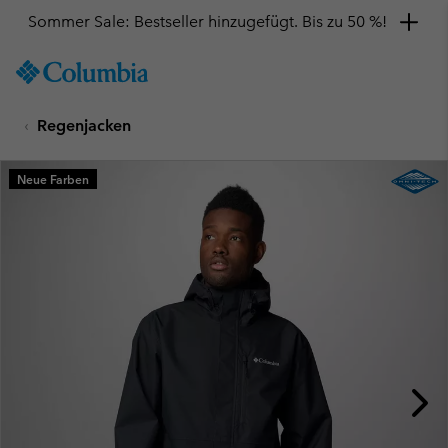
Sommer Sale: Bestseller hinzugefügt. Bis zu 50 %!
SKIP
Columbia
TO
Sportswear
CONTENT
Regenjacken
SKIP
TO
MAIN
Neue Farben
NAV
SKIP
TO
SEARCH