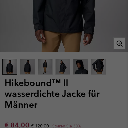
Hikebound™ II
wasserdichte Jacke für
Männer
Sale price:
Regular price:
€ 84,00
€ 120,00
Sparen Sie 30%