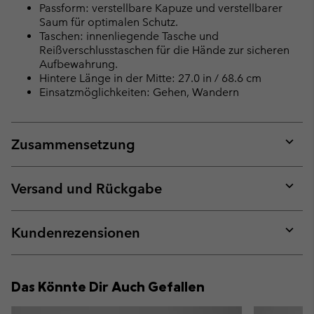
Passform: verstellbare Kapuze und verstellbarer
Saum für optimalen Schutz.
Taschen: innenliegende Tasche und
Reißverschlusstaschen für die Hände zur sicheren
Aufbewahrung.
Hintere Länge in der Mitte: 27.0 in / 68.6 cm
Einsatzmöglichkeiten: Gehen, Wandern
Zusammensetzung
Expan
or
collap
Versand und Rückgabe
sectio
Expan
or
collap
Kundenrezensionen
sectio
Expan
or
collap
Das Könnte Dir Auch Gefallen
sectio