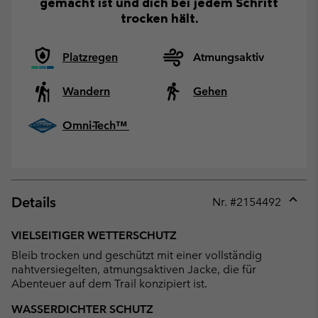
gemacht ist und dich bei jedem Schritt
trocken hält.
Platzregen
Atmungsaktiv
Wandern
Gehen
Omni-Tech™
Details
Nr. #
2154492
Expan
or
VIELSEITIGER WETTERSCHUTZ
collap
Bleib trocken und geschützt mit einer vollständig
sectio
nahtversiegelten, atmungsaktiven Jacke, die für
Abenteuer auf dem Trail konzipiert ist.
WASSERDICHTER SCHUTZ