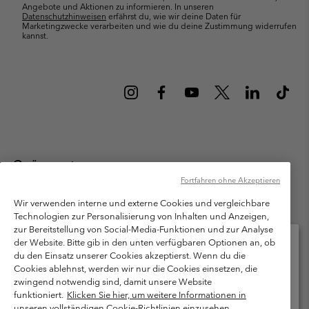
Angebote und Aktionen zu informieren. In unseren
Datenschutzhinweisen
erfährst du, wie wir deine Daten für
Marketingzwecke verarbeiten und wie du deine Zustimmung widerrufen
kannst.
Österreich
Fortfahren ohne Akzeptieren
©
2026
Columbia Sportswear Austria GmbH. Moosfeldstraße 1, 5101
Bergheim, Salzburg Österreich. Alle Rechte vorbehalten.
Wir verwenden interne und externe Cookies und vergleichbare
Technologien zur Personalisierung von Inhalten und Anzeigen,
Nutzungsbedingungen
Allgemeine Verkaufsbedingungen
Garantie
zur Bereitstellung von Social-Media-Funktionen und zur Analyse
Datenschutzerklärung
der Website. Bitte gib in den unten verfügbaren Optionen an, ob
du den Einsatz unserer Cookies akzeptierst. Wenn du die
Bestimmungen und Bedingungen des Mitglieder Programms
Cookies ablehnst, werden wir nur die Cookies einsetzen, die
Bitte wählen Sie Ihr Lieferland und Ihre Sprache
zwingend notwendig sind, damit unsere Website
Nutzungsbedingungen Für Nutzergenerierte Inhalte
Impressum
Online-Einkauf verfügbar
funktioniert.
Klicken Sie hier, um weitere Informationen in
Cookies
unseren vollständigen Cookie-Richtlinien einzusehen.