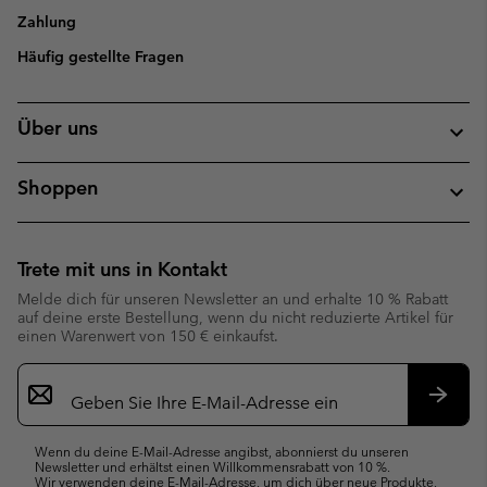
Zahlung
Häufig gestellte Fragen
Über uns
Shoppen
Trete mit uns in Kontakt
Melde dich für unseren Newsletter an und erhalte 10 % Rabatt
auf deine erste Bestellung, wenn du nicht reduzierte Artikel für
einen Warenwert von 150 € einkaufst.
Newsletter-
Anmeldung
Abonn
Wenn du deine E-Mail-Adresse angibst, abonnierst du unseren
Newsletter und erhältst einen Willkommensrabatt von 10 %.
Wir verwenden deine E-Mail-Adresse, um dich über neue Produkte,