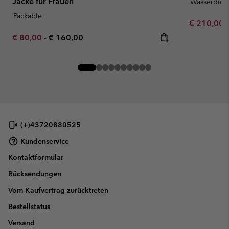
Jacke für Frauen
Wasserdich
Packable
Minimum sa
€ 210,00
Minimum sale price:
Maximum price:
€ 80,00
-
€ 160,00
(+)43720880525
Kundenservice
Kontaktformular
Rücksendungen
Vom Kaufvertrag zurücktreten
Bestellstatus
Versand