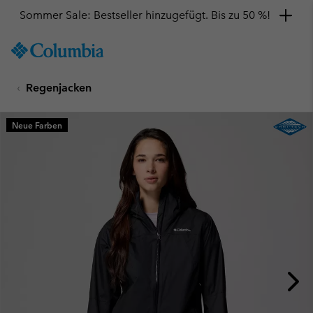
Sommer Sale: Bestseller hinzugefügt. Bis zu 50 %!
SKIP
Columbia
TO
Sportswear
CONTENT
Regenjacken
SKIP
TO
MAIN
Neue Farben
NAV
SKIP
TO
SEARCH