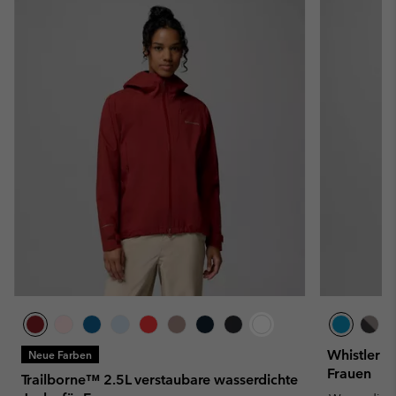
Whistler P
Neue Farben
Frauen
Trailborne™ 2.5L verstaubare wasserdichte