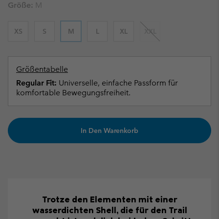
Größe:
M
XS
S
M
L
XL
XXL
Größentabelle
Regular Fit:
Universelle, einfache Passform für
komfortable Bewegungsfreiheit.
In Den Warenkorb
Trotze den Elementen mit einer
wasserdichten Shell, die für den Trail