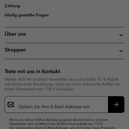
Zahlung
Häufig gestellte Fragen
Über uns
Shoppen
Trete mit uns in Kontakt
Melde dich für unseren Newsletter an und erhalte 10 % Rabatt
auf deine erste Bestellung, wenn du nicht reduzierte Artikel für
einen Warenwert von 150 € einkaufst.
Newsletter-
Anmeldung
Abonn
Wenn du deine E-Mail-Adresse angibst, abonnierst du unseren
Newsletter und erhältst einen Willkommensrabatt von 10 %.
Wir verwenden deine E-Mail-Adresse, um dich über neue Produkte,