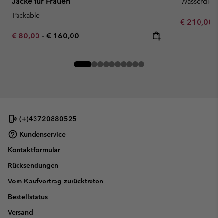
Jacke für Frauen
Wasserdich
Packable
Minimum sa
€ 210,00
Minimum sale price:
Maximum price:
€ 80,00
-
€ 160,00
(+)43720880525
Kundenservice
Kontaktformular
Rücksendungen
Vom Kaufvertrag zurücktreten
Bestellstatus
Versand