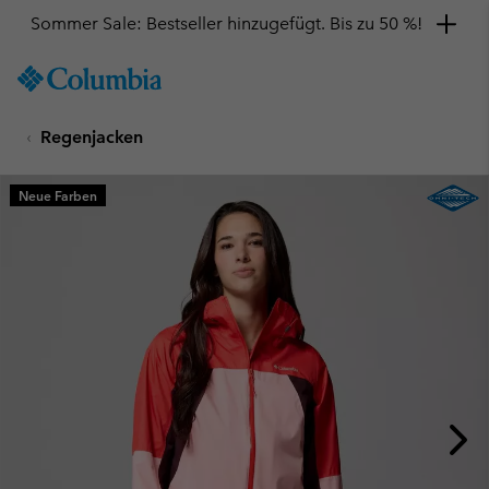
Sommer Sale: Bestseller hinzugefügt. Bis zu 50 %!
SKIP
Columbia
TO
Sportswear
CONTENT
Regenjacken
SKIP
TO
MAIN
Neue Farben
NAV
SKIP
TO
SEARCH