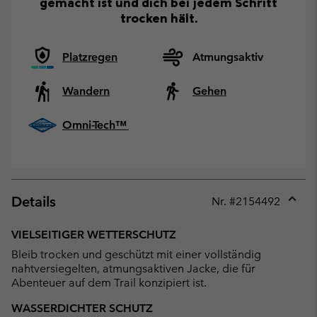
gemacht ist und dich bei jedem Schritt
trocken hält.
Platzregen
Atmungsaktiv
Wandern
Gehen
Omni-Tech™
Details
Nr. #
2154492
Expan
or
VIELSEITIGER WETTERSCHUTZ
collap
Bleib trocken und geschützt mit einer vollständig
sectio
nahtversiegelten, atmungsaktiven Jacke, die für
Abenteuer auf dem Trail konzipiert ist.
WASSERDICHTER SCHUTZ