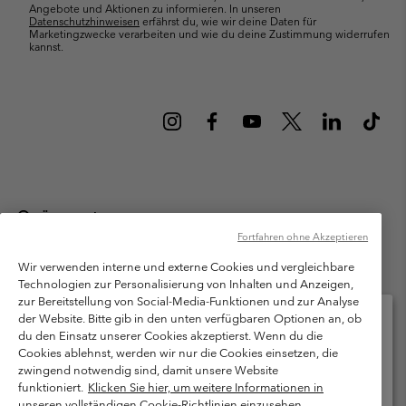
Angebote und Aktionen zu informieren. In unseren
Datenschutzhinweisen
erfährst du, wie wir deine Daten für
Marketingzwecke verarbeiten und wie du deine Zustimmung widerrufen
kannst.
Österreich
Fortfahren ohne Akzeptieren
©
2026
Columbia Sportswear Austria GmbH. Moosfeldstraße 1, 5101
Bergheim, Salzburg Österreich. Alle Rechte vorbehalten.
Wir verwenden interne und externe Cookies und vergleichbare
Technologien zur Personalisierung von Inhalten und Anzeigen,
Nutzungsbedingungen
Allgemeine Verkaufsbedingungen
Garantie
zur Bereitstellung von Social-Media-Funktionen und zur Analyse
Datenschutzerklärung
der Website. Bitte gib in den unten verfügbaren Optionen an, ob
du den Einsatz unserer Cookies akzeptierst. Wenn du die
Bestimmungen und Bedingungen des Mitglieder Programms
Cookies ablehnst, werden wir nur die Cookies einsetzen, die
Bitte wählen Sie Ihr Lieferland und Ihre Sprache
zwingend notwendig sind, damit unsere Website
Nutzungsbedingungen Für Nutzergenerierte Inhalte
Impressum
Online-Einkauf verfügbar
funktioniert.
Klicken Sie hier, um weitere Informationen in
Cookies
unseren vollständigen Cookie-Richtlinien einzusehen.