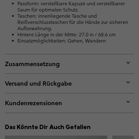
Passform: verstellbare Kapuze und verstellbarer
Saum für optimalen Schutz.
Taschen: innenliegende Tasche und
Reißverschlusstaschen für die Hände zur sicheren
Aufbewahrung.
Hintere Länge in der Mitte: 27.0 in / 68.6 cm
Einsatzmöglichkeiten: Gehen, Wandern
Zusammensetzung
Expan
or
collap
Versand und Rückgabe
sectio
Expan
or
collap
Kundenrezensionen
sectio
Expan
or
collap
Das Könnte Dir Auch Gefallen
sectio