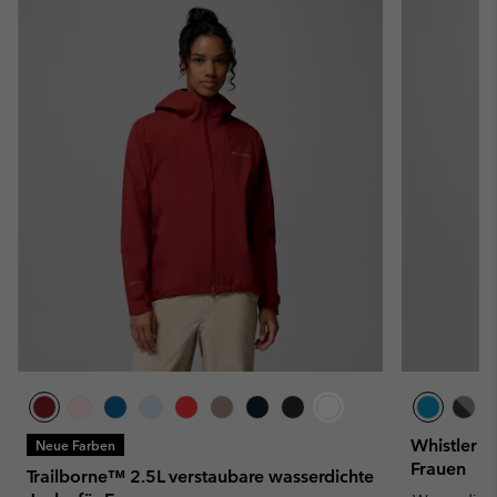
Whistler P
Neue Farben
Frauen
Trailborne™ 2.5L verstaubare wasserdichte