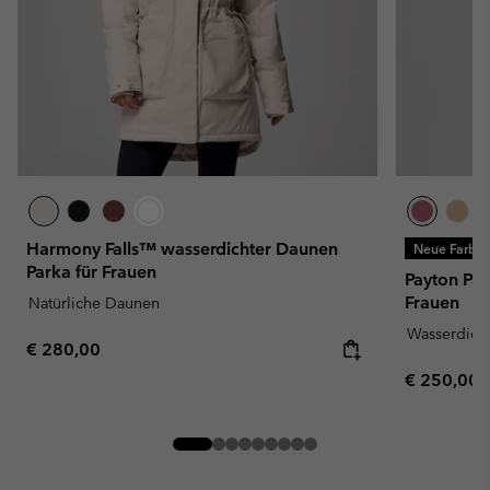
Harmony Falls™ wasserdichter Daunen
Neue Farbe
Parka für Frauen
Payton Pas
Frauen
Natürliche Daunen
Wasserdich
Regular price:
€ 280,00
Regular pr
€ 250,00