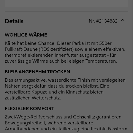
Details
Nr. #
2134882
Expan
or
WOHLIGE WÄRME
collap
Kälte hat keine Chance: Dieser Parka ist mit 550er
sectio
Füllkraft-Daune (RDS-zertifiziert) sowie einem effektiven,
thermoreflektierenden Innenfutter ausgestattet – für
zuverlässige Wärme auch bei eisigen Temperaturen.
BLEIB ANGENEHM TROCKEN
Das atmungsaktive, wasserdichte Finish mit versiegelten
Nähten sorgt dafür, dass du trocken bleibst. Eine
verstellbare Kapuze und ein Kinnschutz bieten
zusätzlichen Wetterschutz.
FLEXIBLER KOMFORT
Zwei-Wege-Reißverschluss und Gehschlitz garantieren
Bewegungsfreiheit, während verstellbare
Ärmelbündchen und ein Taillenzug eine flexible Passform