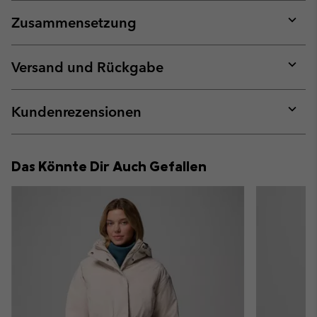
Zusammensetzung
Expan
or
collap
Versand und Rückgabe
sectio
Expan
or
collap
Kundenrezensionen
sectio
Expan
or
collap
Das Könnte Dir Auch Gefallen
sectio