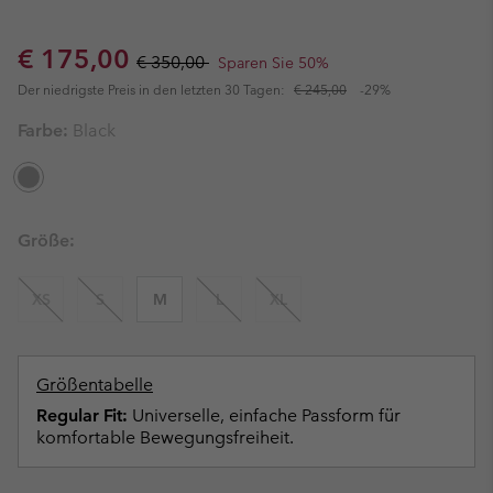
Sale price:
Regular price:
€ 175,00
€ 350,00
Sparen Sie 50%
Der niedrigste Preis in den letzten 30 Tagen:
€ 245,00
-29%
Farbe:
Black
Größe:
XS
S
M
L
XL
Größentabelle
Regular Fit:
Universelle, einfache Passform für
komfortable Bewegungsfreiheit.