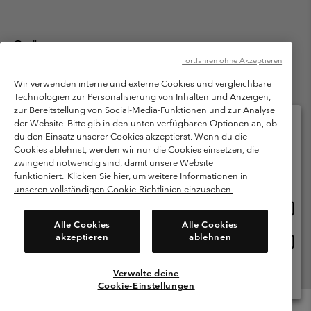
Österreich
Fortfahren ohne Akzeptieren
©
2026
Columbia Sportswear Austria GmbH. Moosfeldstraße 1, 5101
Bergheim, Salzburg Österreich. Alle Rechte vorbehalten.
Wir verwenden interne und externe Cookies und vergleichbare
Technologien zur Personalisierung von Inhalten und Anzeigen,
Nutzungsbedingungen
Allgemeine Verkaufsbedingungen
Garantie
zur Bereitstellung von Social-Media-Funktionen und zur Analyse
Datenschutzerklärung
der Website. Bitte gib in den unten verfügbaren Optionen an, ob
du den Einsatz unserer Cookies akzeptierst. Wenn du die
Bestimmungen und Bedingungen des Mitglieder Programms
Cookies ablehnst, werden wir nur die Cookies einsetzen, die
Bitte wählen Sie Ihr Lieferland und Ihre Sprache
zwingend notwendig sind, damit unsere Website
Nutzungsbedingungen Für Nutzergenerierte Inhalte
Impressum
Online-Einkauf verfügbar
funktioniert.
Klicken Sie hier, um weitere Informationen in
Cookies
unseren vollständigen Cookie-Richtlinien einzusehen.
Online
United States
Einkau
Kundenservice: Mo- Fr. 9:00 - 13:00 & 14:00- 18:00 Uhr
Alle Cookies
Alle Cookies
(+)43720880525
verfü
akzeptieren
ablehnen
Online
Österreich
Einkau
verfü
Verwalte deine
Alle Länder Anzeigen
Cookie-Einstellungen