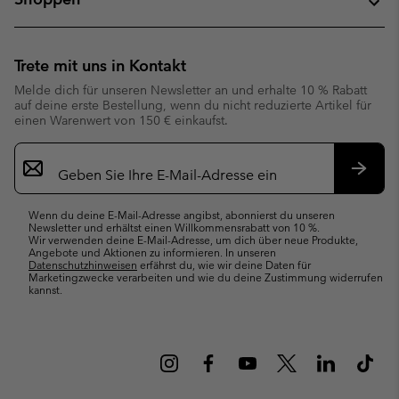
Trete mit uns in Kontakt
Melde dich für unseren Newsletter an und erhalte 10 % Rabatt
auf deine erste Bestellung, wenn du nicht reduzierte Artikel für
einen Warenwert von 150 € einkaufst.
Newsletter-
Anmeldung
Abonn
Wenn du deine E-Mail-Adresse angibst, abonnierst du unseren
Newsletter und erhältst einen Willkommensrabatt von 10 %.
Wir verwenden deine E-Mail-Adresse, um dich über neue Produkte,
Angebote und Aktionen zu informieren. In unseren
Datenschutzhinweisen
erfährst du, wie wir deine Daten für
Marketingzwecke verarbeiten und wie du deine Zustimmung widerrufen
kannst.