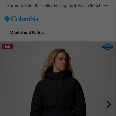
Sommer Sale: Bestseller hinzugefügt. Bis zu 50 %!
SKIP
Columbia
TO
Sportswear
CONTENT
Mäntel und Parkas
SKIP
TO
MAIN
Sale
NAV
SKIP
TO
SEARCH