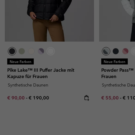
Neue Farben
Neue Farben
Pike Lake™ III Puffer Jacke mit
Powder Pass™ i
Kapuze für Frauen
Frauen
Synthetische Daunen
Synthetische Da
Minimum sale price:
Maximum price:
Minimum sale p
Maxi
€ 90,00
-
€ 190,00
€ 55,00
-
€ 11