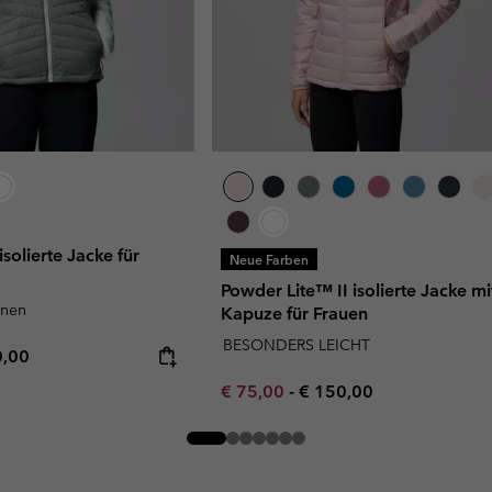
solierte Jacke für
Neue Farben
Powder Lite™ II isolierte Jacke mi
unen
Kapuze für Frauen
BESONDERS LEICHT
rice:
mum price:
0,00
Minimum sale price:
Maximum price:
€ 75,00
-
€ 150,00