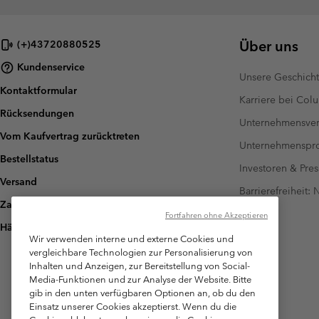
Über uns
(+)43720880525
Kundenservice
Unsere Geschich
Kontaktformular
Karriere bei Col
Rücksendungen
Unternehmensver
Vom Kaufvertrag zurücktreten
Unternehmensp
Bestellstatus
Investoren & Pres
Versand
Barrierefreiheit:
Zahlung
Fortfahren ohne Akzeptieren
Häufig gestellte Fragen
Wir verwenden interne und externe Cookies und
vergleichbare Technologien zur Personalisierung von
Inhalten und Anzeigen, zur Bereitstellung von Social-
Media-Funktionen und zur Analyse der Website. Bitte
gib in den unten verfügbaren Optionen an, ob du den
Einsatz unserer Cookies akzeptierst. Wenn du die