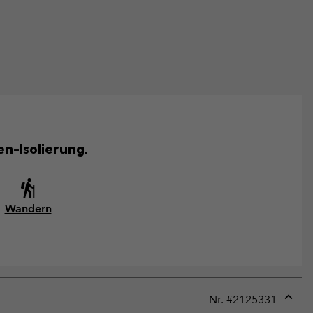
n-Isolierung.
Wandern
Nr. #
2125331
Expan