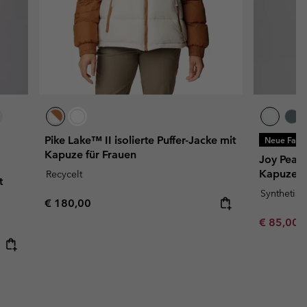
Pike Lake™ II isolierte Puffer-Jacke mit
Neue Farb
Kapuze für Frauen
Joy Peak™
Kapuze f
Recycelt
t
Synthetis
Regular price:
€ 180,00
Minimum s
€ 85,00