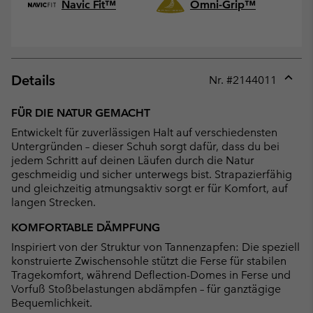
Navic Fit™
Omni-Grip™
Details
Nr. #
2144011
Expan
or
FÜR DIE NATUR GEMACHT
collap
Entwickelt für zuverlässigen Halt auf verschiedensten
sectio
Untergründen – dieser Schuh sorgt dafür, dass du bei
jedem Schritt auf deinen Läufen durch die Natur
geschmeidig und sicher unterwegs bist. Strapazierfähig
und gleichzeitig atmungsaktiv sorgt er für Komfort, auf
langen Strecken.
KOMFORTABLE DÄMPFUNG
Inspiriert von der Struktur von Tannenzapfen: Die speziell
konstruierte Zwischensohle stützt die Ferse für stabilen
Tragekomfort, während Deflection-Domes in Ferse und
Vorfuß Stoßbelastungen abdämpfen – für ganztägige
Bequemlichkeit.