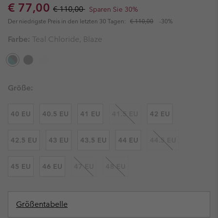
Sale price:
Regular price:
€ 77,00
€ 110,00
Sparen Sie 30%
Der niedrigste Preis in den letzten 30 Tagen:
€ 110,00
-30%
Farbe:
Teal Chloride, Blaze
Größe:
40 EU
40.5 EU
41 EU
41.5 EU
42 EU
42.5 EU
43 EU
43.5 EU
44 EU
44.5 EU
45 EU
46 EU
47 EU
48 EU
Größentabelle