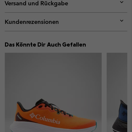
collap
Versand und Rückgabe
sectio
Expan
or
collap
Kundenrezensionen
sectio
Expan
or
collap
Das Könnte Dir Auch Gefallen
sectio