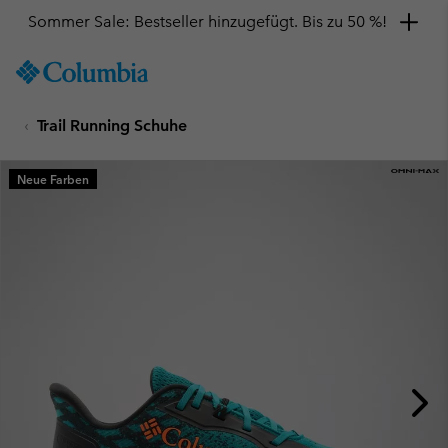
Sommer Sale: Bestseller hinzugefügt. Bis zu 50 %!
SKIP
Columbia
TO
Sportswear
CONTENT
Trail Running Schuhe
SKIP
TO
MAIN
Neue Farben
NAV
SKIP
TO
SEARCH