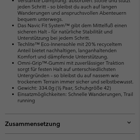
Verstärkte Dämpfung: absorbiert Stöße und stützt
jeden Schritt – so bleibst du auch auf langen
Wanderungen und anspruchsvollen Abenteuern
bequem unterwegs.
Das Navic Fit System™ gibt dem Mittelfuß einen
sicheren Halt – für natürliche Stabilität und
Unterstützung bei jedem Schritt.
Techlite™ Eco-Innensohle mit 20 % recyceltem
Anteil bietet nachhaltigen, langanhaltenden
Komfort und dämpfende Unterstützung.
Omni-Grip™-Gummi mit zuverlässiger Traktion
sorgt für festen Halt auf unterschiedlichsten
Untergründen – so bleibst du auf nassem wie
trockenem Terrain immer sicher und selbstbewusst.
Gewicht: 334.0g (½ Paar, Schuhgröße 42)
Einsatzmöglichkeiten: Schnelle Wanderungen, Trail
running
Zusammensetzung
Expan
or