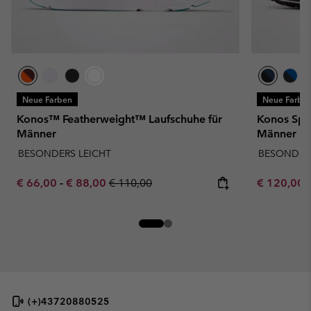
Neue Farben
Neue Farbe
Konos™ Featherweight™ Laufschuhe für
Konos Spee
Männer
Männer
BESONDERS LEICHT
BESONDERS
Minimum sale price:
Maximum sale price:
Regular price:
Minimum sa
€ 66,00
-
€ 88,00
€ 110,00
€ 120,00
(+)43720880525