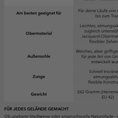
Für deine Läufe von 
Am besten geeignet für
bis zum Trai
Leichtes, atmungsak
zugleich unterstü
Obermaterial
Jacquard-Obermate
flexibler Zehe
Weiches, aber griffiges
Außensohle
für jede Art von U
entwickelt wu
Schnell trockn
Zunge
atmungsakti
flexible Konstr
262 Gramm (Herrens
Gewicht
EU 42)
FÜR JEDES GELÄNDE GEMACHT
Ob unebene Stadtwege oder anspruchsvolle Naturpfade – 