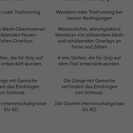
 oder Trailrunning
Wandern oder Trailrunning bei
nassen Bedingungen
s Mesh-Obermaterial
Wasserdichte, atmungsaktive
hützenden Fersen-
Membran mit stützendem Mesh
Zehen-Overlays.
und schützenden Overlays an
Ferse und Zehen
len, die für Grip auf
4 mm Stollen, die für Grip auf
l entwickelt wurden.
dem Trail entwickelt wurden.
unge mit Gamsche
Die Zunge mit Gamsche
ert das Eindringen
verhindert das Eindringen
on Schmutz.
von Schmutz.
 (Herrenschuhgrösse
336 Gramm (Herrenschuhgrösse
EU 42)
EU 42)