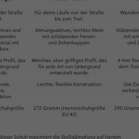
der Straße
Für deine Läufe von der Straße
Wandern
l.
bis zum Trail.
tives und
Atmungsaktives, leichtes Mesh
Stützende
tzendes
mit schützenden Fersen-
mit sc
rial mit
und Zehenkappen.
und 
nbox.
 Profil, das
Weiches, aber griffiges Profil, das
4 mm Stol
ntergrund
für jede Art von Untergrund
dem Trai
rde.
entwickelt wurde.
ende,
Leichte, flexible Konstruktion
Die Z
ve,
verhind
uktion
v
chuhgröße
272 Gramm (Herrenschuhgröße
290 Gramm
EU 42)
dieser Schuh maximiert die Stoßdämpfung auf hartem