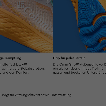
ige Dämpfung
Grip für jedes Terrain
hnelle TechLite+™
Die Omni-Grip™ Außensohle verfü
aximiert die Stoßabsorption,
ein glattes, aber griffiges Profil für
e und den Komfort.
nassen und trockenen Untergründe
 sorgt für Atmungsaktivität sowie Unterstützung.