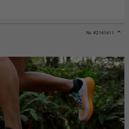
Nr. #
2141611
Expan
or
collap
sectio