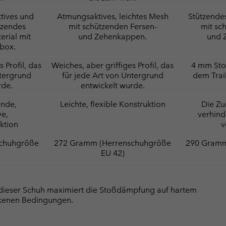
tives und
Atmungsaktives, leichtes Mesh
Stützende
tzendes
mit schützenden Fersen-
mit sc
rial mit
und Zehenkappen.
und 
nbox.
 Profil, das
Weiches, aber griffiges Profil, das
4 mm Stol
ntergrund
für jede Art von Untergrund
dem Trai
rde.
entwickelt wurde.
ende,
Leichte, flexible Konstruktion
Die Z
ve,
verhind
uktion
v
chuhgröße
272 Gramm (Herrenschuhgröße
290 Gramm
EU 42)
dieser Schuh maximiert die Stoßdämpfung auf hartem
ockenen Bedingungen.