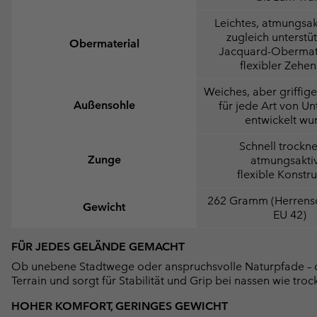
Leichtes, atmungsak
zugleich unterstü
Obermaterial
Jacquard-Obermate
flexibler Zehe
Weiches, aber griffiges
Außensohle
für jede Art von U
entwickelt wu
Schnell trockn
Zunge
atmungsakti
flexible Konstr
262 Gramm (Herrens
Gewicht
EU 42)
FÜR JEDES GELÄNDE GEMACHT
Ob unebene Stadtwege oder anspruchsvolle Naturpfade – 
Terrain und sorgt für Stabilität und Grip bei nassen wie tr
HOHER KOMFORT, GERINGES GEWICHT