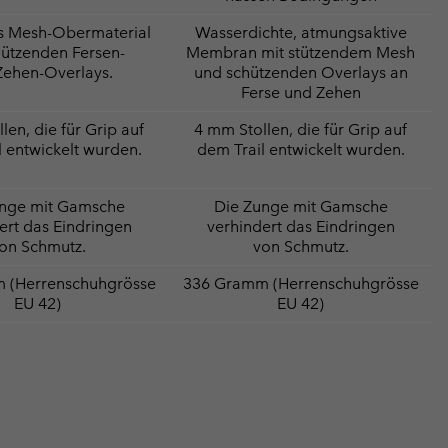
s Mesh-Obermaterial
Wasserdichte, atmungsaktive
hützenden Fersen-
Membran mit stützendem Mesh
Zehen-Overlays.
und schützenden Overlays an
Ferse und Zehen
len, die für Grip auf
4 mm Stollen, die für Grip auf
l entwickelt wurden.
dem Trail entwickelt wurden.
unge mit Gamsche
Die Zunge mit Gamsche
ert das Eindringen
verhindert das Eindringen
on Schmutz.
von Schmutz.
 (Herrenschuhgrösse
336 Gramm (Herrenschuhgrösse
EU 42)
EU 42)