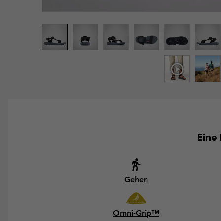
Eine
Gehen
Omni-Grip™