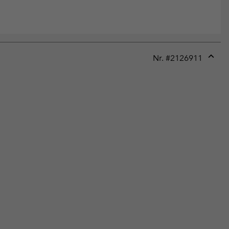
Nr. #
2126911
Expan
or
collap
sectio