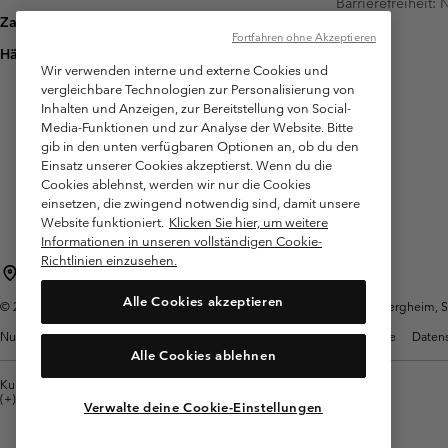
Barrierefreiheit:
Zahlung
Fortfahren ohne Akzeptieren
Häufig gestellte Fragen
Wir verwenden interne und externe Cookies und
vergleichbare Technologien zur Personalisierung von
Inhalten und Anzeigen, zur Bereitstellung von Social-
Media-Funktionen und zur Analyse der Website. Bitte
gib in den unten verfügbaren Optionen an, ob du den
Einsatz unserer Cookies akzeptierst. Wenn du die
Cookies ablehnst, werden wir nur die Cookies
einsetzen, die zwingend notwendig sind, damit unsere
Website funktioniert.
Klicken Sie hier, um weitere
Informationen in unseren vollständigen Cookie-
Richtlinien einzusehen.
Österreich
Alle Cookies akzeptieren
©
2026
Columbia Sportswear Austria GmbH. Moosfeldstraße 1, 5101 Bergheim, Sal
Nutzungsbedingungen
Allgemeine Verkaufsbedingungen
Garantie
Datens
Alle Cookies ablehnen
Kundenservice: Mo- Fr. 9:00 - 13:00 & 14:00- 18:00 Uhr
(+)43720880525
Verwalte deine Cookie-Einstellungen