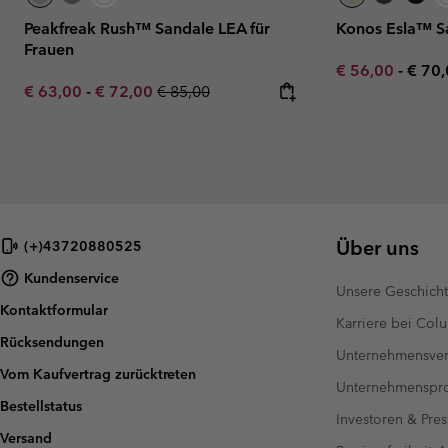
Peakfreak Rush™ Sandale LEA für
Konos Esla™ Sa
Frauen
Minimum sale p
Maxi
€ 56,00
-
€ 70
Minimum sale price:
Maximum sale price:
Regular price:
€ 63,00
-
€ 72,00
€ 85,00
Über uns
(+)43720880525
Kundenservice
Unsere Geschich
Kontaktformular
Karriere bei Col
Rücksendungen
Unternehmensver
Vom Kaufvertrag zurücktreten
Unternehmensp
Bestellstatus
Investoren & Pres
Versand