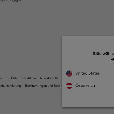
 Nicht konform
Bitte wähle
United States
zburg Österreich. Alle Rechte vorbehalten.
Österreich
chutzerklärung
Bestimmungen und Bedingungen des Mitglieder Programms