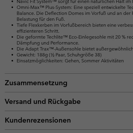
Navic Fit System™ sorgt für einen natürlichen Halt im 
Omni-Max™ Plus-System: Eine speziell entwickelte Tec
Balance. Die Deflection Domes im Vorfuß und an der
Belastung für den Fuß.
Tiefe Flexkerben im Vorfußbereich bieten eine verbe
effizienteren Schritt.
Die geformte Techlite™ Eco-Einlegesohle mit 20 % recy
Dämpfung und Performance.
Die Adapt Trax™-Außensohle bietet außergewöhnliche
Gewicht: 188g (½ Paar, Schuhgröße 38)
Einsatzmöglichkeiten: Gehen, Sommer Aktivitäten
Zusammensetzung
Versand und Rückgabe
Kundenrezensionen