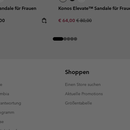
ndale für Frauen
Konos Elevate™ Sandale für Frau
rice:
mum price:
Sale price:
Regular price:
,00
€ 64,00
€ 80,00
Shoppen
te
Einen Store suchen
umbia
Aktuelle Promotions
antwortung
Größentabelle
rogramm
se