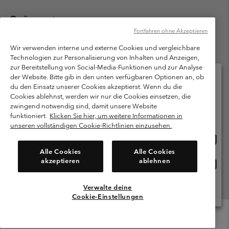
Österreich
Fortfahren ohne Akzeptieren
©
2026
Columbia Sportswear Austria GmbH. Moosfeldstraße 1, 5101
Bergheim, Salzburg Österreich. Alle Rechte vorbehalten.
Wir verwenden interne und externe Cookies und vergleichbare
Technologien zur Personalisierung von Inhalten und Anzeigen,
Nutzungsbedingungen
Allgemeine Verkaufsbedingungen
Garantie
zur Bereitstellung von Social-Media-Funktionen und zur Analyse
Datenschutzerklärung
der Website. Bitte gib in den unten verfügbaren Optionen an, ob
du den Einsatz unserer Cookies akzeptierst. Wenn du die
Bestimmungen und Bedingungen des Mitglieder Programms
Cookies ablehnst, werden wir nur die Cookies einsetzen, die
Bitte wählen Sie Ihr Lieferland und Ihre Sprache
zwingend notwendig sind, damit unsere Website
Nutzungsbedingungen Für Nutzergenerierte Inhalte
Impressum
Online-Einkauf verfügbar
funktioniert.
Klicken Sie hier, um weitere Informationen in
Cookies
unseren vollständigen Cookie-Richtlinien einzusehen.
Online
United States
Einkau
Kundenservice: Mo- Fr. 9:00 - 13:00 & 14:00- 18:00 Uhr
Alle Cookies
Alle Cookies
(+)43720880525
verfü
akzeptieren
ablehnen
Online
Österreich
Einkau
verfü
Verwalte deine
Alle Länder Anzeigen
Cookie-Einstellungen
Menu
Suche
Anmelden
Mini