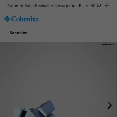
Sommer Sale: Bestseller hinzugefügt. Bis zu 50 %!
SKIP
Columbia
TO
Sportswear
CONTENT
Sandalen
SKIP
TO
MAIN
NAV
SKIP
TO
SEARCH