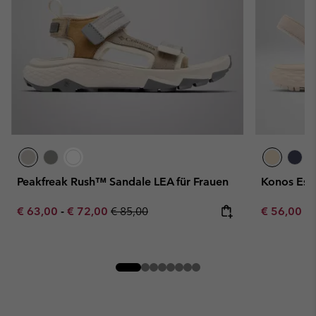
Peakfreak Rush™ Sandale LEA für Frauen
Konos Esl
Minimum sale price:
Maximum sale price:
Regular price:
Minimum sa
€ 63,00
-
€ 72,00
€ 85,00
€ 56,00
-