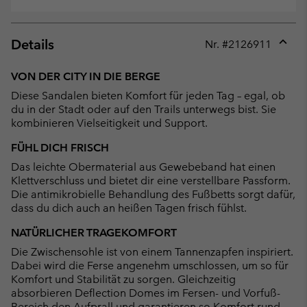
Details
Nr. #
2126911
Expan
or
VON DER CITY IN DIE BERGE
collap
Diese Sandalen bieten Komfort für jeden Tag – egal, ob
sectio
du in der Stadt oder auf den Trails unterwegs bist. Sie
kombinieren Vielseitigkeit und Support.
FÜHL DICH FRISCH
Das leichte Obermaterial aus Gewebeband hat einen
Klettverschluss und bietet dir eine verstellbare Passform.
Die antimikrobielle Behandlung des Fußbetts sorgt dafür,
dass du dich auch an heißen Tagen frisch fühlst.
NATÜRLICHER TRAGEKOMFORT
Die Zwischensohle ist von einem Tannenzapfen inspiriert.
Dabei wird die Ferse angenehm umschlossen, um so für
Komfort und Stabilität zu sorgen. Gleichzeitig
absorbieren Deflection Domes im Fersen- und Vorfuß-
Bereich den Aufprall und garantieren so Komfort rund