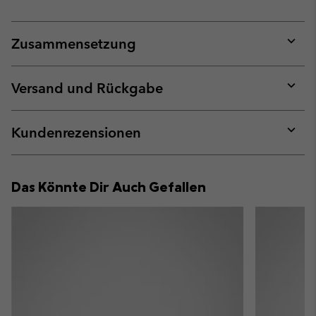
Zusammensetzung
Expan
or
collap
Versand und Rückgabe
sectio
Expan
or
collap
Kundenrezensionen
sectio
Expan
or
collap
Das Könnte Dir Auch Gefallen
sectio