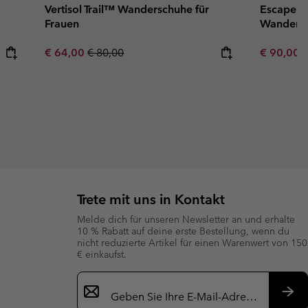
Vertisol Trail™ Wanderschuhe für
Escape T
Frauen
Wandersc
Sale price:
Regular price:
Sale price
R
€ 64,00
€ 80,00
€ 90,00
€
Trete mit uns in Kontakt
Melde dich für unseren Newsletter an und erhalte
10 % Rabatt auf deine erste Bestellung, wenn du
nicht reduzierte Artikel für einen Warenwert von 150
€ einkaufst.
Newsletter-
Anmeldung
Abo