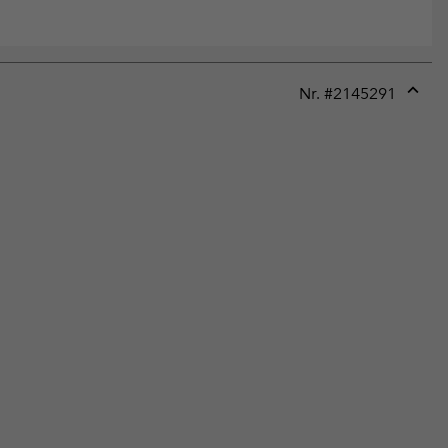
Nr. #
2145291
Expan
or
collap
sectio