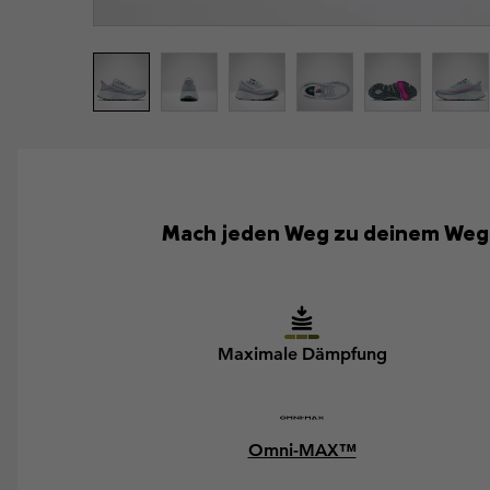
Mach jeden Weg zu deinem Weg –
Maximale Dämpfung
Omni-MAX™