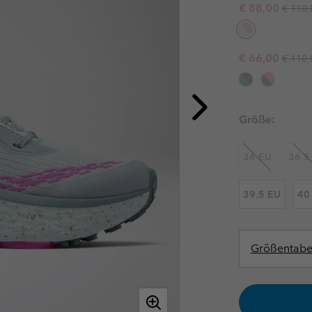
Regula
Sale price:
€ 88,00
Jacken
€ 110,
Freizeithosen
Lauf- und Wander-Leggings
Ski- & Win
Ski- & Wint
Fleecejacken
Shorts
Freizeithosen
Bekleidu
Alle Frau
Regula
Sale price:
Skihosen
Shorts
€ 66,00
€ 110,
Übergrö
Röcke, Kleider & Hosenröcke
Unterwäsche & Socken
Alle Män
Skihosen
Funktionsshirts
Größe:
Unterwäsche & Socken
Socken
36 EU
36.5
Unterwäschelinie
Funktionsshirts
Socken
39.5 EU
40
Größentabe