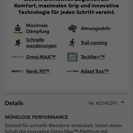
Komfort, maximalen Grip und innovative
Technologie für jeden Schritt vereint.
Maximale
Atmungsaktiv
Dämpfung
Schnelle
Trail running
wanderungen
Omni-MAX™
Techlite+™
Navic Fit™
Adapt Trax™
Details
Nr. #
2145291
Expan
or
MÜHELOSE PERFORMANCE
collap
Speziell für schnelle Wanderer entwickelt, bietet dieser
sectio
Schuh die innovative Omni-Max™-Plattform mit