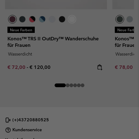
Neue Farben
Neue Farbe
Konos™ TRS II OutDry™ Wanderschuhe
Konos™ T
für Frauen
für Frauen
Wasserdicht
Wasserdich
Minimum sale price:
Maximum price:
Minimum sa
€ 72,00
-
€ 120,00
€ 78,00
-
(+)43720880525
Kundenservice