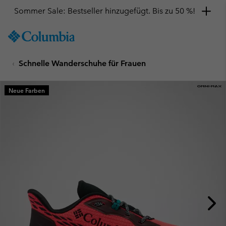
Sommer Sale: Bestseller hinzugefügt. Bis zu 50 %!
SKIP
Columbia
TO
Sportswear
CONTENT
Schnelle Wanderschuhe für Frauen
SKIP
TO
MAIN
Neue Farben
NAV
SKIP
TO
SEARCH