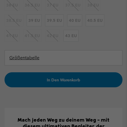
36 EU
36.5 EU
37 EU
37.5 EU
38 EU
38.5 EU
39 EU
39.5 EU
40 EU
40.5 EU
41 EU
41.5 EU
42 EU
43 EU
Größentabelle
In Den Warenkorb
Mach jeden Weg zu deinem Weg – mit
diesem ultimativen Begleiter, der