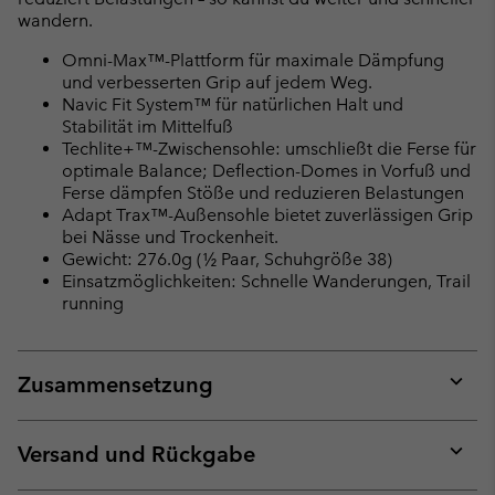
wandern.
Omni-Max™-Plattform für maximale Dämpfung
und verbesserten Grip auf jedem Weg.
Navic Fit System™ für natürlichen Halt und
Stabilität im Mittelfuß
Techlite+™-Zwischensohle: umschließt die Ferse für
optimale Balance; Deflection-Domes in Vorfuß und
Ferse dämpfen Stöße und reduzieren Belastungen
Adapt Trax™-Außensohle bietet zuverlässigen Grip
bei Nässe und Trockenheit.
Gewicht: 276.0g (½ Paar, Schuhgröße 38)
Einsatzmöglichkeiten: Schnelle Wanderungen, Trail
running
Zusammensetzung
Expan
or
collap
Versand und Rückgabe
sectio
Expan