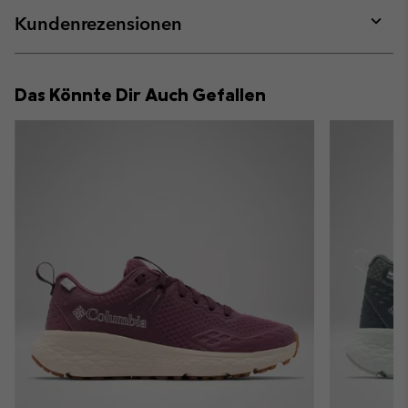
or
collap
Kundenrezensionen
sectio
Expan
or
collap
Das Könnte Dir Auch Gefallen
sectio