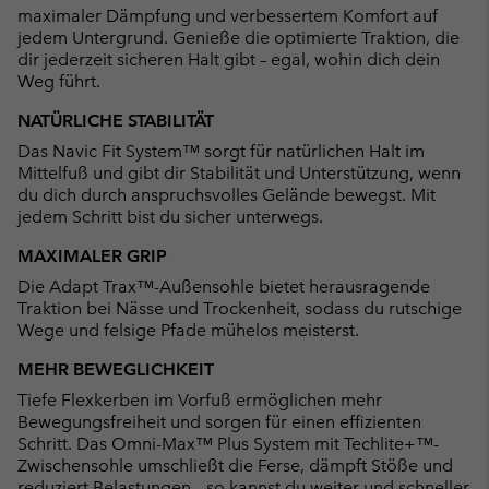
maximaler Dämpfung und verbessertem Komfort auf
jedem Untergrund. Genieße die optimierte Traktion, die
dir jederzeit sicheren Halt gibt – egal, wohin dich dein
Weg führt.
NATÜRLICHE STABILITÄT
Das Navic Fit System™ sorgt für natürlichen Halt im
Mittelfuß und gibt dir Stabilität und Unterstützung, wenn
du dich durch anspruchsvolles Gelände bewegst. Mit
jedem Schritt bist du sicher unterwegs.
MAXIMALER GRIP
Die Adapt Trax™-Außensohle bietet herausragende
Traktion bei Nässe und Trockenheit, sodass du rutschige
Wege und felsige Pfade mühelos meisterst.
MEHR BEWEGLICHKEIT
Tiefe Flexkerben im Vorfuß ermöglichen mehr
Bewegungsfreiheit und sorgen für einen effizienten
Schritt. Das Omni-Max™ Plus System mit Techlite+™-
Zwischensohle umschließt die Ferse, dämpft Stöße und
reduziert Belastungen – so kannst du weiter und schneller