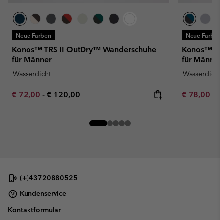
Neue Farben
Neue Farbe
Konos™ TRS II OutDry™ Wanderschuhe
Konos™ T
für Männer
für Männe
Wasserdicht
Wasserdich
Minimum sale price:
Maximum price:
Minimum sa
€ 72,00
-
€ 120,00
€ 78,00
-
(+)43720880525
Kundenservice
Kontaktformular