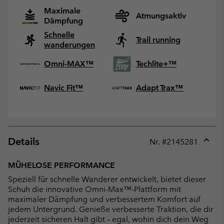
Maximale
Atmungsaktiv
Dämpfung
Schnelle
Trail running
wanderungen
Omni-MAX™
Techlite+™
Navic Fit™
Adapt Trax™
Details
Nr. #
2145281
Expan
or
MÜHELOSE PERFORMANCE
collap
Speziell für schnelle Wanderer entwickelt, bietet dieser
sectio
Schuh die innovative Omni-Max™-Plattform mit
maximaler Dämpfung und verbessertem Komfort auf
jedem Untergrund. Genieße verbesserte Traktion, die dir
jederzeit sicheren Halt gibt – egal, wohin dich dein Weg