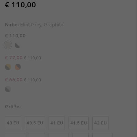
Regular price:
€ 110,00
Farbe:
Flint Grey, Graphite
€ 110,00
Regular price:
Sale price:
€ 77,00
€ 110,00
Regular price:
Sale price:
€ 66,00
€ 110,00
Größe:
40 EU
40.5 EU
41 EU
41.5 EU
42 EU