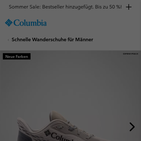
Sommer Sale: Bestseller hinzugefügt. Bis zu 50 %!
SKIP
Columbia
TO
Sportswear
CONTENT
Schnelle Wanderschuhe für Männer
SKIP
TO
MAIN
Neue Farben
NAV
SKIP
TO
SEARCH