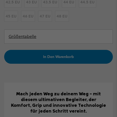
42.5 EU
43 EU
43.5 EU
44 EU
44.5 EU
45 EU
46 EU
47 EU
48 EU
Größentabelle
In Den Warenkorb
Mach jeden Weg zu deinem Weg – mit
diesem ultimativen Begleiter, der
Komfort, Grip und innovative Technologie
für jeden Schritt vereint.