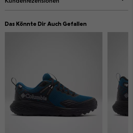
Kundenrezensionen
sectio
Expan
or
collap
Das Könnte Dir Auch Gefallen
sectio