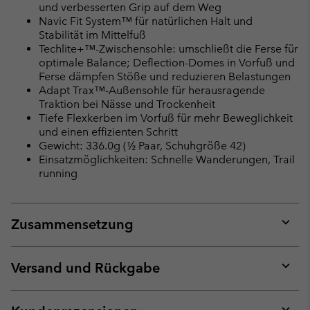
und verbesserten Grip auf dem Weg
Navic Fit System™ für natürlichen Halt und
Stabilität im Mittelfuß
Techlite+™-Zwischensohle: umschließt die Ferse für
optimale Balance; Deflection-Domes in Vorfuß und
Ferse dämpfen Stöße und reduzieren Belastungen
Adapt Trax™-Außensohle für herausragende
Traktion bei Nässe und Trockenheit
Tiefe Flexkerben im Vorfuß für mehr Beweglichkeit
und einen effizienten Schritt
Gewicht: 336.0g (½ Paar, Schuhgröße 42)
Einsatzmöglichkeiten: Schnelle Wanderungen, Trail
running
Zusammensetzung
Expan
or
collap
Versand und Rückgabe
sectio
Expan
or
collap