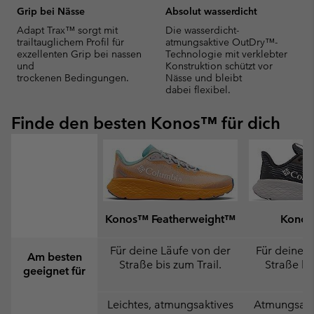
Grip bei Nässe
Absolut wasserdicht
Adapt Trax™ sorgt mit
Die wasserdicht-
trailtauglichem Profil für
atmungsaktive OutDry™-
exzellenten Grip bei nassen
Technologie mit verklebter
und
Konstruktion schützt vor
trockenen Bedingungen.
Nässe und bleibt
dabei flexibel.
Finde den besten Konos™ für dich
Konos™ Featherweight™
Konos
Für deine Läufe von der
Für deine L
Am besten
Straße bis zum Trail.
Straße bis
geeignet für
Leichtes, atmungsaktives
Atmungsakti