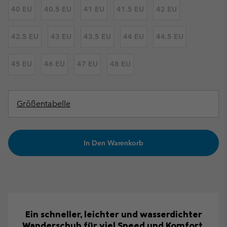
40 EU
40.5 EU
41 EU
41.5 EU
42 EU
42.5 EU
43 EU
43.5 EU
44 EU
44.5 EU
45 EU
46 EU
47 EU
48 EU
Größentabelle
In Den Warenkorb
Ein schneller, leichter und wasserdichter
Wanderschuh für viel Speed und Komfort.