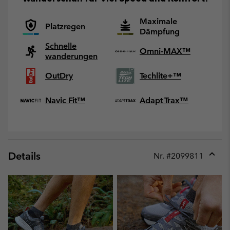
Maximale
Platzregen
Dämpfung
Schnelle
Omni-MAX™
wanderungen
OutDry
Techlite+™
Navic Fit™
Adapt Trax™
Details
Nr. #
2099811
Expan
or
collap
sectio