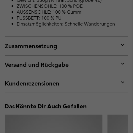
Gewicht: 336g (½ Paar, Schuhgröße 42)
ZWISCHENSOHLE: 100 % POE
AUSSENSOHLE: 100 % Gummi
FUSSBETT: 100 % PU
Einsatzmöglichkeiten: Schnelle Wanderungen
Zusammensetzung
Expan
or
collap
Versand und Rückgabe
sectio
Expan
or
collap
Kundenrezensionen
sectio
Expan
or
collap
Das Könnte Dir Auch Gefallen
sectio