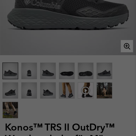
Konos™ TRS II OutDry™