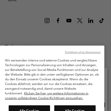
kannst.
Österreich
Fortfahren ohne Akzeptieren
©
2026
Columbia Sportswear Austria GmbH. Moosfeldstraße 1, 5101
Bergheim, Salzburg Österreich. Alle Rechte vorbehalten.
Wir verwenden interne und externe Cookies und vergleichbare
Technologien zur Personalisierung von Inhalten und Anzeigen,
Nutzungsbedingungen
Allgemeine Verkaufsbedingungen
Garantie
zur Bereitstellung von Social-Media-Funktionen und zur Analyse
Datenschutzerklärung
der Website. Bitte gib in den unten verfügbaren Optionen an, ob
du den Einsatz unserer Cookies akzeptierst. Wenn du die
Bestimmungen und Bedingungen des Mitglieder Programms
Cookies ablehnst, werden wir nur die Cookies einsetzen, die
Bitte wählen Sie Ihr Lieferland und Ihre Sprache
zwingend notwendig sind, damit unsere Website
Nutzungsbedingungen Für Nutzergenerierte Inhalte
Impressum
Online-Einkauf verfügbar
funktioniert.
Klicken Sie hier, um weitere Informationen in
Cookies
unseren vollständigen Cookie-Richtlinien einzusehen.
Online
United States
Einkau
Kundenservice: Mo- Fr. 9:00 - 13:00 & 14:00- 18:00 Uhr
Alle Cookies
Alle Cookies