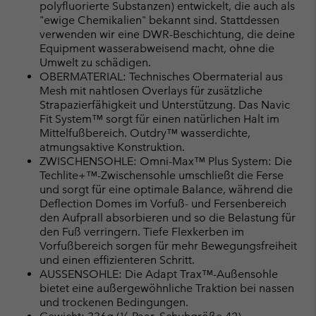
polyfluorierte Substanzen) entwickelt, die auch als
"ewige Chemikalien" bekannt sind. Stattdessen
verwenden wir eine DWR-Beschichtung, die deine
Equipment wasserabweisend macht, ohne die
Umwelt zu schädigen.
OBERMATERIAL: Technisches Obermaterial aus
Mesh mit nahtlosen Overlays für zusätzliche
Strapazierfähigkeit und Unterstützung. Das Navic
Fit System™ sorgt für einen natürlichen Halt im
Mittelfußbereich. Outdry™ wasserdichte,
atmungsaktive Konstruktion.
ZWISCHENSOHLE: Omni-Max™ Plus System: Die
Techlite+™-Zwischensohle umschließt die Ferse
und sorgt für eine optimale Balance, während die
Deflection Domes im Vorfuß- und Fersenbereich
den Aufprall absorbieren und so die Belastung für
den Fuß verringern. Tiefe Flexkerben im
Vorfußbereich sorgen für mehr Bewegungsfreiheit
und einen effizienteren Schritt.
AUSSENSOHLE: Die Adapt Trax™-Außensohle
bietet eine außergewöhnliche Traktion bei nassen
und trockenen Bedingungen.