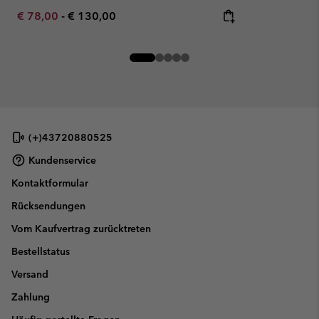
Minimum sale price:
Maximum price:
€ 78,00
-
€ 130,00
(+)43720880525
Kundenservice
Kontaktformular
Rücksendungen
Vom Kaufvertrag zurücktreten
Bestellstatus
Versand
Zahlung