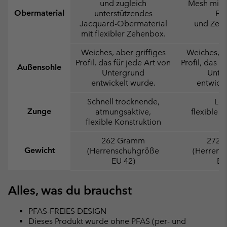
und zugleich
Mesh mit 
Obermaterial
unterstützendes
Fer
Jacquard-Obermaterial
und Zeh
mit flexibler Zehenbox.
Weiches, aber griffiges
Weiches, ab
Profil, das für jede Art von
Profil, das f
Außensohle
Untergrund
Unte
entwickelt wurde.
entwicke
Schnell trocknende,
Lei
Zunge
atmungsaktive,
flexible K
flexible Konstruktion
262 Gramm
272 
Gewicht
(Herrenschuhgröße
(Herrens
EU 42)
EU
Alles, was du brauchst
PFAS-FREIES DESIGN
Dieses Produkt wurde ohne PFAS (per- und