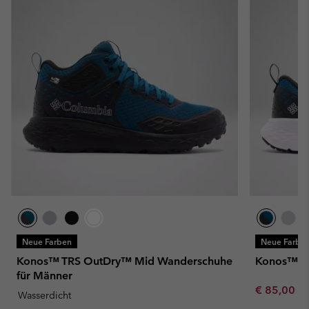
Neue Farben
Neue Farbe
Konos™ TRS OutDry™ Mid Wanderschuhe
Konos™ TR
für Männer
Minimum sa
€ 85,00
-
Wasserdicht