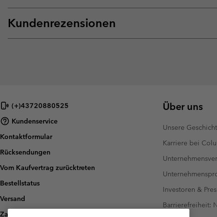
Kundenrezensionen
Über uns
(+)43720880525
Kundenservice
Unsere Geschich
Kontaktformular
Karriere bei Col
Rücksendungen
Unternehmensver
Vom Kaufvertrag zurücktreten
Unternehmensp
Bestellstatus
Investoren & Pres
Versand
Barrierefreiheit:
Zahlung