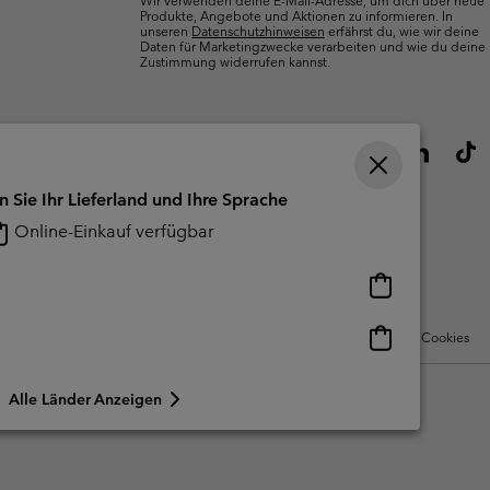
Wir verwenden deine E-Mail-Adresse, um dich über neue
Produkte, Angebote und Aktionen zu informieren. In
unseren
Datenschutzhinweisen
erfährst du, wie wir deine
Daten für Marketingzwecke verarbeiten und wie du deine
Zustimmung widerrufen kannst.
n Sie Ihr Lieferland und Ihre Sprache
Online-Einkauf verfügbar
Online-
Einkauf
verfügbar
Online-
Nutzungsbedingungen Für Nutzergenerierte Inhalte
Impressum
Cookies
Einkauf
verfügbar
Alle Länder Anzeigen