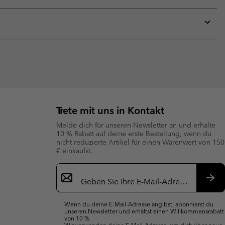
Expan
or
collap
sectio
Expan
or
collap
sectio
Trete mit uns in Kontakt
Melde dich für unseren Newsletter an und erhalte
10 % Rabatt auf deine erste Bestellung, wenn du
nicht reduzierte Artikel für einen Warenwert von 150
€ einkaufst.
Newsletter-
Anmeldung
Abo
Wenn du deine E-Mail-Adresse angibst, abonnierst du
unseren Newsletter und erhältst einen Willkommensrabatt
von 10 %.