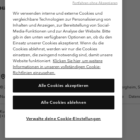
Fortfahren ohne Akzeptieren
Häufig gestellte Fragen
Wir verwenden interne und externe Cookies und
vergleichbare Technologien zur Personalisierung von
Inhalten und Anzeigen, zur Bereitstellung von Social-
Media-Funktionen und zur Analyse der Website. Bitte
gib in den unten verfügbaren Optionen an, ob du den
Einsatz unserer Cookies akzeptierst. Wenn du die
Cookies ablehnst, werden wir nur die Cookies
einsetzen, die zwingend notwendig sind, damit unsere
Website funktioniert.
Klicken Sie hier, um weitere
Informationen in unseren vollständigen Cookie-
Richtlinien einzusehen.
Österreich
Alle Cookies akzeptieren
©
2026
Columbia Sportswear Austria GmbH. Moosfeldstraße 1, 5101 Bergheim, Sal
Nutzungsbedingungen
Allgemeine Verkaufsbedingungen
Garantie
Datens
Alle Cookies ablehnen
Kundenservice: Mo- Fr. 9:00 - 13:00 & 14:00- 18:00 Uhr
(+)43720880525
Verwalte deine Cookie-Einstellungen