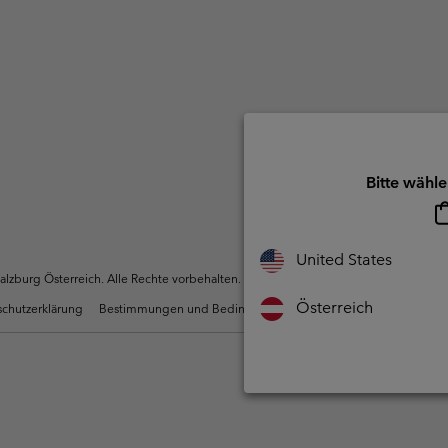
Bitte wähle
United States
zburg Österreich. Alle Rechte vorbehalten.
Österreich
chutzerklärung
Bestimmungen und Bedingungen des Mitglieder Programms