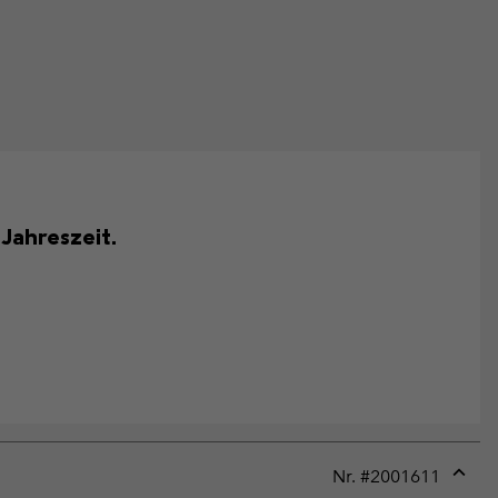
 Jahreszeit.
Nr. #
2001611
Expan