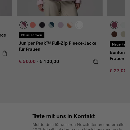
ece
Neue Farben
Juniper Peak™ Full-Zip Fleece-Jacke
Neue Farb
für Frauen
Benton Sp
Frauen
Minimum sale price:
Maximum price:
€ 50,00
-
€ 100,00
Minimum s
€ 27,00
Trete mit uns in Kontakt
Melde dich für unseren Newsletter an und erhalte
10 % Rabatt auf deine erste Bestellung, wenn du