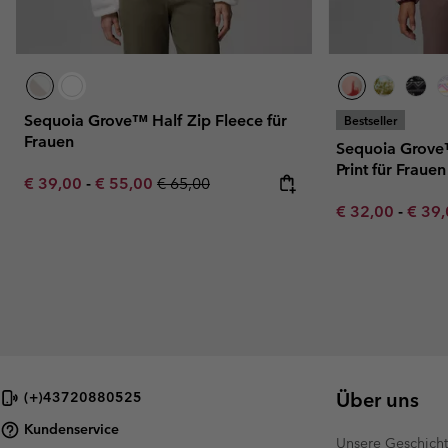
Sequoia Grove™ Half Zip Fleece für
Bestseller
Frauen
Sequoia Grove™
Print für Frauen
Minimum sale price:
Maximum sale price:
Regular price:
€ 39,00
-
€ 55,00
€ 65,00
Minimum sale p
Maxim
€ 32,00
-
€ 39
Über uns
(+)43720880525
Kundenservice
Unsere Geschich