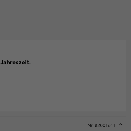
 Jahreszeit.
Nr. #
2001611
Expan