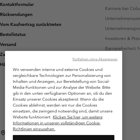
Kontaktformular
Karriere bei Col
Rücksendungen
Unternehmensver
Vom Kaufvertrag zurücktreten
Unternehmensp
Bestellstatus
Investoren & Pres
Versand
Barrierefreiheit:
Zahlung
Fortfahren ohne Akzeptieren
Häufig gestellte Fragen
Wir verwenden interne und externe Cookies und
vergleichbare Technologien zur Personalisierung von
Inhalten und Anzeigen, zur Bereitstellung von Social-
Media-Funktionen und zur Analyse der Website. Bitte
gib in den unten verfügbaren Optionen an, ob du den
Einsatz unserer Cookies akzeptierst. Wenn du die
Cookies ablehnst, werden wir nur die Cookies
einsetzen, die zwingend notwendig sind, damit unsere
Website funktioniert.
Klicken Sie hier, um weitere
Informationen in unseren vollständigen Cookie-
Richtlinien einzusehen.
Österreich