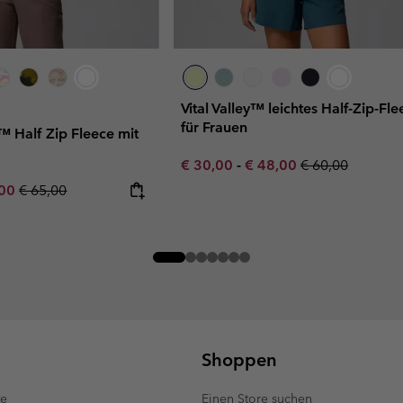
Vital Valley™ leichtes Half-Zip-Fle
für Frauen
 Half Zip Fleece mit
Minimum sale price:
Maximum sale price:
Regular price:
€ 30,00
-
€ 48,00
€ 60,00
rice:
um sale price:
Regular price:
,00
€ 65,00
Shoppen
te
Einen Store suchen