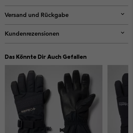
Expan
or
collap
Versand und Rückgabe
sectio
Expan
or
collap
Kundenrezensionen
sectio
Expan
or
collap
Das Könnte Dir Auch Gefallen
sectio