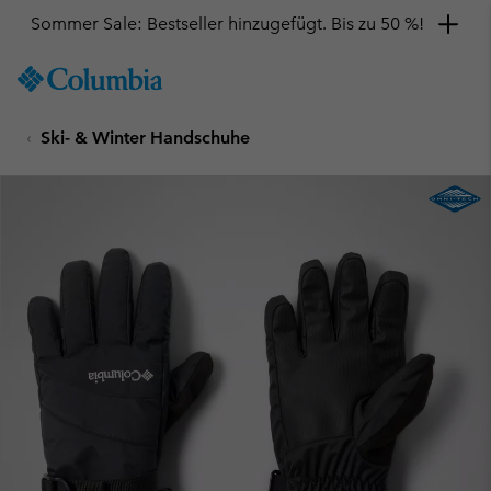
Sommer Sale: Bestseller hinzugefügt. Bis zu 50 %!
SKIP
Columbia
TO
Sportswear
CONTENT
Ski- & Winter Handschuhe
SKIP
TO
MAIN
NAV
SKIP
TO
SEARCH