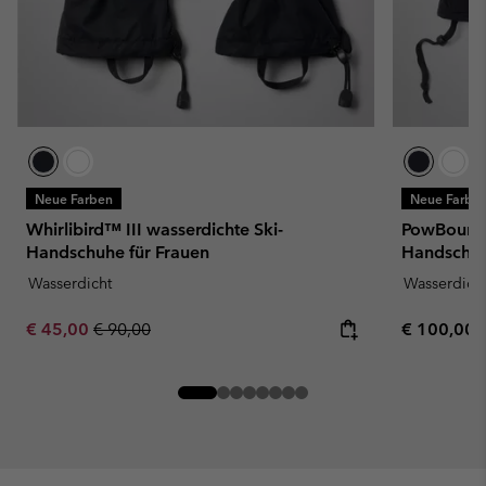
Neue Farben
Neue Farbe
Whirlibird™ III wasserdichte Ski-
PowBound™
Handschuhe für Frauen
Handschuh
Wasserdicht
Wasserdich
Sale price:
Regular price:
Regular pr
€ 45,00
€ 90,00
€ 100,00