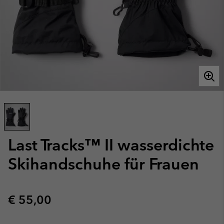
Last Tracks™ II wasserdichte
Skihandschuhe für Frauen
Regular price:
€ 55,00