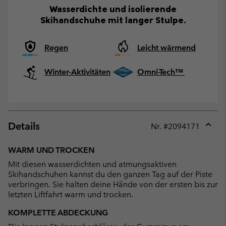
Wasserdichte und isolierende
Skihandschuhe mit langer Stulpe.
Regen
Leicht wärmend
Winter-Aktivitäten
Omni-Tech™
Details
Nr. #
2094171
Expan
or
WARM UND TROCKEN
collap
Mit diesen wasserdichten und atmungsaktiven
sectio
Skihandschuhen kannst du den ganzen Tag auf der Piste
verbringen. Sie halten deine Hände von der ersten bis zur
letzten Liftfahrt warm und trocken.
KOMPLETTE ABDECKUNG