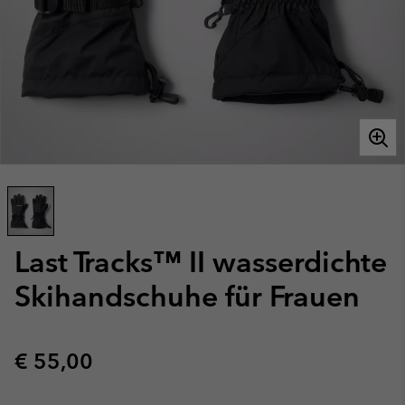
Last Tracks™ II wasserdichte
Skihandschuhe für Frauen
Regular price:
€ 55,00