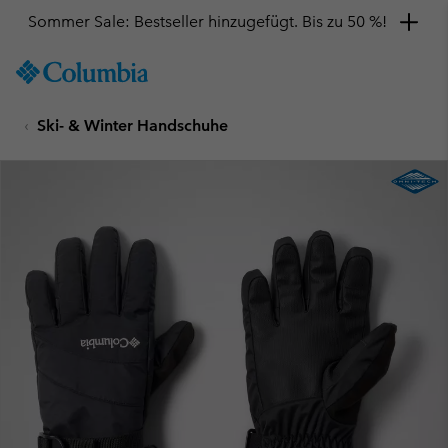
Sommer Sale: Bestseller hinzugefügt. Bis zu 50 %!
SKIP
Columbia
TO
Sportswear
CONTENT
Ski- & Winter Handschuhe
SKIP
TO
MAIN
NAV
SKIP
TO
SEARCH