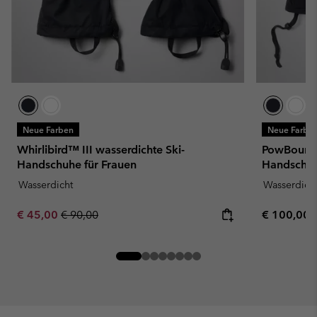
Neue Farben
Neue Farbe
Whirlibird™ III wasserdichte Ski-
PowBound™
Handschuhe für Frauen
Handschuh
Wasserdicht
Wasserdich
Sale price:
Regular price:
Regular pr
€ 45,00
€ 90,00
€ 100,00