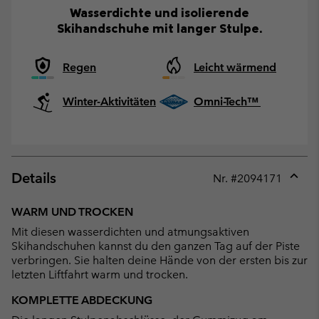
Wasserdichte und isolierende
Skihandschuhe mit langer Stulpe.
Regen
Leicht wärmend
Winter-Aktivitäten
Omni-Tech™
Details
Nr. #
2094171
Expan
or
WARM UND TROCKEN
collap
Mit diesen wasserdichten und atmungsaktiven
sectio
Skihandschuhen kannst du den ganzen Tag auf der Piste
verbringen. Sie halten deine Hände von der ersten bis zur
letzten Liftfahrt warm und trocken.
KOMPLETTE ABDECKUNG