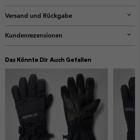
Expan
or
collap
Versand und Rückgabe
sectio
Expan
or
collap
Kundenrezensionen
sectio
Expan
or
collap
Das Könnte Dir Auch Gefallen
sectio