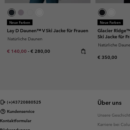
Neue Farben
Neue Farben
Lay D Daunen™ V Ski Jacke für Frauen
Glacier Ridge
Ski Jacke für F
Natürliche Daunen
Natürliche Daun
Minimum sale price:
Maximum price:
€ 140,00
-
€ 280,00
Regular price:
€ 350,00
Über uns
(+)43720880525
Kundenservice
Unsere Geschich
Kontaktformular
Karriere bei Col