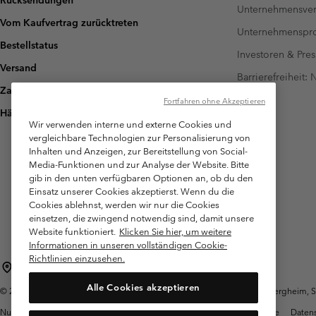
Rücksendungen
Unternehmensver
Vom Kaufvertrag zurücktreten
Unternehmensp
Bestellstatus
Investoren & Pres
Versand
Barrierefreiheit:
Zahlung
Fortfahren ohne Akzeptieren
Häufig gestellte Fragen
Wir verwenden interne und externe Cookies und
vergleichbare Technologien zur Personalisierung von
Inhalten und Anzeigen, zur Bereitstellung von Social-
Media-Funktionen und zur Analyse der Website. Bitte
gib in den unten verfügbaren Optionen an, ob du den
Einsatz unserer Cookies akzeptierst. Wenn du die
Cookies ablehnst, werden wir nur die Cookies
einsetzen, die zwingend notwendig sind, damit unsere
Website funktioniert.
Klicken Sie hier, um weitere
Informationen in unseren vollständigen Cookie-
Richtlinien einzusehen.
Österreich
Alle Cookies akzeptieren
©
2026
Columbia Sportswear Austria GmbH. Moosfeldstraße 1, 5101 Bergheim, Sal
Nutzungsbedingungen
Allgemeine Verkaufsbedingungen
Garantie
Datens