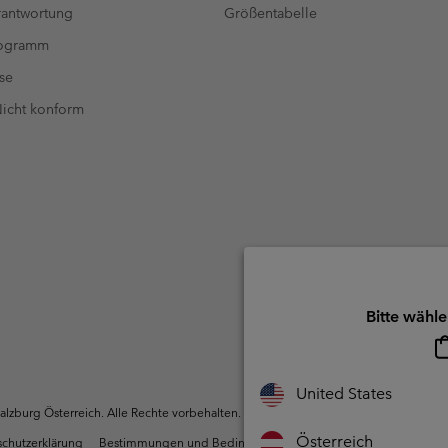
antwortung
Größentabelle
rogramm
se
 Nicht konform
Bitte wähle
United States
zburg Österreich. Alle Rechte vorbehalten.
Österreich
chutzerklärung
Bestimmungen und Bedingungen des Mitglieder Programms