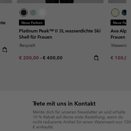
hte
Neue Farben
Neue Farb
Platinum Peak™ II 3L wasserdichte Ski
Ava Alpin
Shell für Frauen
Frauen
Recycelt
Wasserdic
Minimum sale price:
Maximum price:
Minimum s
€ 200,00
-
€ 400,00
€ 100,0
Trete mit uns in Kontakt
Melde dich für unseren Newsletter an und erhalte
10 % Rabatt auf deine erste Bestellung, wenn du
nicht reduzierte Artikel für einen Warenwert von 150
€ einkaufst.