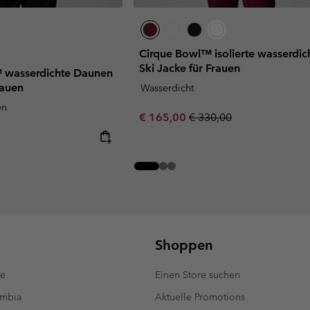
Cirque Bowl™ isolierte wasserdic
Ski Jacke für Frauen
™ wasserdichte Daunen
rauen
Wasserdicht
en
Sale price:
Regular price:
€ 165,00
€ 330,00
Shoppen
te
Einen Store suchen
umbia
Aktuelle Promotions