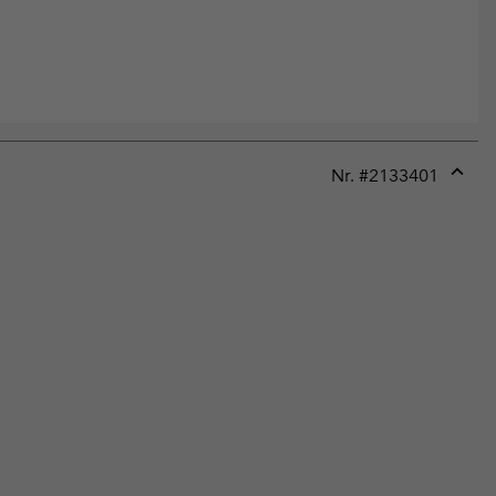
Nr. #
2133401
Expan
or
collap
sectio