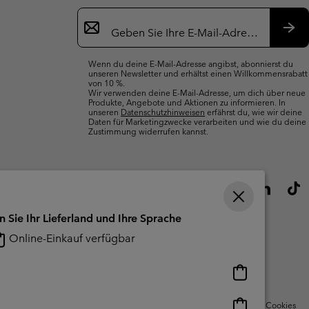
Newsletter-
Anmeldung
Abo
Wenn du deine E-Mail-Adresse angibst, abonnierst du
unseren Newsletter und erhältst einen Willkommensrabatt
von 10 %.
Wir verwenden deine E-Mail-Adresse, um dich über neue
Produkte, Angebote und Aktionen zu informieren. In
unseren
Datenschutzhinweisen
erfährst du, wie wir deine
Daten für Marketingzwecke verarbeiten und wie du deine
Zustimmung widerrufen kannst.
n Sie Ihr Lieferland und Ihre Sprache
Online-Einkauf verfügbar
Online-
Einkauf
verfügbar
Online-
Nutzungsbedingungen Für Nutzergenerierte Inhalte
Impressum
Cookies