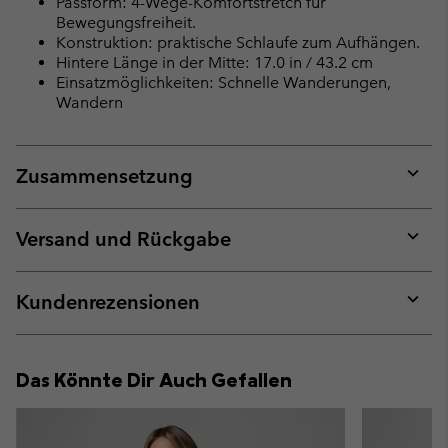
Passform: 4-Wege-Komfortstretch für
Bewegungsfreiheit.
Konstruktion: praktische Schlaufe zum Aufhängen.
Hintere Länge in der Mitte: 17.0 in / 43.2 cm
Einsatzmöglichkeiten: Schnelle Wanderungen,
Wandern
Zusammensetzung
Expan
or
collap
Versand und Rückgabe
sectio
Expan
or
collap
Kundenrezensionen
sectio
Expan
or
collap
Das Könnte Dir Auch Gefallen
sectio