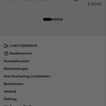
Minimum sa
€ 22,00
-
(+)43720880525
Kundenservice
Kontaktformular
Rücksendungen
Vom Kaufvertrag zurücktreten
Bestellstatus
Versand
Zahlung