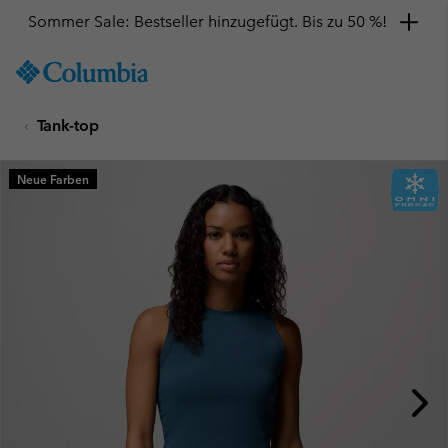
Sommer Sale: Bestseller hinzugefügt. Bis zu 50 %!
SKIP
Columbia
TO
Sportswear
CONTENT
Tank-top
SKIP
TO
MAIN
Neue Farben
NAV
SKIP
TO
SEARCH