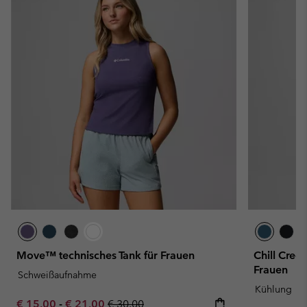
Move™ technisches Tank für Frauen
Chill Cree
Frauen
Schweißaufnahme
Kühlung
Minimum sale price:
Maximum sale price:
Regular price:
€ 15,00
-
€ 21,00
€ 30,00