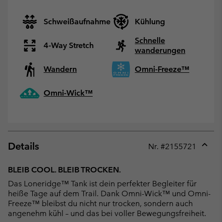
Schweißaufnahme
Kühlung
Schnelle
4-Way Stretch
wanderungen
Wandern
Omni-Freeze™
Omni-Wick™
Details
Nr. #
2155721
Expan
or
BLEIB COOL. BLEIB TROCKEN.
collap
Das Loneridge™ Tank ist dein perfekter Begleiter für
sectio
heiße Tage auf dem Trail. Dank Omni-Wick™ und Omni-
Freeze™ bleibst du nicht nur trocken, sondern auch
angenehm kühl – und das bei voller Bewegungsfreiheit.