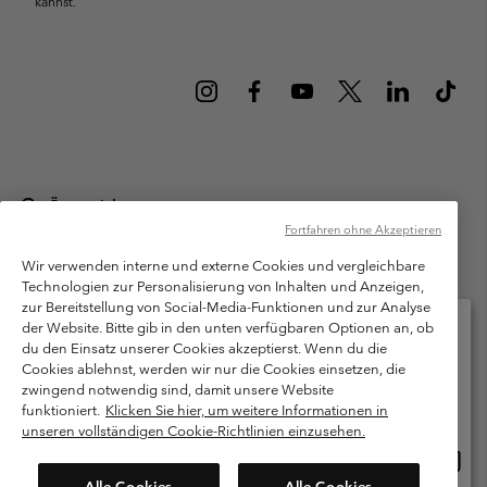
kannst.
Österreich
Fortfahren ohne Akzeptieren
©
2026
Columbia Sportswear Austria GmbH. Moosfeldstraße 1, 5101
Bergheim, Salzburg Österreich. Alle Rechte vorbehalten.
Wir verwenden interne und externe Cookies und vergleichbare
Technologien zur Personalisierung von Inhalten und Anzeigen,
Nutzungsbedingungen
Allgemeine Verkaufsbedingungen
Garantie
zur Bereitstellung von Social-Media-Funktionen und zur Analyse
Datenschutzerklärung
der Website. Bitte gib in den unten verfügbaren Optionen an, ob
du den Einsatz unserer Cookies akzeptierst. Wenn du die
Bestimmungen und Bedingungen des Mitglieder Programms
Cookies ablehnst, werden wir nur die Cookies einsetzen, die
Bitte wählen Sie Ihr Lieferland und Ihre Sprache
zwingend notwendig sind, damit unsere Website
Nutzungsbedingungen Für Nutzergenerierte Inhalte
Impressum
Online-Einkauf verfügbar
funktioniert.
Klicken Sie hier, um weitere Informationen in
Cookies
unseren vollständigen Cookie-Richtlinien einzusehen.
Online
United States
Einkau
Kundenservice: Mo- Fr. 9:00 - 13:00 & 14:00- 18:00 Uhr
Alle Cookies
Alle Cookies