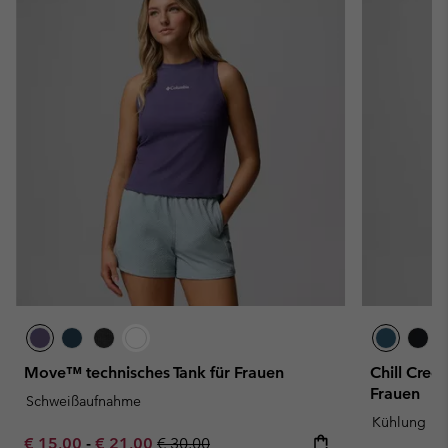
Move™ technisches Tank für Frauen
Chill Cree
Frauen
Schweißaufnahme
Kühlung
Minimum sale price:
Maximum sale price:
Regular price:
€ 15,00
-
€ 21,00
€ 30,00