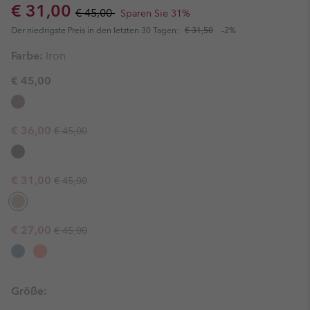
Sale price:
Regular price:
€ 31,00
€ 45,00
Sparen Sie 31%
Der niedrigste Preis in den letzten 30 Tagen:
€ 31,50
-2%
Farbe:
Iron
€ 45,00
Regular price:
Sale price:
€ 36,00
€ 45,00
Regular price:
Sale price:
€ 31,00
€ 45,00
Regular price:
Sale price:
€ 27,00
€ 45,00
Größe: