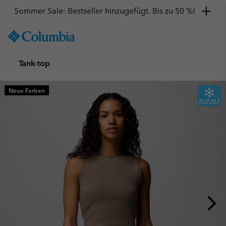
Sommer Sale: Bestseller hinzugefügt. Bis zu 50 %!
SKIP
Columbia
TO
Sportswear
CONTENT
Tank-top
SKIP
TO
MAIN
Neue Farben
NAV
SKIP
TO
SEARCH