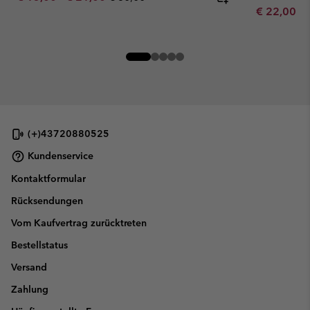
Minimum sa
€ 22,00
-
(+)43720880525
Kundenservice
Kontaktformular
Rücksendungen
Vom Kaufvertrag zurücktreten
Bestellstatus
Versand
Zahlung