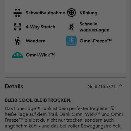
Schweißaufnahme
Kühlung
Schnelle
4-Way Stretch
wanderungen
Wandern
Omni-Freeze™
Omni-Wick™
Details
Nr. #
2155721
Expan
or
BLEIB COOL. BLEIB TROCKEN.
collap
Das Loneridge™ Tank ist dein perfekter Begleiter für
sectio
heiße Tage auf dem Trail. Dank Omni-Wick™ und Omni-
Freeze™ bleibst du nicht nur trocken, sondern auch
angenehm kühl – und das bei voller Bewegungsfreiheit.