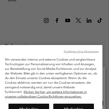
kannst.
Österreich
Fortfahren ohne Akzeptieren
©
2026
Columbia Sportswear Austria GmbH. Moosfeldstraße 1, 5101
Bergheim, Salzburg Österreich. Alle Rechte vorbehalten.
Wir verwenden interne und externe Cookies und vergleichbare
Technologien zur Personalisierung von Inhalten und Anzeigen,
Nutzungsbedingungen
Allgemeine Verkaufsbedingungen
Garantie
zur Bereitstellung von Social-Media-Funktionen und zur Analyse
Datenschutzerklärung
der Website. Bitte gib in den unten verfügbaren Optionen an, ob
du den Einsatz unserer Cookies akzeptierst. Wenn du die
Bestimmungen und Bedingungen des Mitglieder Programms
Cookies ablehnst, werden wir nur die Cookies einsetzen, die
Bitte wählen Sie Ihr Lieferland und Ihre Sprache
zwingend notwendig sind, damit unsere Website
Nutzungsbedingungen Für Nutzergenerierte Inhalte
Impressum
Online-Einkauf verfügbar
funktioniert.
Klicken Sie hier, um weitere Informationen in
Cookies
unseren vollständigen Cookie-Richtlinien einzusehen.
Online
United States
Einkau
Kundenservice: Mo- Fr. 9:00 - 13:00 & 14:00- 18:00 Uhr
Alle Cookies
Alle Cookies