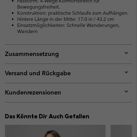
Passform: 4-Wege-Komfortstretch für
Bewegungsfreiheit.
Konstruktion: praktische Schlaufe zum Aufhängen.
Hintere Länge in der Mitte: 17.0 in / 43.2 cm
Einsatzmöglichkeiten: Schnelle Wanderungen,
Wandern
Zusammensetzung
Expan
or
collap
Versand und Rückgabe
sectio
Expan
or
collap
Kundenrezensionen
sectio
Expan
or
collap
Das Könnte Dir Auch Gefallen
sectio